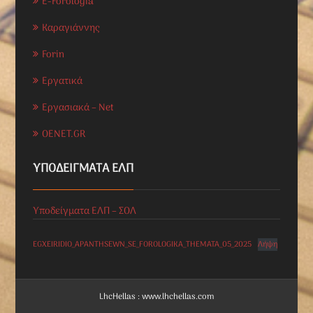
E-Forologia
Καραγιάννης
Forin
Εργατικά
Εργασιακά – Net
OENET.GR
ΥΠΟΔΕΊΓΜΑΤΑ ΕΛΠ
Υποδείγματα ΕΛΠ – ΣΟΛ
EGXEIRIDIO_APANTHSEWN_SE_FOROLOGIKA_THEMATA_05_2025
Λήψη
LhcHellas : www.lhchellas.com