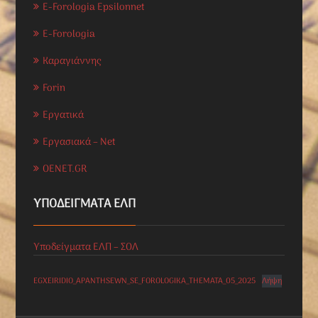
E-Forologia Epsilonnet
E-Forologia
Καραγιάννης
Forin
Εργατικά
Εργασιακά – Net
OENET.GR
ΥΠΟΔΕΊΓΜΑΤΑ ΕΛΠ
Υποδείγματα ΕΛΠ – ΣΟΛ
EGXEIRIDIO_APANTHSEWN_SE_FOROLOGIKA_THEMATA_05_2025
Λήψη