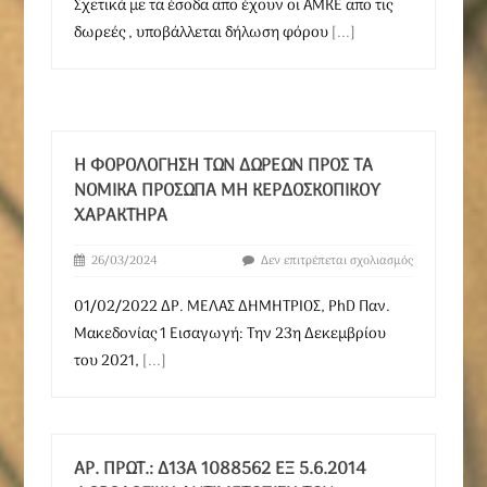
Σχετικά με τα έσοδα απο έχουν οι ΑΜΚΕ απο τις
δωρεές , υποβάλλεται δήλωση φόρου
[...]
Η ΦΟΡΟΛΌΓΗΣΗ ΤΩΝ ΔΩΡΕΏΝ ΠΡΟΣ ΤΑ
ΝΟΜΙΚΆ ΠΡΌΣΩΠΑ ΜΗ ΚΕΡΔΟΣΚΟΠΙΚΟΎ
ΧΑΡΑΚΤΉΡΑ
26/03/2024
Δεν επιτρέπεται σχολιασμός
01/02/2022 ΔΡ. ΜΕΛΑΣ ΔΗΜΗΤΡΙΟΣ, PhD Παν.
Μακεδονίας 1 Εισαγωγή: Την 23η Δεκεμβρίου
του 2021,
[...]
ΑΡ. ΠΡΩΤ.: Δ13Α 1088562 ΕΞ 5.6.2014