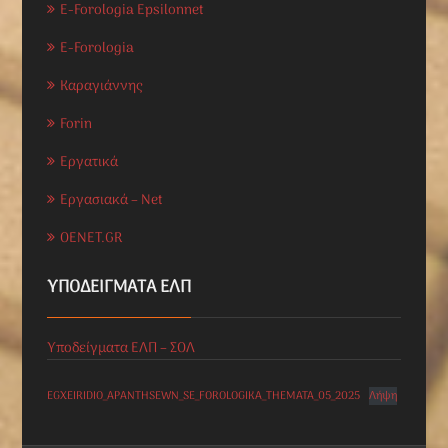
E-Forologia Epsilonnet
E-Forologia
Καραγιάννης
Forin
Εργατικά
Εργασιακά – Net
OENET.GR
ΥΠΟΔΕΊΓΜΑΤΑ ΕΛΠ
Υποδείγματα ΕΛΠ – ΣΟΛ
EGXEIRIDIO_APANTHSEWN_SE_FOROLOGIKA_THEMATA_05_2025
Λήψη