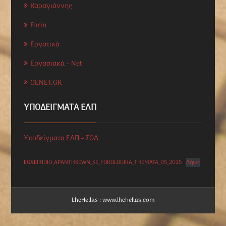
Καραγιάννης
Forin
Εργατικά
Εργασιακά – Net
OENET.GR
ΥΠΟΔΕΊΓΜΑΤΑ ΕΛΠ
Υποδείγματα ΕΛΠ – ΣΟΛ
EGXEIRIDIO_APANTHSEWN_SE_FOROLOGIKA_THEMATA_05_2025
Λήψη
LhcHellas : www.lhchellas.com