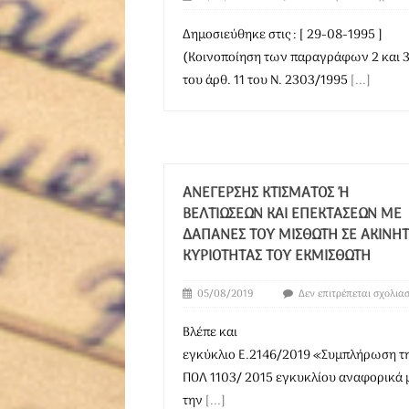
Δημοσιεύθηκε στις : [ 29-08-1995 ]
(Κοινοποίηση των παραγράφων 2 και 
του άρθ. 11 του Ν. 2303/1995
[...]
ΑΝΈΓΕΡΣΗΣ ΚΤΊΣΜΑΤΟΣ Ή Β
ΕΛΤΙΏΣΕΩΝ ΚΑΙ ΕΠΕΚΤΆΣΕΩΝ ΜΕ Δ
ΑΠΆΝΕΣ ΤΟΥ ΜΙΣΘΩΤΉ ΣΕ ΑΚΊΝΗΤΟ
ΥΡΙΌΤΗΤΑΣ ΤΟΥ ΕΚΜΙΣΘΩΤΉ
05/08/2019
Δεν επιτρέπεται σχολια
Βλέπε και
εγκύκλιο Ε.2146/2019 «Συμπλήρωση τ
ΠΟΛ 1103/ 2015 εγκυκλίου αναφορικά 
την
[...]