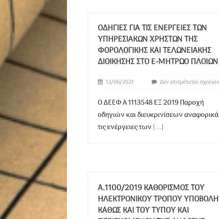
ΟΔΗΓΊΕΣ ΓΙΑ ΤΙΣ ΕΝΈΡΓΕΙΕΣ ΤΩΝ
ΥΠΗΡΕΣΙΑΚΏΝ ΧΡΗΣΤΏΝ ΤΗΣ
ΦΟΡΟΛΟΓΙΚΉΣ ΚΑΙ ΤΕΛΩΝΕΙΑΚΉΣ
ΔΙΟΊΚΗΣΗΣ ΣΤΟ E-ΜΗΤΡΏΟ ΠΛΟΊΩΝ
12/06/2021
Δεν επιτρέπεται σχολια
Ο ΔΕΕΦ Α 1113548 ΕΞ 2019 Παροχή
οδηγιών και διευκρινίσεων αναφορικά
τις ενέργειες των
[...]
Α.1100/2019 ΚΑΘΟΡΙΣΜΌΣ ΤΟΥ
ΗΛΕΚΤΡΟΝΙΚΟΎ ΤΡΌΠΟΥ ΥΠΟΒΟΛΉ
ΚΑΘΏΣ ΚΑΙ ΤΟΥ ΤΎΠΟΥ ΚΑΙ