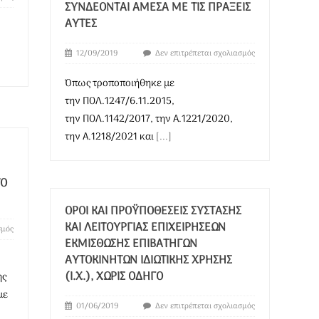
ΥΝΔΈΟΝΤΑΙ ΆΜΕΣΑ ΜΕ ΤΙΣ ΠΡΆΞΕΙΣ Α
ΥΤΈΣ
3
12/09/2019
Δεν επιτρέπεται σχολιασμός
Όπως τροποποιήθηκε με
την ΠΟΛ.1247/6.11.2015,
την ΠΟΛ.1142/2017, την Α.1221/2020,
την Α.1218/2021 και
[...]
 Κ
ΌΡΟΙ ΚΑΙ ΠΡΟΫΠΟΘΈΣΕΙΣ ΣΎΣΤΑΣΗΣ
ΚΑΙ ΛΕΙΤΟΥΡΓΊΑΣ ΕΠΙΧΕΙΡΉΣΕΩΝ
σμός
ΕΚΜΊΣΘΩΣΗΣ ΕΠΙΒΑΤΗΓΏΝ
ΑΥΤΟΚΙΝΉΤΩΝ ΙΔΙΩΤΙΚΉΣ ΧΡΉΣΗΣ
(Ι.Χ.), ΧΩΡΊΣ ΟΔΗΓΌ
ης
με
01/06/2019
Δεν επιτρέπεται σχολιασμός