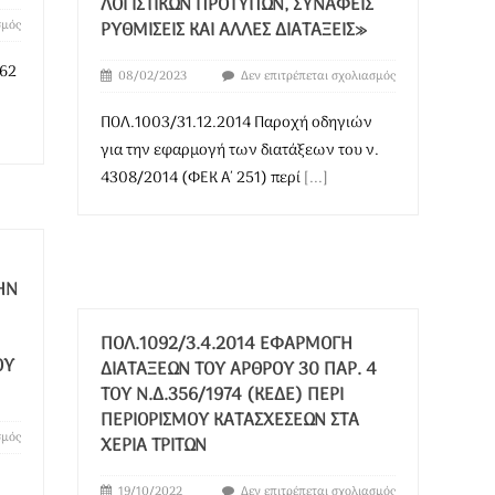
ΛΟΓΙΣΤΙΚΏΝ ΠΡΟΤΎΠΩΝ, ΣΥΝΑΦΕΊΣ
σμός
ΡΥΘΜΊΣΕΙΣ ΚΑΙ ΆΛΛΕΣ ΔΙΑΤΆΞΕΙΣ»
562
08/02/2023
Δεν επιτρέπεται σχολιασμός
ΠΟΛ.1003/31.12.2014 Παροχή οδηγιών
για την εφαρμογή των διατάξεων του ν.
4308/2014 (ΦΕΚ Α΄ 251) περί
[...]
ΗΝ
ΠΟΛ.1092/3.4.2014 ΕΦΑΡΜΟΓΉ
ΟΎ
ΔΙΑΤΆΞΕΩΝ ΤΟΥ ΆΡΘΡΟΥ 30 ΠΑΡ. 4
ΤΟΥ Ν.Δ.356/1974 (ΚΕΔΕ) ΠΕΡΊ
ΠΕΡΙΟΡΙΣΜΟΎ ΚΑΤΑΣΧΈΣΕΩΝ ΣΤΑ
σμός
ΧΈΡΙΑ ΤΡΊΤΩΝ
19/10/2022
Δεν επιτρέπεται σχολιασμός