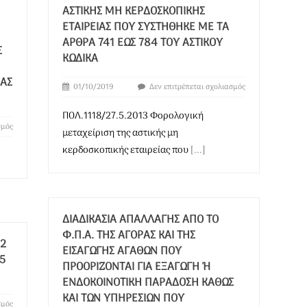
ΑΣΤΙΚΉΣ ΜΗ ΚΕΡΔΟΣΚΟΠΙΚΉΣ
ΕΤΑΙΡΕΊΑΣ ΠΟΥ ΣΥΣΤΉΘΗΚΕ ΜΕ ΤΑ
ΆΡΘΡΑ 741 ΈΩΣ 784 ΤΟΥ ΑΣΤΙΚΟΎ
Σ
ΚΏΔΙΚΑ
ΙΑΣ
01/10/2019
Δεν επιτρέπεται σχολιασμός
ΠΟΛ.1118/27.5.2013 Φορολογική
σμός
μεταχείριση της αστικής μη
κερδοσκοπικής εταιρείας που
[...]
ΔΙΑΔΙΚΑΣΊΑ ΑΠΑΛΛΑΓΉΣ ΑΠΌ ΤΟ
Φ.Π.Α. ΤΗΣ ΑΓΟΡΆΣ ΚΑΙ ΤΗΣ
2
ΕΙΣΑΓΩΓΉΣ ΑΓΑΘΏΝ ΠΟΥ
95
ΠΡΟΟΡΊΖΟΝΤΑΙ ΓΙΑ ΕΞΑΓΩΓΉ Ή Ε
ΝΔΟΚΟΙΝΟΤΙΚΉ ΠΑΡΆΔΟΣΗ ΚΑΘΏΣ Κ
ΑΙ ΤΩΝ ΥΠΗΡΕΣΙΏΝ ΠΟΥ Σ
σμός