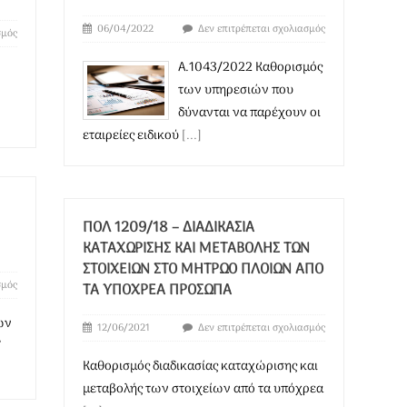
06/04/2022
Δεν επιτρέπεται σχολιασμός
σμός
Α.1043/2022 Καθορισμός
των υπηρεσιών που
δύνανται να παρέχουν οι
εταιρείες ειδικού
[...]
ΠΟΛ 1209/18 – ΔΙΑΔΙΚΑΣΊΑ
ΚΑΤΑΧΏΡΙΣΗΣ ΚΑΙ ΜΕΤΑΒΟ­ΛΉΣ ΤΩΝ
ΣΤΟΙΧΕΊΩΝ ΣΤΟ ΜΗΤΡΏΟ ΠΛΟΊΩΝ ΑΠΌ
σμός
ΤΑ ΥΠΌΧΡΕΑ ΠΡΌΣΩΠΑ
ων
12/06/2021
Δεν επιτρέπεται σχολιασμός
'
Καθορισμός διαδικασίας καταχώρισης και
μεταβο­λής των στοιχείων από τα υπόχρεα