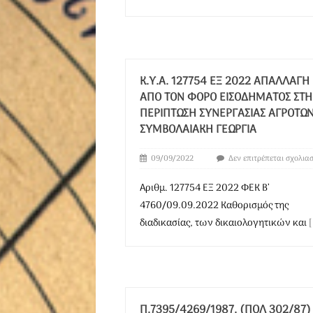
Κ.Υ.Α. 127754 ΕΞ 2022 ΑΠΑΛΛΑΓΉ
ΑΠΌ ΤΟΝ ΦΌΡΟ ΕΙΣΟΔΉΜΑΤΟΣ ΣΤ
ΠΕΡΊΠΤΩΣΗ ΣΥΝΕΡΓΑΣΊΑΣ ΑΓΡΟΤΏΝ
ΣΥΜΒΟΛΑΙΑΚΉ ΓΕΩΡΓΊΑ
09/09/2022
Δεν επιτρέπεται σχολια
Αριθμ. 127754 ΕΞ 2022 ΦΕΚ B’
4760/09.09.2022 Καθορισμός της
διαδικασίας, των δικαιολογητικών και
[
Π.7395/4269/1987. (ΠΟΛ 302/87)