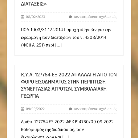
ΔΙΑΤΆΞΕΙΣ»
08/02/2023
Δεν επιτρέπεται σχολιασμός
ΠΟΛ.1003/31.12.2014 Παροχή οδηγιών για την
εφαρμογή των διατάξεων του ν. 4308/2014
(ΦΕΚ Α΄ 251) περί
[...]
Κ.Υ.Α. 127754 ΕΞ 2022 ΑΠΑΛΛΑΓΉ ΑΠΌ ΤΟΝ
ΦΌΡΟ ΕΙΣΟΔΉΜΑΤΟΣ ΣΤΗΝ ΠΕΡΊΠΤΩΣΗ
ΣΥΝΕΡΓΑΣΊΑΣ ΑΓΡΟΤΏΝ. ΣΥΜΒΟΛΑΙΑΚΉ
ΓΕΩΡΓΊΑ
09/09/2022
Δεν επιτρέπεται σχολιασμός
Αριθμ. 127754 ΕΞ 2022 ΦΕΚ B’ 4760/09.09.2022
Καθορισμός της διαδικασίας, των
δικαιολογητικών και
[...]