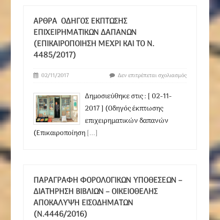
ΆΡΘΡΑ ΟΔΗΓΌΣ ΈΚΠΤΩΣΗΣ
ΕΠΙΧΕΙΡΗΜΑΤΙΚΏΝ ΔΑΠΑΝΏΝ
(ΕΠΙΚΑΙΡΟΠΟΊΗΣΗ ΜΈΧΡΙ ΚΑΙ ΤΟ Ν.
4485/2017)
02/11/2017
Δεν επιτρέπεται σχολιασμός
Δημοσιεύθηκε στις : [ 02-11-
2017 ] (Οδηγός έκπτωσης
επιχειρηματικών δαπανών
(Επικαιροποίηση
[...]
ΠΑΡΑΓΡΑΦΉ ΦΟΡΟΛΟΓΙΚΏΝ ΥΠΟΘΈΣΕΩΝ –
ΔΙΑΤΉΡΗΣΗ ΒΙΒΛΊΩΝ – ΟΙΚΕΙΟΘΕΛΉΣ
ΑΠΟΚΆΛΥΨΗ ΕΙΣΟΔΗΜΆΤΩΝ
(Ν.4446/2016)