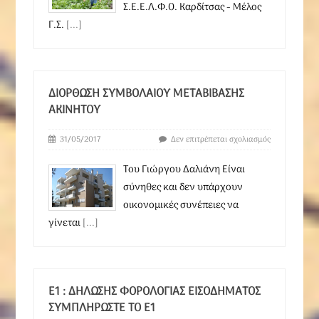
Σ.Ε.Ε.Λ.Φ.Ο. Καρδίτσας - Μέλος
Γ.Σ.
[...]
ΔΙΌΡΘΩΣΗ ΣΥΜΒΟΛΑΊΟΥ ΜΕΤΑΒΊΒΑΣΗΣ
ΑΚΙΝΉΤΟΥ
31/05/2017
Δεν επιτρέπεται σχολιασμός
Του Γιώργου Δαλιάνη Είναι
σύνηθες και δεν υπάρχουν
οικονομικές συνέπειες να
γίνεται
[...]
Ε1 : ΔΉΛΩΣΗΣ ΦΟΡΟΛΟΓΊΑΣ ΕΙΣΟΔΉΜΑΤΟΣ
ΣΥΜΠΛΗΡΏΣΤΕ ΤΟ Ε1