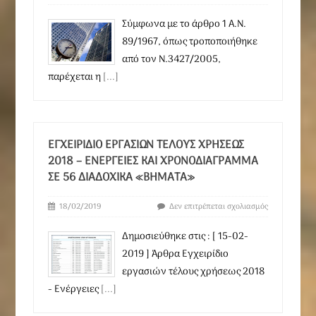
Σύμφωνα με το άρθρο 1 Α.Ν.
89/1967, όπως τροποποιήθηκε
από τον Ν.3427/2005,
παρέχεται η
[...]
ΕΓΧΕΙΡΊΔΙΟ ΕΡΓΑΣΙΏΝ ΤΈΛΟΥΣ ΧΡΉΣΕΩΣ
2018 – ΕΝΈΡΓΕΙΕΣ ΚΑΙ ΧΡΟΝΟΔΙΆΓΡΑΜΜΑ
ΣΕ 56 ΔΙΑΔΟΧΙΚΆ «ΒΉΜΑΤΑ»
18/02/2019
Δεν επιτρέπεται σχολιασμός
Δημοσιεύθηκε στις : [ 15-02-
2019 ] Άρθρα Εγχειρίδιο
εργασιών τέλους χρήσεως 2018
- Ενέργειες
[...]