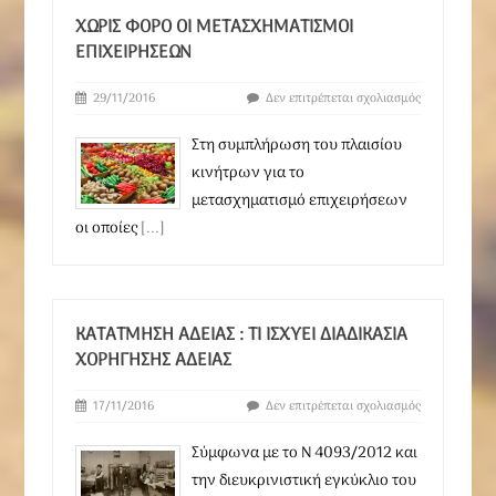
ΧΩΡΊΣ ΦΌΡΟ ΟΙ ΜΕΤΑΣΧΗΜΑΤΙΣΜΟΊ
ΕΠΙΧΕΙΡΉΣΕΩΝ
29/11/2016
Δεν επιτρέπεται σχολιασμός
Στη συμπλήρωση του πλαισίου
κινήτρων για το
μετασχηματισμό επιχειρήσεων
οι οποίες
[...]
ΚΑΤΆΤΜΗΣΗ ΑΔΕΊΑΣ : ΤΙ ΙΣΧΎΕΙ ΔΙΑΔΙΚΑΣΊΑ
ΧΟΡΉΓΗΣΗΣ ΑΔΕΊΑΣ
17/11/2016
Δεν επιτρέπεται σχολιασμός
Σύμφωνα με το Ν 4093/2012 και
την διευκρινιστική εγκύκλιο του