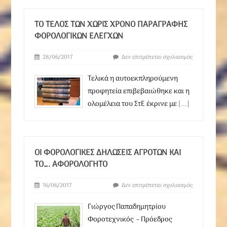
ΤΟ ΤΈΛΟΣ ΤΩΝ ΧΩΡΊΣ ΧΡΌΝΟ ΠΑΡΑΓΡΑΦΉΣ
ΦΟΡΟΛΟΓΙΚΏΝ ΕΛΈΓΧΩΝ
28/06/2017
Δεν επιτρέπεται σχολιασμός
Τελικά η αυτοεκπληρούμενη
προφητεία επιβεβαιώθηκε και η
ολομέλεια του ΣτΕ έκρινε με
[...]
ΟΙ ΦΟΡΟΛΟΓΙΚΈΣ ΔΗΛΏΣΕΙΣ ΑΓΡΟΤΏΝ ΚΑΙ
ΤΟ…. ΑΦΟΡΟΛΌΓΗΤΟ
16/06/2017
Δεν επιτρέπεται σχολιασμός
Γιώργος Παπαδημητρίου
Φοροτεχνικός - Πρόεδρος