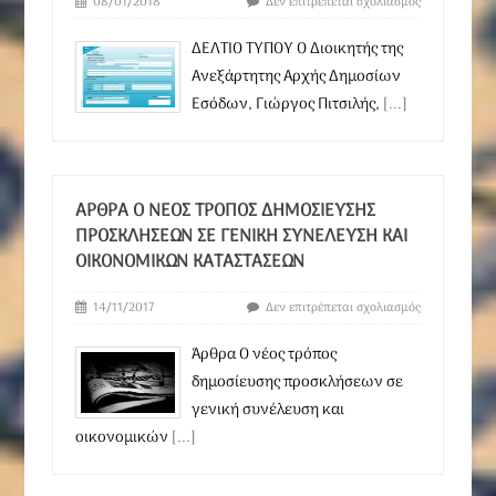
08/01/2018
Δεν επιτρέπεται σχολιασμός
ΔΕΛΤΙΟ ΤΥΠΟΥ Ο Διοικητής της
Ανεξάρτητης Αρχής Δημοσίων
Εσόδων, Γιώργος Πιτσιλής,
[...]
ΆΡΘΡΑ Ο ΝΈΟΣ ΤΡΌΠΟΣ ΔΗΜΟΣΊΕΥΣΗΣ
ΠΡΟΣΚΛΉΣΕΩΝ ΣΕ ΓΕΝΙΚΉ ΣΥΝΈΛΕΥΣΗ ΚΑΙ
ΟΙΚΟΝΟΜΙΚΏΝ ΚΑΤΑΣΤΆΣΕΩΝ
14/11/2017
Δεν επιτρέπεται σχολιασμός
Άρθρα Ο νέος τρόπος
δημοσίευσης προσκλήσεων σε
γενική συνέλευση και
οικονομικών
[...]