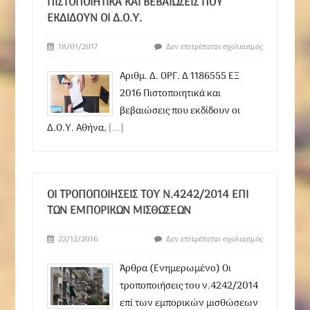
ΠΙΣΤΟΠΟΙΗΤΙΚΆ ΚΑΙ ΒΕΒΑΙΏΣΕΙΣ ΠΟΥ
ΕΚΔΊΔΟΥΝ ΟΙ Δ.Ο.Υ.
18/01/2017
Δεν επιτρέπεται σχολιασμός
Αριθμ. Δ. ΟΡΓ. Δ 1186555 ΕΞ
2016 Πιστοποιητικά και
βεβαιώσεις που εκδίδουν οι
Δ.Ο.Υ. Αθήνα,
[...]
ΟΙ ΤΡΟΠΟΠΟΙΉΣΕΙΣ ΤΟΥ Ν.4242/2014 ΕΠΊ
ΤΩΝ ΕΜΠΟΡΙΚΏΝ ΜΙΣΘΏΣΕΩΝ
22/12/2016
Δεν επιτρέπεται σχολιασμός
Άρθρα (Ενημερωμένο) Οι
τροποποιήσεις του ν.4242/2014
επί των εμπορικών μισθώσεων