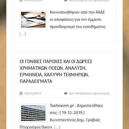
04/02/2020
Δεν επιτρέπεται σχολιασμός
Κοινοποιήθηκαν από την ΑΑΔΕ
οι αποφάσεις για τον έμμεσο
προσδιορισμό του εισοδήματος
[...]
ΟΙ ΓΟΝΙΚΕΣ ΠΑΡΟΧΕΣ ΚΑΙ ΟΙ ΔΩΡΕΕΣ
ΧΡΗΜΑΤΙΚΩΝ ΠΟΣΩΝ. ΑΝΑΛΥΣΗ,
ΕΡΜΗΝΕΙΑ, ΚΑΛΥΨΗ ΤΕΚΜΗΡΙΩΝ,
ΠΑΡΑΔΕΙΓΜΑΤΑ
20/12/2019
Δεν επιτρέπεται σχολιασμός
Taxheaven.gr . Δημοσιεύθηκε
στις : [ 19-12-2019 ]
Κωνσταντίνος Δημ. Γραβιάς
Πτυχιούχος Οικον.
[...]