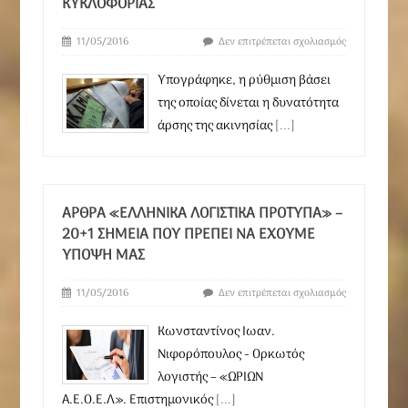
ΚΥΚΛΟΦΟΡΊΑΣ
11/05/2016
Δεν επιτρέπεται σχολιασμός
Υπογράφηκε, η ρύθμιση βάσει
της οποίας δίνεται η δυνατότητα
άρσης της ακινησίας
[...]
ΆΡΘΡΑ «ΕΛΛΗΝΙΚΆ ΛΟΓΙΣΤΙΚΆ ΠΡΌΤΥΠΑ» –
20+1 ΣΗΜΕΊΑ ΠΟΥ ΠΡΈΠΕΙ ΝΑ ΈΧΟΥΜΕ
ΥΠΌΨΗ ΜΑΣ
11/05/2016
Δεν επιτρέπεται σχολιασμός
Kωνσταντίνος Ιωαν.
Νιφορόπουλος - Ορκωτός
λογιστής – «ΩΡΙΩΝ
Α.Ε.Ο.Ε.Λ». Επιστημονικός
[...]