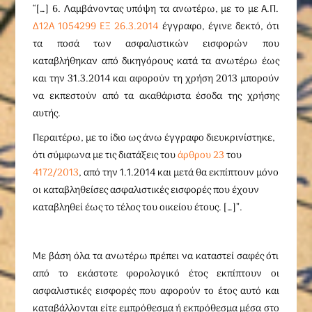
“[…] 6. Λαμβάνοντας υπόψη τα ανωτέρω, με το με Α.Π.
Δ12Α 1054299 ΕΞ 26.3.2014
έγγραφο, έγινε δεκτό, ότι
τα ποσά των ασφαλιστικών εισφορών που
καταβλήθηκαν από δικηγόρους κατά τα ανωτέρω έως
και την 31.3.2014 και αφορούν τη χρήση 2013 μπορούν
να εκπεστούν από τα ακαθάριστα έσοδα της χρήσης
αυτής.
Περαιτέρω, με το ίδιο ως άνω έγγραφο διευκρινίστηκε,
ότι σύμφωνα με τις διατάξεις του
άρθρου 23
του
4172/2013
, από την 1.1.2014 και μετά θα εκπίπτουν μόνο
οι καταβληθείσες ασφαλιστικές εισφορές που έχουν
καταβληθεί έως το τέλος του οικείου έτους. […]”.
Με βάση όλα τα ανωτέρω πρέπει να καταστεί σαφές ότι
από το εκάστοτε φορολογικό έτος εκπίπτουν οι
ασφαλιστικές εισφορές που αφορούν το έτος αυτό και
καταβάλλονται είτε εμπρόθεσμα ή εκπρόθεσμα μέσα στο