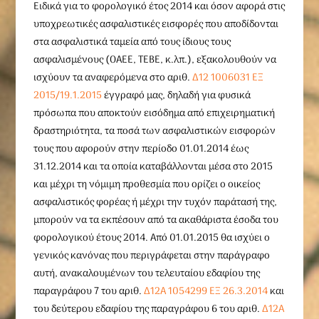
Ειδικά για το φορολογικό έτος 2014 και όσον αφορά στις
υποχρεωτικές ασφαλιστικές εισφορές που αποδίδονται
στα ασφαλιστικά ταμεία από τους ίδιους τους
ασφαλισμένους (ΟΑΕΕ, ΤΕΒΕ, κ.λπ.), εξακολουθούν να
ισχύουν τα αναφερόμενα στο αριθ.
Δ12 1006031 ΕΞ
2015/19.1.2015
έγγραφό μας, δηλαδή για φυσικά
πρόσωπα που αποκτούν εισόδημα από επιχειρηματική
δραστηριότητα, τα ποσά των ασφαλιστικών εισφορών
τους που αφορούν στην περίοδο 01.01.2014 έως
31.12.2014 και τα οποία καταβάλλονται μέσα στο 2015
και μέχρι τη νόμιμη προθεσμία που ορίζει ο οικείος
ασφαλιστικός φορέας ή μέχρι την τυχόν παράτασή της,
μπορούν να τα εκπέσουν από τα ακαθάριστα έσοδα του
φορολογικού έτους 2014. Από 01.01.2015 θα ισχύει ο
γενικός κανόνας που περιγράφεται στην παράγραφο
αυτή, ανακαλουμένων του τελευταίου εδαφίου της
παραγράφου 7 του αριθ.
Δ12Α 1054299 ΕΞ 26.3.2014
και
του δεύτερου εδαφίου της παραγράφου 6 του αριθ.
Δ12Α