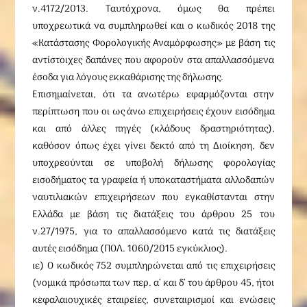
ν.4172/2013. Ταυτόχρονα, όμως θα πρέπει
υποχρεωτικά να συμπληρωθεί και ο κωδικός 2018 της
«Κατάστασης Φορολογικής Αναμόρφωσης» με βάση τις
αντίστοιχες δαπάνες που αφορούν στα απαλλασσόμενα
έσοδα για λόγους εκκαθάρισης της δήλωσης.
Επισημαίνεται, ότι τα ανωτέρω εφαρμόζονται στην
περίπτωση που οι ως άνω επιχειρήσεις έχουν εισόδημα
και από άλλες πηγές (κλάδους δραστηριότητας),
καθόσον όπως έχει γίνει δεκτό από τη Διοίκηση, δεν
υποχρεούνται σε υποβολή δήλωσης φορολογίας
εισοδήματος τα γραφεία ή υποκαταστήματα αλλοδαπών
ναυτιλιακών επιχειρήσεων που εγκαθίστανται στην
Ελλάδα με βάση τις διατάξεις του άρθρου 25 του
ν.27/1975, για το απαλλασσόμενο κατά τις διατάξεις
αυτές εισόδημα (ΠΟΛ. 1060/2015 εγκύκλιος).
ιε) Ο κωδικός 752 συμπληρώνεται από τις επιχειρήσεις
(νομικά πρόσωπα των περ. α’ και δ’ του άρθρου 45, ήτοι
κεφαλαιουχικές εταιρείες, συνεταιρισμοί και ενώσεις