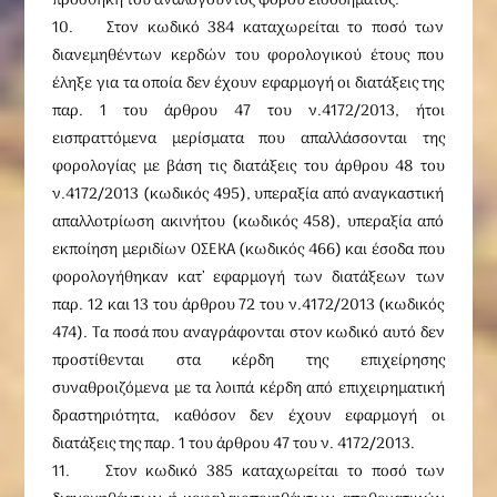
προσθήκη του αναλογούντος φόρου εισοδήματος.
10. Στον κωδικό 384 καταχωρείται το ποσό των
διανεμηθέντων κερδών του φορολογικού έτους που
έληξε για τα οποία δεν έχουν εφαρμογή οι διατάξεις της
παρ. 1 του άρθρου 47 του ν.4172/2013, ήτοι
εισπραττόμενα μερίσματα που απαλλάσσονται της
φορολογίας με βάση τις διατάξεις του άρθρου 48 του
ν.4172/2013 (κωδικός 495), υπεραξία από αναγκαστική
απαλλοτρίωση ακινήτου (κωδικός 458), υπεραξία από
εκποίηση μεριδίων ΟΣΕΚΑ (κωδικός 466) και έσοδα που
φορολογήθηκαν κατ’ εφαρμογή των διατάξεων των
παρ. 12 και 13 του άρθρου 72 του ν.4172/2013 (κωδικός
474). Τα ποσά που αναγράφονται στον κωδικό αυτό δεν
προστίθενται στα κέρδη της επιχείρησης
συναθροιζόμενα με τα λοιπά κέρδη από επιχειρηματική
δραστηριότητα, καθόσον δεν έχουν εφαρμογή οι
διατάξεις της παρ. 1 του άρθρου 47 του ν. 4172/2013.
11. Στον κωδικό 385 καταχωρείται το ποσό των