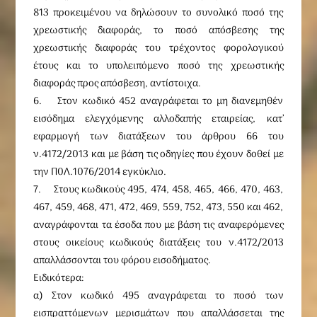
813 προκειμένου να δηλώσουν το συνολικό ποσό της
χρεωστικής διαφοράς, το ποσό απόσβεσης της
χρεωστικής διαφοράς του τρέχοντος φορολογικού
έτους και το υπολειπόμενο ποσό της χρεωστικής
διαφοράς προς απόσβεση, αντίστοιχα.
6. Στον κωδικό 452 αναγράφεται το μη διανεμηθέν
εισόδημα ελεγχόμενης αλλοδαπής εταιρείας, κατ’
εφαρμογή των διατάξεων του άρθρου 66 του
ν.4172/2013 και με βάση τις οδηγίες που έχουν δοθεί με
την Π0Λ.1076/2014 εγκύκλιο.
7. Στους κωδικούς 495, 474, 458, 465, 466, 470, 463,
467, 459, 468, 471, 472, 469, 559, 752, 473, 550 και 462,
αναγράφονται τα έσοδα που με βάση τις αναφερόμενες
στους οικείους κωδικούς διατάξεις του ν.4172/2013
απαλλάσσονται του φόρου εισοδήματος.
Ειδικότερα:
α) Στον κωδικό 495 αναγράφεται το ποσό των
εισπραττόμενων μερισμάτων που απαλλάσσεται της