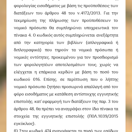
φορολογίας εισοδήματος με βάση τις προϋποθέσεις των
διατάξεων του άρθρου 48 του ν.4172/2013. Για την
τεκμηρίωση της πλήρωσης των προϋποθέσεων το
νομικό πρόσωπο θα συμπληρώνει υποχρεωτικά τον
πίνακα 4. Ο κωδικός αυτός συμπληρώνεται ανεξάρτητα
από την κατηγορία των βιβλίων (απλογραφικά ή
διπλογραφικά) που τηρούν τα νομικά πρόσωπα ή
νομικές οντότητες, προκειμένου για τον προσδιορισμό
των φορολογητέων αποτελεσμάτων τους, χωρίς να
ελέγχεται η επάρκεια κερδών με βάση το ποσό του
κωδικού 016. Επίσης, σε περίπτωση που ο λήπτης
νομικό πρόσωπο ζητήσει προσωρινά απαλλαγή από τον
φόρο εισοδήματος με κατάθεση αντίστοιχης εγγυητικής
επιστολής, κατ’ εφαρμογή των διατάξεων της παρ. 3 του
άρθρου 48, θα πρέπει να αναγράψει στον ίδιο πίνακα τα
στοιχεία της εγγυητικής επιστολής (ΠΟΛ.1039/2015
εγκύκλιος).
β) Στον κωδικό 474 αναγράφεται το ποσό των εσόδων