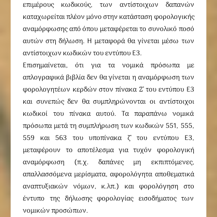
επιμέρους κωδικούς, των αντίστοιχων δαπανών
καταχωρείται πλέον μόνο στην κατάσταση φορολογικής
αναμόρφωσης από όπου μεταφέρεται το συνολικό ποσό
αυτών στη δήλωση. Η μεταφορά θα γίνεται μέσω των
αντίστοιχων κωδικών του εντύπου Ε3.
Επισημαίνεται, ότι για τα νομικά πρόσωπα με
απλογραφικά βιβλία δεν θα γίνεται η αναμόρφωση των
φορολογητέων κερδών στον πίνακα Ζ’ του εντύπου Ε3
και συνεπώς δεν θα συμπληρώνονται οι αντίστοιχοι
κωδικοί του πίνακα αυτού. Τα παραπάνω νομικά
πρόσωπα μετά τη συμπλήρωση των κωδικών 551, 555,
559 και 563 του υποπίνακα ζ’ του εντύπου Ε3,
μεταφέρουν το αποτέλεσμα για τυχόν φορολογική
αναμόρφωση (π.χ. δαπάνες μη εκπιπτόμενες,
απαλλασσόμενα μερίσματα, αφορολόγητα αποθεματικά
αναπτυξιακών νόμων, κ.λπ.) και φορολόγηση στο
έντυπο της δήλωσης φορολογίας εισοδήματος των
νομικών προσώπων.