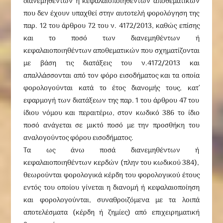
διανεμηθέντων ή κεφαλαιοποιηθέντων αποθεματικών
που δεν έχουν υπαχθεί στην αυτοτελή φορολόγηση της
παρ. 12 του άρθρου 72 του ν. 4172/2013, καθώς επίσης
και το ποσό των διανεμηθέντων ή
κεφαλαιοποιηθέντων αποθεματικών που σχηματίζονται
με βάση τις διατάξεις του ν.4172/2013 και
απαλλάσσονται από τον φόρο εισοδήματος και τα οποία
φορολογούνται κατά το έτος διανομής τους, κατ’
εφαρμογή των διατάξεων της παρ. 1 του άρθρου 47 του
ίδιου νόμου και περαιτέρω, στον κωδικό 386 το ίδιο
ποσό ανάγεται σε μικτό ποσό με την προσθήκη του
αναλογούντος φόρου εισοδήματος.
Τα ως άνω ποσά διανεμηθέντων ή
κεφαλαιοποιηθέντων κερδών (πλην του κωδικού 384),
θεωρούνται φορολογικά κέρδη του φορολογικού έτους
εντός του οποίου γίνεται η διανομή ή κεφαλαιοποίηση
και φορολογούνται, συναθροιζόμενα με τα λοιπά
αποτελέσματα (κέρδη ή ζημίες) από επιχειρηματική