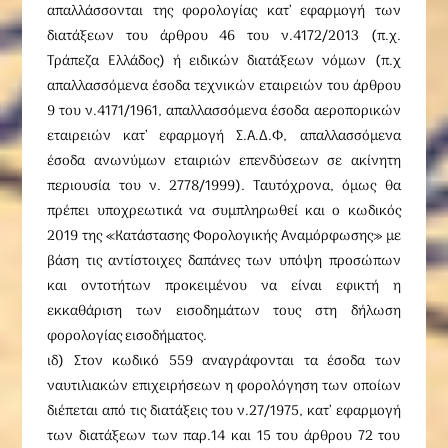
απαλλάσσονται της φορολογίας κατ’ εφαρμογή των
διατάξεων του άρθρου 46 του ν.4172/2013 (π.χ.
Τράπεζα Ελλάδος) ή ειδικών διατάξεων νόμων (π.χ
απαλλασσόμενα έσοδα τεχνικών εταιρειών του άρθρου
9 του ν.4171/1961, απαλλασσόμενα έσοδα αεροπορικών
εταιρειών κατ’ εφαρμογή Σ.Α.Δ.Φ, απαλλασσόμενα
έσοδα ανωνύμων εταιριών επενδύσεων σε ακίνητη
περιουσία του ν. 2778/1999). Ταυτόχρονα, όμως θα
πρέπει υποχρεωτικά να συμπληρωθεί και ο κωδικός
2019 της «Κατάστασης Φορολογικής Αναμόρφωσης» με
βάση τις αντίστοιχες δαπάνες των υπόψη προσώπων
και οντοτήτων προκειμένου να είναι εφικτή η
εκκαθάριση των εισοδημάτων τους στη δήλωση
φορολογίας εισοδήματος.
ιδ) Στον κωδικό 559 αναγράφονται τα έσοδα των
ναυτιλιακών επιχειρήσεων η φορολόγηση των οποίων
διέπεται από τις διατάξεις του ν.27/1975, κατ’ εφαρμογή
των διατάξεων των παρ.14 και 15 του άρθρου 72 του