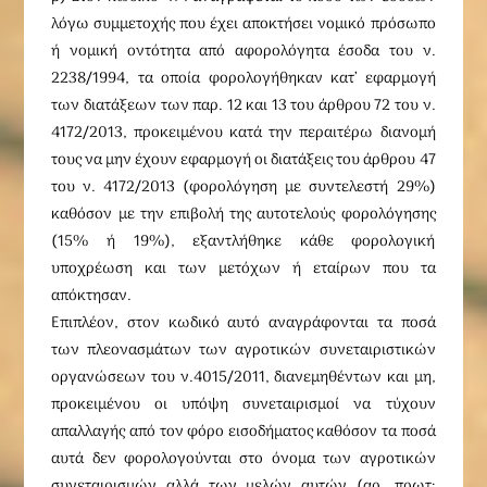
λόγω συμμετοχής που έχει αποκτήσει νομικό πρόσωπο
ή νομική οντότητα από αφορολόγητα έσοδα του ν.
2238/1994, τα οποία φορολογήθηκαν κατ’ εφαρμογή
των διατάξεων των παρ. 12 και 13 του άρθρου 72 του ν.
4172/2013, προκειμένου κατά την περαιτέρω διανομή
τους να μην έχουν εφαρμογή οι διατάξεις του άρθρου 47
του ν. 4172/2013 (φορολόγηση με συντελεστή 29%)
καθόσον με την επιβολή της αυτοτελούς φορολόγησης
(15% ή 19%), εξαντλήθηκε κάθε φορολογική
υποχρέωση και των μετόχων ή εταίρων που τα
απόκτησαν.
Επιπλέον, στον κωδικό αυτό αναγράφονται τα ποσά
των πλεονασμάτων των αγροτικών συνεταιριστικών
οργανώσεων του ν.4015/2011, διανεμηθέντων και μη,
προκειμένου οι υπόψη συνεταιρισμοί να τύχουν
απαλλαγής από τον φόρο εισοδήματος καθόσον τα ποσά
αυτά δεν φορολογούνται στο όνομα των αγροτικών
συνεταιρισμών αλλά των μελών αυτών (αρ. πρωτ: