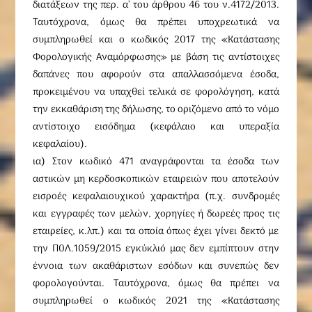
διατάξεων της περ. α’ του άρθρου 46 του ν.4172/2013.
Ταυτόχρονα, όμως θα πρέπει υποχρεωτικά να
συμπληρωθεί και ο κωδικός 2017 της «Κατάστασης
Φορολογικής Αναμόρφωσης» με βάση τις αντίστοιχες
δαπάνες που αφορούν στα απαλλασσόμενα έσοδα,
προκειμένου να υπαχθεί τελικά σε φορολόγηση, κατά
την εκκαθάριση της δήλωσης, το οριζόμενο από το νόμο
αντίστοιχο εισόδημα (κεφάλαιο και υπεραξία
κεφαλαίου).
ια) Στον κωδικό 471 αναγράφονται τα έσοδα των
αστικών μη κερδοσκοπικών εταιρειών που αποτελούν
εισροές κεφαλαιουχικού χαρακτήρα (π.χ. συνδρομές
και εγγραφές των μελών, χορηγίες ή δωρεές προς τις
εταιρείες, κ.λπ.) και τα οποία όπως έχει γίνει δεκτό με
την Π0Λ.1059/2015 εγκύκλιό μας δεν εμπίπτουν στην
έννοια των ακαθάριστων εσόδων και συνεπώς δεν
φορολογούνται. Ταυτόχρονα, όμως θα πρέπει να
συμπληρωθεί ο κωδικός 2021 της «Κατάστασης