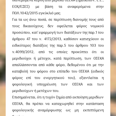
διανεμόμενα κέρδη από μερίδια ΟΣΕΚΑ (ημεδαπών, Ε.Ε.,
ΕΟΧ/ΕΖΕΣ) με βάση τα αναφερόμενα στην
ΠΟΛ.1042/2015 εγκύκλιό μας.
Για τα ως άνω ποσά, σε περίπτωση διανομής τους από
τους δικαιούχους, δεν οφείλεται φόρος νομικού
προσώπου, κατ’ εφαρμογή των διατάξεων της παρ.1 του
άρθρου 47 του ν. 4172/2013, καθόσον κατισχύουν οι
ειδικότερες διατάξεις της παρ.5 του άρθρου 103 του
ν.4099/2012, από τις οποίες προκύπτει ότι οι
μεριδιούχοι ή μέτοχοι, κατά περίπτωση, των ΟΣΕΚΑ
απαλλάσσονται από κάθε φόρο, δεδομένου ότι με την
καταβολή του φόρου στο επίπεδο του ΟΣΕΚΑ (ειδικός
φόρος επί του ενεργητικού του), εξαντλείται η
φορολογική υποχρέωση των ΟΣΕΚΑ και των
μεριδιούχων ή μετόχων του.
Επισημαίνεται, ότι η τυχόν ζημία από εκποίηση μεριδίων
ΟΣΕΚΑ, θα πρέπει να καταχωρηθεί στην κατάσταση
φορολογικής αναμόρφωσης ως μη εκπιπτόμενη