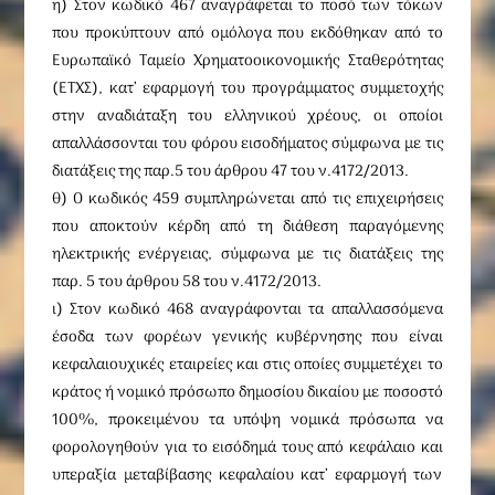
η) Στον κωδικό 467 αναγράφεται το ποσό των τόκων
που προκύπτουν από ομόλογα που εκδόθηκαν από το
Ευρωπαϊκό Ταμείο Χρηματοοικονομικής Σταθερότητας
(ΕΤΧΣ), κατ’ εφαρμογή του προγράμματος συμμετοχής
στην αναδιάταξη του ελληνικού χρέους, οι οποίοι
απαλλάσσονται του φόρου εισοδήματος σύμφωνα με τις
διατάξεις της παρ.5 του άρθρου 47 του ν.4172/2013.
θ) Ο κωδικός 459 συμπληρώνεται από τις επιχειρήσεις
που αποκτούν κέρδη από τη διάθεση παραγόμενης
ηλεκτρικής ενέργειας, σύμφωνα με τις διατάξεις της
παρ. 5 του άρθρου 58 του ν.4172/2013.
ι) Στον κωδικό 468 αναγράφονται τα απαλλασσόμενα
έσοδα των φορέων γενικής κυβέρνησης που είναι
κεφαλαιουχικές εταιρείες και στις οποίες συμμετέχει το
κράτος ή νομικό πρόσωπο δημοσίου δικαίου με ποσοστό
100%, προκειμένου τα υπόψη νομικά πρόσωπα να
φορολογηθούν για το εισόδημά τους από κεφάλαιο και
υπεραξία μεταβίβασης κεφαλαίου κατ’ εφαρμογή των