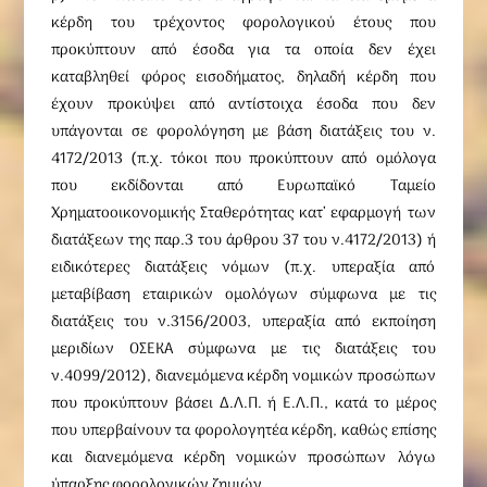
κέρδη του τρέχοντος φορολογικού έτους που
προκύπτουν από έσοδα για τα οποία δεν έχει
καταβληθεί φόρος εισοδήματος, δηλαδή κέρδη που
έχουν προκύψει από αντίστοιχα έσοδα που δεν
υπάγονται σε φορολόγηση με βάση διατάξεις του ν.
4172/2013 (π.χ. τόκοι που προκύπτουν από ομόλογα
που εκδίδονται από Ευρωπαϊκό Ταμείο
Χρηματοοικονομικής Σταθερότητας κατ’ εφαρμογή των
διατάξεων της παρ.3 του άρθρου 37 του ν.4172/2013) ή
ειδικότερες διατάξεις νόμων (π.χ. υπεραξία από
μεταβίβαση εταιρικών ομολόγων σύμφωνα με τις
διατάξεις του ν.3156/2003, υπεραξία από εκποίηση
μεριδίων ΟΣΕΚΑ σύμφωνα με τις διατάξεις του
ν.4099/2012), διανεμόμενα κέρδη νομικών προσώπων
που προκύπτουν βάσει Δ.Λ.Π. ή Ε.Λ.Π., κατά το μέρος
που υπερβαίνουν τα φορολογητέα κέρδη, καθώς επίσης
και διανεμόμενα κέρδη νομικών προσώπων λόγω
ύπαρξης φορολογικών ζημιών.