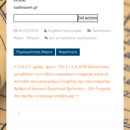
σελίδα
taxheaven.gr
06/05/2016
lloydharrisoncooper
TaxHeaven
,
Νόμοι
,
Οδηγός
Δεν επιτρέπεται σχολιασμός
Παρακράτηση Φόρου
Φορολογία
←
Σ.Λ.Ο.Τ. αριθμ. πρωτ.: 515 ΕΞ 5.4.2016 Απεικόνιση
μεταβολών των ιδίων κεφαλαίων εταιρείας κατά τη
σύνταξη του ισολογισμού έναρξης της νέας εταιρείας
Άρθρα «Ελληνικά Λογιστικά Πρότυπα» – 20+1 σημεία
που πρέπει να έχουμε υπόψη μας
→