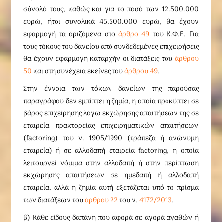
σύνολό τους, καθώς και για το ποσό των 12.500.000
ευρώ, ήτοι συνολικά 45.500.000 ευρώ, θα έχουν
εφαρμογή τα οριζόμενα στο
άρθρο 49
του Κ.Φ.Ε. Για
τους τόκους του δανείου από συνδεδεμένες επιχειρήσεις
θα έχουν εφαρμογή καταρχήν οι διατάξεις του
άρθρου
50
και στη συνέχεια εκείνες του
άρθρου 49
.
Στην έννοια των τόκων δανείων της παρούσας
παραγράφου δεν εμπίπτει η ζημία, η οποία προκύπτει σε
βάρος επιχείρησης λόγω εκχώρησης απαιτήσεών της σε
εταιρεία πρακτορείας επιχειρηματικών απαιτήσεων
(factoring) του ν. 1905/1990 (τράπεζα ή ανώνυμη
εταιρεία) ή σε αλλοδαπή εταιρεία factoring, η οποία
λειτουργεί νόμιμα στην αλλοδαπή ή στην περίπτωση
εκχώρησης απαιτήσεων σε ημεδαπή ή αλλοδαπή
εταιρεία, αλλά η ζημία αυτή εξετάζεται υπό το πρίσμα
των διατάξεων του
άρθρου 22
του ν.
4172/2013
.
β) Κάθε είδους δαπάνη που αφορά σε αγορά αγαθών ή