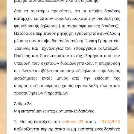
μαζί με τα λοιπά δικαιολογητικά της δήλωσης.
Από τα ανωτέρω προκύπτει, ότι οι υπόψη δαπάνες
καταρχήν εκπίπτουν φορολογικά κατά την υποβολή της
φορολογικής δήλωσης (μη αναμορφούμενες δαπάνες).
Ωστόσο, σε περίπτωση ρητής μη έγκρισης του συνόλου ή
μέρους των υπόψη δαπανών από τη Γενική Γραμματεία
Έρευνας και Τεχνολογίας του Υπουργείου Πολιτισμού,
Παιδείας και Θρησκευμάτων εντός εξαμήνου από την
υποβολή των σχετικών δικαιολογητικών, η επιχείρηση
οφείλει να υποβάλει τροποποιητική δήλωση φορολογίας
εισοδήματος εντός μηνός από την επίδοση της
απορριπτικής απόφασης χωρίς την επιβολή τόκων και
προσαυξήσεων ή προστίμων.
Άρθρο 23
Μη εκπιπτόμενες επιχειρηματικές δαπάνες
1. Με τις διατάξεις του
άρθρου 23
του ν.
4172/2013
καθορίζονται περιοριστικά οι μη εκπιπτόμενες δαπάνες