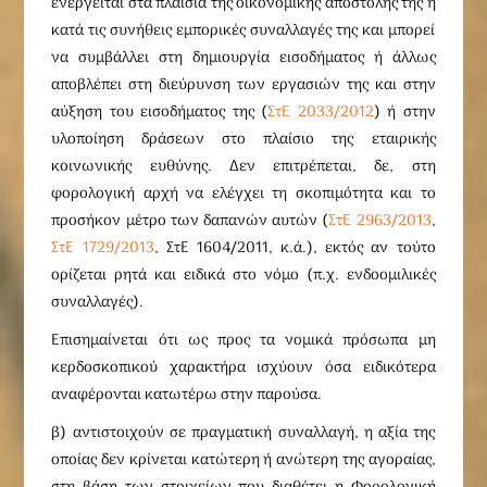
ενεργείται στα πλαίσια της οικονομικής αποστολής της ή
κατά τις συνήθεις εμπορικές συναλλαγές της και μπορεί
να συμβάλλει στη δημιουργία εισοδήματος ή άλλως
αποβλέπει στη διεύρυνση των εργασιών της και στην
αύξηση του εισοδήματος της (
ΣτΕ 2033/2012
) ή στην
υλοποίηση δράσεων στο πλαίσιο της εταιρικής
κοινωνικής ευθύνης. Δεν επιτρέπεται, δε, στη
φορολογική αρχή να ελέγχει τη σκοπιμότητα και το
προσήκον μέτρο των δαπανών αυτών (
ΣτΕ 2963/2013
,
ΣτΕ 1729/2013
, ΣτΕ 1604/2011, κ.ά.), εκτός αν τούτο
ορίζεται ρητά και ειδικά στο νόμο (π.χ. ενδοομιλικές
συναλλαγές).
Επισημαίνεται ότι ως προς τα νομικά πρόσωπα μη
κερδοσκοπικού χαρακτήρα ισχύουν όσα ειδικότερα
αναφέρονται κατωτέρω στην παρούσα.
β) αντιστοιχούν σε πραγματική συναλλαγή, η αξία της
οποίας δεν κρίνεται κατώτερη ή ανώτερη της αγοραίας,