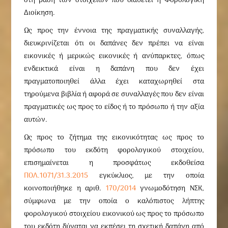
στη βάση των στοιχείων που διαθέτει η Φορολογική
Διοίκηση.
Ως προς την έννοια της πραγματικής συναλλαγής,
διευκρινίζεται ότι οι δαπάνες δεν πρέπει να είναι
εικονικές ή μερικώς εικονικές ή ανύπαρκτες, όπως
ενδεικτικά είναι η δαπάνη που δεν έχει
πραγματοποιηθεί άλλα έχει καταχωρηθεί στα
τηρούμενα βιβλία ή αφορά σε συναλλαγές που δεν είναι
πραγματικές ως προς το είδος ή το πρόσωπο ή την αξία
αυτών.
Ως προς το ζήτημα της εικονικότητας ως προς το
πρόσωπο του εκδότη φορολογικού στοιχείου,
επισημαίνεται η προσφάτως εκδοθείσα
ΠΟΛ.1071/31.3.2015
εγκύκλιος, με την οποία
κοινοποιήθηκε η αριθ.
170/2014
γνωμοδότηση ΝΣΚ,
σύμφωνα με την οποία ο καλόπιστος λήπτης
φορολογικού στοιχείου εικονικού ως προς το πρόσωπο
του εκδότη δύναται να εκπέσει τη σχετική δαπάνη από