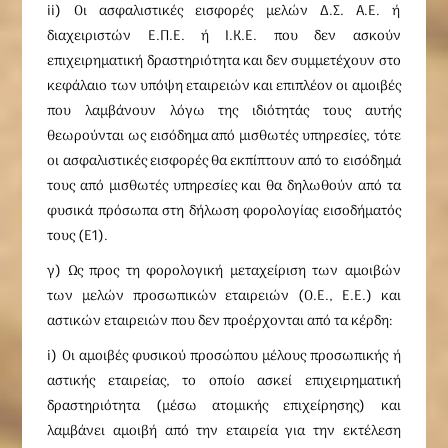
ii) Οι ασφαλιστικές εισφορές μελών Δ.Σ. Α.Ε. ή
διαχειριστών Ε.Π.Ε. ή Ι.Κ.Ε. που δεν ασκούν
επιχειρηματική δραστηριότητα και δεν συμμετέχουν στο
κεφάλαιο των υπόψη εταιρειών και επιπλέον οι αμοιβές
που λαμβάνουν λόγω της ιδιότητάς τους αυτής
θεωρούνται ως εισόδημα από μισθωτές υπηρεσίες, τότε
οι ασφαλιστικές εισφορές θα εκπίπτουν από το εισόδημά
τους από μισθωτές υπηρεσίες και θα δηλωθούν από τα
φυσικά πρόσωπα στη δήλωση φορολογίας εισοδήματός
τους (Ε1).
γ) Ως προς τη φορολογική μεταχείριση των αμοιβών
των μελών προσωπικών εταιρειών (Ο.Ε., Ε.Ε.) και
αστικών εταιρειών που δεν προέρχονται από τα κέρδη:
i) Οι αμοιβές φυσικού προσώπου μέλους προσωπικής ή
αστικής εταιρείας, το οποίο ασκεί επιχειρηματική
δραστηριότητα (μέσω ατομικής επιχείρησης) και
λαμβάνει αμοιβή από την εταιρεία για την εκτέλεση