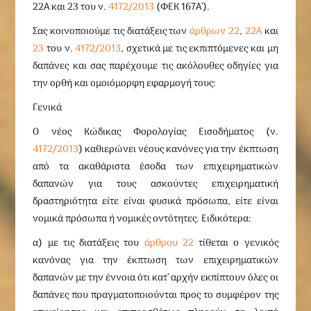
22Α και 23 του ν.
4172/2013
(ΦΕΚ 167Α’).
Σας κοινοποιούμε τις διατάξεις των
άρθρων 22
,
22Α
και
23
του ν.
4172/2013
, σχετικά με τις εκπιπτόμενες και μη
δαπάνες και σας παρέχουμε τις ακόλουθες οδηγίες για
την ορθή και ομοιόμορφη εφαρμογή τους:
Γενικά
Ο νέος Κώδικας Φορολογίας Εισοδήματος (ν.
4172/2013
) καθιερώνει νέους κανόνες για την έκπτωση
από τα ακαθάριστα έσοδα των επιχειρηματικών
δαπανών για τους ασκούντες επιχειρηματική
δραστηριότητα είτε είναι φυσικά πρόσωπα, είτε είναι
νομικά πρόσωπα ή νομικές οντότητες. Ειδικότερα:
α) με τις διατάξεις του
άρθρου 22
τίθεται ο γενικός
κανόνας για την έκπτωση των επιχειρηματικών
δαπανών με την έννοια ότι κατ’ αρχήν εκπίπτουν όλες οι
δαπάνες που πραγματοποιούνται προς το συμφέρον της