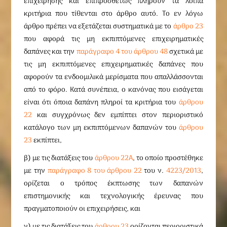
επιχείρησης και επιπροσθέτως πληρούν τα λοιπά
κριτήρια που τίθενται στο άρθρο αυτό. Το εν λόγω
άρθρο πρέπει να εξετάζεται συστηματικά με το
άρθρο 23
που αφορά τις μη εκπιπτόμενες επιχειρηματικές
δαπάνες και την
παράγραφο 4 του άρθρου 48
σχετικά με
τις μη εκπιπτόμενες επιχειρηματικές δαπάνες που
αφορούν τα ενδοομιλικά μερίσματα που απαλλάσσονται
από το φόρο. Κατά συνέπεια, ο κανόνας που εισάγεται
είναι ότι όποια δαπάνη πληροί τα κριτήρια του
άρθρου
22
και συγχρόνως δεν εμπίπτει στον περιοριστικό
κατάλογο των μη εκπιπτόμενων δαπανών του
άρθρου
23
εκπίπτει,
β) με τις διατάξεις του
άρθρου 22Α
, το οποίο προστέθηκε
με την
παράγραφο 8 του άρθρου 22
του ν.
4223/2013
,
ορίζεται ο τρόπος έκπτωσης των δαπανών
επιστημονικής και τεχνολογικής έρευνας που
πραγματοποιούν οι επιχειρήσεις, και
γ) με τις διατάξεις του
άρθρου 23
ορίζονται περιοριστικά