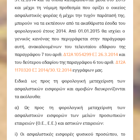
31.12.2014 και τα οποία καταβάλλονται μέσα στο 2015
και μέχρι τη νόμιμη προθεσμία που ορίζει ο οικείος
ασφαλιστικός φορέας ή μέχρι την τυχόν παράτασή της,
μπορούν να τα εκπέσουν από τα ακαθάριστα έσοδα του
φορολογικού έτους 2014. Από 01.01.2015 θα ισχύει ο
γενικός κανόνας που περιγράφεται στην παράγραφο
αυτή, ανακαλουμένων του τελευταίου εδάφιου της
παραγράφου 7 του αριθ.
Δ12Α 1054299 ΕΞ 26.3.2014
και
του δεύτερου εδαφίου της παραγράφου 6 του αριθ.
Δ12Α
1170320 ΕΞ 2014/30.12.2014
εγγράφων μας.
Ειδικά ως προς τη φορολογική μεταχείριση των
ασφαλιστικών εισφορών και αμοιβών διευκρινίζονται
τα ακόλουθα:
α) Ως προς τη φορολογική μεταχείριση των
ασφαλιστικών εισφορών των μελών προσωπικών
εταιρειών (Ο.Ε., Ε.Ε.) και αστικών εταιρειών:
i) Οι ασφαλιστικές εισφορές φυσικού προσώπου, το