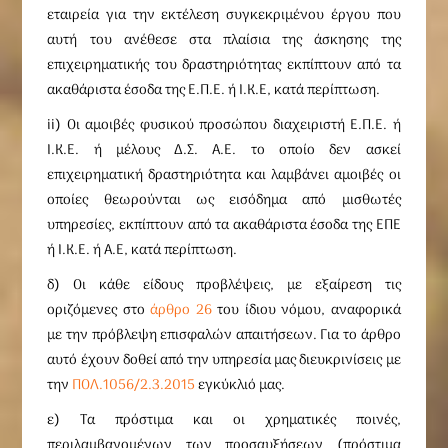
εταιρεία για την εκτέλεση συγκεκριμένου έργου που
αυτή του ανέθεσε στα πλαίσια της άσκησης της
επιχειρηματικής του δραστηριότητας εκπίπτουν από τα
ακαθάριστα έσοδα της Ε.Π.Ε. ή Ι.Κ.Ε, κατά περίπτωση.
ii) Οι αμοιβές φυσικού προσώπου διαχειριστή Ε.Π.Ε. ή
Ι.Κ.Ε. ή μέλους Δ.Σ. Α.Ε. το οποίο δεν ασκεί
επιχειρηματική δραστηριότητα και λαμβάνει αμοιβές οι
οποίες θεωρούνται ως εισόδημα από μισθωτές
υπηρεσίες, εκπίπτουν από τα ακαθάριστα έσοδα της ΕΠΕ
ή Ι.Κ.Ε. ή Α.Ε, κατά περίπτωση.
δ) Οι κάθε είδους προβλέψεις, με εξαίρεση τις
οριζόμενες στο
άρθρο 26
του ίδιου νόμου, αναφορικά
με την πρόβλεψη επισφαλών απαιτήσεων. Για το άρθρο
αυτό έχουν δοθεί από την υπηρεσία μας διευκρινίσεις με
την
ΠΟΛ.1056/2.3.2015
εγκύκλιό μας.
ε) Τα πρόστιμα και οι χρηματικές ποινές,
περιλαμβανομένων των προσαυξήσεων (πρόστιμα