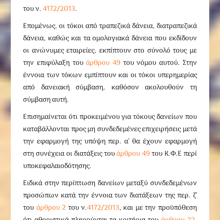
του ν.
4172/2013
.
Επομένως, οι τόκοι από τραπεζικά δάνεια, διατραπεζικά
δάνεια, καθώς και τα ομολογιακά δάνεια που εκδίδουν
οι ανώνυμες εταιρείες, εκπίπτουν στο σύνολό τους με
την επιφύλαξη του
άρθρου 49
του νόμου αυτού. Στην
έννοια των τόκων εμπίπτουν και οι τόκοι υπερημερίας
από δανειακή σύμβαση, καθόσον ακολουθούν τη
σύμβαση αυτή.
Επισημαίνεται ότι προκειμένου για τόκους δανείων που
καταβάλλονται προς μη συνδεδεμένες επιχειρήσεις μετά
την εφαρμογή της υπόψη περ. α’ θα έχουν εφαρμογή
στη συνέχεια οι διατάξεις του
άρθρου 49
του Κ.Φ.Ε περί
υποκεφαλαιοδότησης.
Ειδικά στην περίπτωση δανείων μεταξύ συνδεδεμένων
προσώπων κατά την έννοια των διατάξεων της περ. ζ’
του
άρθρου 2
του ν.
4172/2013
, και με την προϋπόθεση