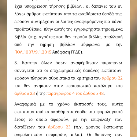
έχει υποχρέωση τήρησης βιβλίων, οι δαπάνες του εν
λόγω άρθρου εκπίπτουν από τα ακαθάριστα έσοδά της,
εφόσον συντρέχουν οι λοιπές αναφερόμενες πιο πάνω
προϋποθέσεις, πλην αυτής της εγγραφής στα τηρούμενα
βιβλία (π.χ. αγρότες που δεν τηρούν βιβλία, απαλλαγή
από την τήρηση βιβλίων σύμφωνα με την
ΠΟΛ.1007/9.1.2015
Απόφαση ΓΓΔΕ).
3. Κατόπιν όλων όσων αναφέρθηκαν παραπάνω
συνάγεται ότι οι επιχειρηματικές δαπάνες εκπίπτουν,
εφόσον πληρούν αθροιστικά τα κριτήρια του
άρθρου 22
και δεν ανήκουν στον περιοριστικό κατάλογο του
άρθρου 23
ή της
παραγράφου 4 του άρθρου 48
.
Αναφορικά με το χρόνο έκπτωσής τους, αυτές
εκπίπτουν από τα ακαθάριστα έσοδα του φορολογικού
έτους το οποίο αφορούν, με την επιφύλαξη των
διατάξεων του
άρθρου 23
(π.χ. χρόνος έκπτωσης
ασφαλιστικών εισφορών, κ.λπ.). Οι δαπάνες των