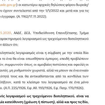
aade.gov.gr
) οι κατωτέρω αρχικές δηλώσεις φόρου δωρεάς/
έχουν συντελεστεί από την 1/1/2022 και μετά και για τις
έγγραφο. (Α. 1162/17.11.2022).
.5.2020
, ΑΑΔΕ, ΔΕΔ, Υποδιεύθυνση Επανεξέτασης, Τμήμα
χαρακτηρισμού λογαριασμού ως τρεχούμενου δοσοληπτικού
ν άλλων ότι:
ηπτικός λογαριασμός είναι η σύμβαση με την οποία δύο
ία το ένα θα είναι οπωσδήποτε έμπορος, επειδή προβλέπουν
ών, συμφωνούν όπως, οι αμοιβαίες πιστώσεις και οφειλές οι
αυτές, μη ρυθμιστούν χωριστά, αλλά να μπουν σε ένα ενιαίο
ότητά τους και θα αντικαθίστανται από τα κονδύλια των
ήξουν, κατά το κλείσιμο του λογαριασμού σε ένα μόνο
ο. (Α.Π. 225/1926, Εφ. Αθ. 193/1926, Εφ. Πατρ. 170/1926).
νός λογαριασμού ως τρεχούμενου δοσοληπτικού, είναι να
μία κατεύθυνση (χρέωση ή πίστωση), αλλά και προς τις δύο,