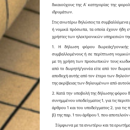
δικαιούχους της Α΄ κατηγορίας της φορ
ιδρυμάτων.
Στις ανωτέρω δηλώσεις τα συμβαλλόμενα μ
ή νομικά πρόσωπα, τα οποία έχουν ήδη ε
χρήστες των ηλεκτρονικών υπηρεσιών της
1. Η δήλωση φόρου δωρεάς/γονικής
συμβαλλομένους ή σε περίπτωση νομικώ
με τη χρήση των προσωπικών τους κωδικώ
από το δωρητή/γονέα είτε από τον δωρεο
αποδοχή αυτής από τον έτερο των δηλούντ
της ακρίβειας των δηλουμένων από αυτούς
2. Κατά την υποβολή της δήλωσης φόρου 
συνημμένου υποδείγματος 1, για τις περιπ
άρθρου 1 και του υποδείγματος 2, για τ
β) της παρ. 1 του άρθρου 1, που αποτελού
Σύμφωνα με τα ανωτέρω και τα ερωτήματ