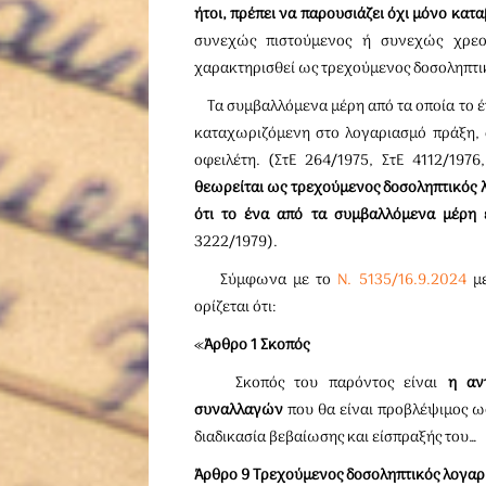
ήτοι, πρέπει να παρουσιάζει όχι μόνο κατ
συνεχώς πιστούμενος ή συνεχώς χρεο
χαρακτηρισθεί ως τρεχούμενος δοσοληπτι
Τα συμβαλλόμενα μέρη από τα οποία το έν
καταχωριζόμενη στο λογαριασμό πράξη, 
οφειλέτη. (ΣτΕ 264/1975, ΣτΕ 4112/1976
θεωρείται ως τρεχούμενος δοσοληπτικός λ
ότι το ένα από τα συμβαλλόμενα μέρη ε
3222/1979).
Σύμφωνα με το
Ν. 5135/16.9.2024
με
ορίζεται ότι:
«
Άρθρο 1 Σκοπός
Σκοπός του παρόντος είναι
η αν
συναλλαγών
που θα είναι προβλέψιμος ως
διαδικασία βεβαίωσης και είσπραξής του…
Άρθρο 9 Τρεχούμενος δοσοληπτικός λογαρ