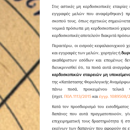
Στις αστικές μη κερδοσκοπικές εταιρίες
εγγραφές μελών που αναφέρθηκαν) πρα
σκοπού τους, όπως σχετικώς σημειώνετα
νομικά πρόσωπα μη κερδοσκοπικού χαρακτ
κερδοσκοπικές αποτελούν διακριτά πρόσωπ
Περαιτέρω, οι εισροές κεφαλαιουχικού χα
και εγγραφές των μελών, χορηγίες ή
δωρ
ακαθάριστων εσόδων και επομένως δε
διευκρινισθεί ότι, τα ποσά αυτά αναγρά
κερδοσκοπικών εταιρειών μη υποκείμεν
της «Κατάστασης Φορολογικής Αναμόρφωση
πάνω ποσά, προκειμένου τελικά ν
(σχετ.
ΠΟΛ.1113/2015
και
έγγρ. 1089508/
Κατά τον προσδιορισμό του εισοδήματο
δαπάνες που αυτά πραγματοποιούν, γί
επιχειρηματική τους δραστηριότητα ή σ
εκείνων των δαπανών που αφορούν σε επι