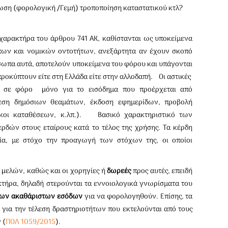
ωση (φορολογική /Γεμή) τροποποίηση καταστατικού κτλ?
 χαρακτήρα του άρθρου 741 ΑΚ, καθίστανται ως υποκείμενα
ων και νομικών οντοτήτων, ανεξάρτητα αν έχουν σκοπό
σωπα αυτά, αποτελούν υποκείμενα του φόρου και υπάγονται
προκύπτουν είτε στη Ελλάδα είτε στην αλλοδαπή. Οι αστικές
ται σε φόρο µόνο για το εισόδημα που προέρχεται από
έλεση δημόσιων θεαμάτων, έκδοση εφημερίδων, προβολή
τόκοι καταθέσεων, κ.λπ.). Βασικό χαρακτηριστικό των
ερδών στους εταίρους κατά το τέλος της χρήσης. Τα κέρδη
εία, με στόχο την προαγωγή των στόχων της, οι οποίοι
 µελών, καθώς και οι χορηγίες ή
δωρεές
προς αυτές, επειδή
τήρα, δηλαδή στερούνται τα εννοιολογικά γνωρίσματα του
 των ακαθάριστων εσόδων
για να φορολογηθούν. Επίσης, τα
για την τέλεση δραστηριοτήτων που εκτελούνται από τους
 (
ΠΟΛ 1059/2015
).