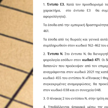
1.
Έντυπο Ε3.
Κατά τον προσδιορισμό τ
χαρακτήρα, στο έντυπο Ε3 θα συμπ
αφορολόγητα).
Τα έσοδα από την εμπορική δραστηριότητα
461.
Τα έσοδα από τις δωρεές και γενικά αυτ
συμπληρωθούν στον κωδικό 162-462 του 
2.
Έντυπο Ν.
Στο έντυπο Ν, θα διενεργ
φορολογία εσόδων στον
κωδικό 471
. Οι
δαπανών που προέκυψαν από τον επιμερ
αναγράφονται στον κωδικό 2021 της κατ
κωδικό 455 του εντύπου Ν «Πίνακας Ι Φ
συγκεκριμένες αναμορφώσεις, θα προκ
στον κωδικό 038 και εν συνεχεία 048.
3. Ο πίνακας 2 του εντύπου Ν, στην τρίτη 
4. Υποβάλλονται ψηφιακά μέσω της ε