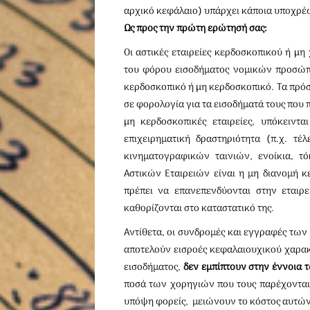
αρχικό κεφάλαιο) υπάρχει κάποια υποχρέ
Ως προς την πρώτη ερώτησή σας:
Οι αστικές εταιρείες κερδοσκοπικού ή µη
του φόρου εισοδήματος νομικών προσώπ
κερδοσκοπικό ή µη κερδοσκοπικό. Τα πρό
σε φορολογία για τα εισοδήματά τους που 
µη κερδοσκοπικές εταιρείες, υπόκειν
επιχειρηματική δραστηριότητα (π.χ. τ
κινηματογραφικών ταινιών, ενοίκια, 
Αστικών Εταιρειών είναι η μη διανομή κ
πρέπει να επανεπενδύονται στην εταιρ
καθορίζονται στο καταστατικό της.
Αντίθετα, οι συνδρομές και εγγραφές των
αποτελούν εισροές κεφαλαιουχικού χαρακ
εισοδήματος,
δεν εμπίπτουν στην έννοια
ποσά των χορηγιών που τους παρέχονται 
υπόψη φορείς, μειώνουν το κόστος αυτών