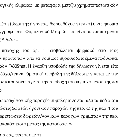
ολογικής κλίμακας με μεταφορά μεταξύ χρηματοπιστωτικών
έρη (δωρητής ή γονέας, δωρεοδόχος ή τέκνο) είναι φυσικά
γγραφεί στο Φορολογικό Μητρώο και είναι πιστοποιημένοι
 Α.Α.Δ.Ε…
 παροχής του άρ. 1 υποβάλλεται ψηφιακά από τους
ν προσώπων από τα νομίμως εξουσιοδοτούμενα πρόσωπα,
ν TAXISnet. Η έναρξη υποβολής της δήλωσης γίνεται είτε
δόχο/τέκνο. Οριστική υποβολή της δήλωσης γίνεται με την
ων και συνεπάγεται την αποδοχή του περιεχομένου της και
.
δωρεάς/ γονικής παροχής συμπληρώνονται όλα τα πεδία του
τώσεις δωρεών/ γονικών παροχών της περ. α) της παρ. 1 του
ις περιπτώσεις δωρεών/γονικών παροχών χρημάτων της περ.
ν αναπόσπαστο μέρος της παρούσας…».
ά σας, θεωρούμε ότι: