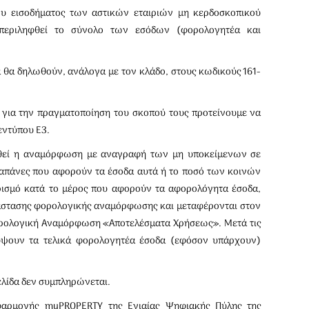
ου εισοδήματος των αστικών εταιριών μη κερδοσκοπικού
εριληφθεί το σύνολο των εσόδων (φορολογητέα και
 θα δηλωθούν, ανάλογα με τον κλάδο, στους κωδικούς 161-
ά για την πραγματοποίηση του σκοπού τους προτείνουμε να
εντύπου Ε3.
ηθεί η αναμόρφωση με αναγραφή των μη υποκείμενων σε
 δαπάνες που αφορούν τα έσοδα αυτά ή το ποσό των κοινών
ισμό κατά το μέρος που αφορούν τα αφορολόγητα έσοδα,
άστασης φορολογικής αναμόρφωσης και μεταφέρονται στον
ορολογική Αναμόρφωση «Αποτελέσματα Χρήσεως». Μετά τις
ύψουν τα τελικά φορολογητέα έσοδα (εφόσον υπάρχουν)
σελίδα δεν συμπληρώνεται.
φαρμογής myPROPERTY της Ενιαίας Ψηφιακής Πύλης της