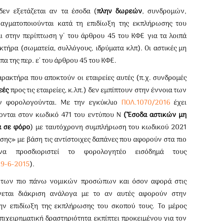
 δεν εξετάζεται αν τα έσοδα (
πλην δωρεών
, συνδρομών,
γματοποιούνται κατά τη επιδίωξη της εκπλήρωσης του
ι στην περίπτωση γ΄ του άρθρου 45 του ΚΦΕ για τα λοιπά
ήρα (σωματεία, συλλόγους, ιδρύματα κλπ). Οι αστικές μη
α της περ. ε΄ του άρθρου 45 του ΚΦΕ.
ρακτήρα που αποκτούν οι εταιρείες αυτές (π.χ. συνδρομές
εές
προς τις εταιρείες, κ.λπ.) δεν εμπίπτουν στην έννοια των
ν φορολογούνται. Με την εγκύκλιο
ΠΟΛ.1070/2016
έχει
φονται στον κωδικό 471 του εντύπου Ν
(‘Έσοδα αστικών μη
α σε φόρο
) με ταυτόχρονη συμπλήρωση του κωδικού 2021
ς» με βάση τις αντίστοιχες δαπάνες που αφορούν στα πιο
α προσδιοριστεί το φορολογητέο εισόδημά τους
29-6-2015
).
ς των πιο πάνω νομικών προσώπων και όσον αφορά στις
νεται διάκριση ανάλογα με το αν αυτές αφορούν στην
την επιδίωξη της εκπλήρωσης του σκοπού τους. Το μέρος
χειρηματική δραστηριότητα εκπίπτει προκειμένου για τον