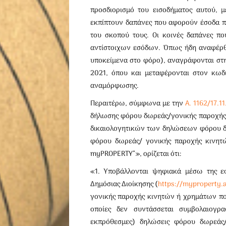
προσδιορισμό του εισοδήματος αυτού, 
εκπίπτουν δαπάνες που αφορούν έσοδα π
του σκοπού τους. Οι κοινές δαπάνες π
αντίστοιχων εσόδων. Όπως ήδη αναφέρθ
υποκείμενα στο φόρο), αναγράφονται σ
2021, όπου και μεταφέρονται στον κωδ
αναμόρφωσης.
Περαιτέρω, σύμφωνα με την
Α. 1162/17.1
δήλωσης φόρου δωρεάς/γονικής παροχής
δικαιολογητικών των δηλώσεων φόρου δ
φόρου δωρεάς/ γονικής παροχής κινητ
myPROPERTY”», ορίζεται ότι:
«1. Υποβάλλονται ψηφιακά μέσω της ε
Δημόσιας Διοίκησης (
https://myproperty.
γονικής παροχής κινητών ή χρημάτων που 
οποίες δεν συντάσσεται συμβολαιογρ
εκπρόθεσμες) δηλώσεις φόρου δωρεάς/