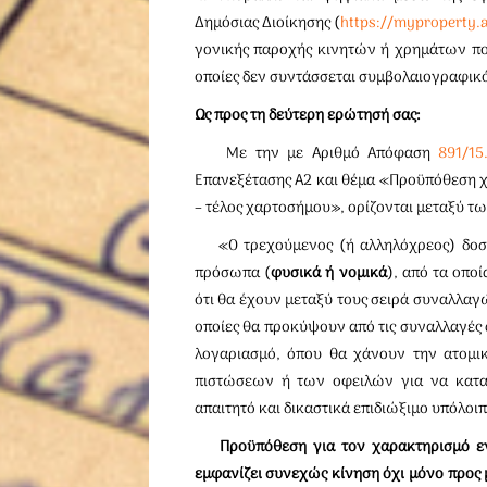
Δημόσιας Διοίκησης (
https://myproperty.
γονικής παροχής κινητών ή χρημάτων που 
οποίες δεν συντάσσεται συμβολαιογραφικό 
Ως προς τη δεύτερη ερώτησή σας:
Με την με Αριθμό Απόφαση
891/15
Επανεξέτασης Α2 και θέμα «Προϋπόθεση 
– τέλος χαρτοσήμου», ορίζονται μεταξύ τω
«Ο τρεχούμενος (ή αλληλόχρεος) δοσολ
πρόσωπα (
φυσικά ή νομικά
), από τα οπο
ότι θα έχουν μεταξύ τους σειρά συναλλαγ
οποίες θα προκύψουν από τις συναλλαγές 
λογαριασμό, όπου θα χάνουν την ατομικ
πιστώσεων ή των οφειλών για να καταλ
απαιτητό και δικαστικά επιδιώξιμο υπόλοιπ
Προϋπόθεση για τον χαρακτηρισμό ε
εμφανίζει συνεχώς κίνηση όχι μόνο προς 