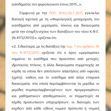
εισοδήματος του φορολογικού έτους 2015…».
Σύμφωνα με την
ΠΟΛ. 1042/26.1.2015
εγκύκλιο
διαταγή σχετικά με τη «Φορολογική μεταχείριση του
εισοδήματος από μερίσματα, τόκους και δικαιώματα
μετά την έναρξη ισχύος των διατάξεων του νέου Κ.Φ.Ε.
(Ν.4172/2013)», ορίζεται ότι:
«2. Ειδικότερα, με τις διατάξεις της
παρ. 1 του άρθρου 36
του Ν.4172/2013
ορίζεται ότι ο όρος «μερίσματα»
σημαίνει το εισόδημα που προκύπτει από μετοχές,
ιδρυτικούς τίτλους, ή άλλα δικαιώματα συμμετοχής σε
κέρδη τα οποία δεν αποτελούν απαιτήσεις από οφειλές
(χρέη), καθώς και το εισόδημα από άλλα εταιρικά
δικαιώματα, στα οποία περιλαμβάνονται τα μερίδια, οι
μερίδες συμπεριλαμβανομένων των προμερισμάτων
και μαθηματικών αποθεματικών, οι συμμετοχές σε
κέρδη προσωπικών επιχειρήσεων, οι διανομές των
κερδών από κάθε είδους νομικό πρόσωπο ή νομική