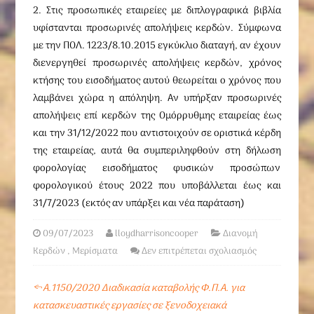
2. Στις προσωπικές εταιρείες με διπλογραφικά βιβλία
υφίστανται προσωρινές απολήψεις κερδών. Σύμφωνα
με την ΠΟΛ. 1223/8.10.2015 εγκύκλιο διαταγή, αν έχουν
διενεργηθεί προσωρινές απολήψεις κερδών, χρόνος
κτήσης του εισοδήματος αυτού θεωρείται ο χρόνος που
λαμβάνει χώρα η απόληψη. Αν υπήρξαν προσωρινές
απολήψεις επί κερδών της Ομόρρυθμης εταιρείας έως
και την 31/12/2022 που αντιστοιχούν σε οριστικά κέρδη
της εταιρείας, αυτά θα συμπεριληφθούν στη δήλωση
φορολογίας εισοδήματος φυσικών προσώπων
φορολογικού έτους 2022 που υποβάλλεται έως και
31/7/2023 (εκτός αν υπάρξει και νέα παράταση)
09/07/2023
lloydharrisoncooper
Διανομή
Κερδών
,
Μερίσματα
Δεν επιτρέπεται σχολιασμός
←
Α.1150/2020 Διαδικασία καταβολής Φ.Π.Α. για
κατασκευαστικές εργασίες σε ξενοδοχειακά