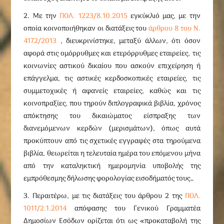
2. Με την
ΠΟΛ. 1223/8.10.2015
εγκύκλιό μας, με την
οποία κοινοποιήθηκαν οι διατάξεις του
άρθρου 8 του N.
4172/2013
, διευκρινίστηκε, μεταξύ άλλων, ότι όσον
αφορά στις ομόρρυθμες και ετερόρρυθμες εταιρείες, τις
κοινωνίες αστικού δικαίου που ασκούν επιχείρηση ή
επάγγελμα, τις αστικές κερδοσκοπικές εταιρείες, τις
συμμετοχικές ή αφανείς εταιρείες, καθώς και τις
κοινοπραξίες, που τηρούν διπλογραφικά βιβλία, χρόνος
απόκτησης του δικαιώματος είσπραξης των
διανεμόμενων κερδών (μερισμάτων), όπως αυτά
προκύπτουν από τις σχετικές εγγραφές στα τηρούμενα
βιβλία, θεωρείται η τελευταία ημέρα του επόμενου μήνα
από την καταληκτική ημερομηνία υποβολής της
εμπρόθεσμης δήλωσης φορολογίας εισοδήματός τους…
3. Περαιτέρω, με τις διατάξεις του άρθρου 2 της
ΠΟΛ.
1011/2.1.2014
απόφασης του Γενικού Γραμματέα
Δημοσίων Εσόδων ορίζεται ότι ως «προκαταβολή της