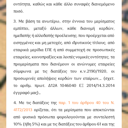
οντότητα, καθώς και κάθε άλλο συναφές διανεμόμενο
ποσό.
3. Με βάση τα ανωτέρω, στην έννοια του μερίσματος
εμπίπτει, μεταξύ άλλων, κάθε διανομή κερδών,
ημεδαπής ή αλλοδαπής προέλευσης, που προέρχεται από
εισηγμένες και μη μετοχές, από ιδρυτικούς τίτλους, από
εταιρικά μερίδια ΕΠΕ ή από συμμετοχή σε προσωπικές
εταιρείες, κοινοπραξίες και λοιπές νομικές οντότητες, τα
προμερίσματα που διανέμουν οι ανώνυμες εταιρείες
σύμφωνα με τις διατάξεις του κ.ν.2190/1920, οι
προσωρινές απολήψεις κερδών των εταίρων,… (σχετ.
το αριθμ. πρωτ. Δ12Α 1046040 ΕΞ 2014/14.3.2014
έγγραφό μας)…
4. Με τις διατάξεις της
παρ. 1 του άρθρου 40 του Ν.
4172/2013
ορίζεται, ότι τα μερίσματα που αποκτώνται
από φυσικά πρόσωπα φορολογούνται με συντελεστή
10% (ήδη 5%) και με τις διατάξεις του άρθρου 61 και της