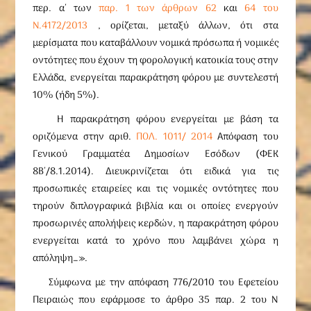
περ. α΄ των
παρ. 1 των άρθρων 62
και
64 του
Ν.4172/2013
, ορίζεται, μεταξύ άλλων, ότι στα
μερίσματα που καταβάλλουν νομικά πρόσωπα ή νομικές
οντότητες που έχουν τη φορολογική κατοικία τους στην
Ελλάδα, ενεργείται παρακράτηση φόρου με συντελεστή
10% (ήδη 5%).
Η παρακράτηση φόρου ενεργείται με βάση τα
οριζόμενα στην αριθ.
ΠΟΛ. 1011/ 2014
Απόφαση του
Γενικού Γραμματέα Δημοσίων Εσόδων (ΦΕΚ
8Β΄/8.1.2014). Διευκρινίζεται ότι ειδικά για τις
προσωπικές εταιρείες και τις νομικές οντότητες που
τηρούν διπλογραφικά βιβλία και οι οποίες ενεργούν
προσωρινές απολήψεις κερδών, η παρακράτηση φόρου
ενεργείται κατά το χρόνο που λαμβάνει χώρα η
απόληψη…».
Σύμφωνα με την απόφαση 776/2010 του Εφετείου
Πειραιώς που εφάρμοσε το άρθρο 35 παρ. 2 του Ν