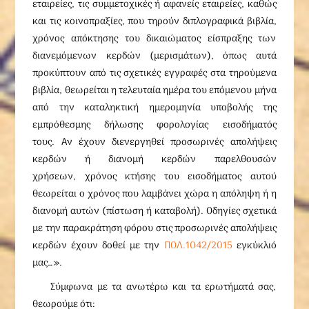
εταιρείες, τις συμμετοχικές ή αφανείς εταιρείες, καθώς
και τις κοινοπραξίες, που τηρούν διπλογραφικά βιβλία,
χρόνος απόκτησης του δικαιώματος είσπραξης των
διανεμόμενων κερδών (μερισμάτων), όπως αυτά
προκύπτουν από τις σχετικές εγγραφές στα τηρούμενα
βιβλία, θεωρείται η τελευταία ημέρα του επόμενου μήνα
από την καταληκτική ημερομηνία υποβολής της
εμπρόθεσμης δήλωσης φορολογίας εισοδήματός
τους. Αν έχουν διενεργηθεί προσωρινές απολήψεις
κερδών ή διανομή κερδών παρελθουσών
χρήσεων, χρόνος κτήσης του εισοδήματος αυτού
θεωρείται ο χρόνος που λαμβάνει χώρα η απόληψη ή η
διανομή αυτών (πίστωση ή καταβολή). Οδηγίες σχετικά
με την παρακράτηση φόρου στις προσωρινές απολήψεις
κερδών έχουν δοθεί με την
ΠΟΛ.1042/2015
εγκύκλιό
μας…».
Σύμφωνα με τα ανωτέρω και τα ερωτήματά σας,
θεωρούμε ότι: