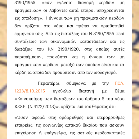
3190/1955: «εάν εγένετο διανομή κερδών μη
πραγματικών οι λαβόντες αυτά εταίροι υποχρεούνται
εις απόδοση». Η έννοια των μη πραγματικών κερδών
δεν ορίζεται στο νόμο και πρέπει να οριοθετηθεί
ερμηνευτικώς. Από τις διατάξεις του Ν 3190/1955 περί
συντάξεως των οικονομικών καταστάσεων και τις
διατάξεις του ΚΝ 2190/1920, στις οποίες αυτές
παραπέμπουν, προκύπτει και η έννοια των μη
πραγματικών κερδών, μεταξύ των οποίων είναι και τα
κέρδη τα οποία δεν προκύπτουν από τον ισολογισμό.
Περαιτέρω, σύμφωνα με την
ΠΟΛ.
1223/8.10.2015
εγκύκλιο διαταγή με θέμα
«Κοινοποίηση των διατάξεων του άρθρου 8 του νέου
Κ.Φ.Ε. (Ν.4172/2013)», ορίζεται επί του θέματος ότι:
«Όσον αφορά στις ομόρρυθμες και ετερόρρυθμες
εταιρείες, τις κοινωνίες αστικού δικαίου που ασκούν
επιχείρηση ή επάγγελμα, τις αστικές κερδοσκοπικές