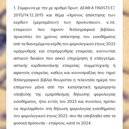
1. Σύμφωνα με την με αριθμό Πρωτ. ΔΕΑΦ Α 1160573 ΕΞ
2015/14.12.2015 και θέμα «Χρόνος απόκτησης των
κερδών (μερισμάτων) των προσωπικών, κ.λπ.
εταιρειών που τηρούν διπλογραφικά βιβλία»,
προκύπτει ότι χρόνος απόκτησης του εισοδήματος
από τα διανεμόμενα κέρδη του φορολογικού έτους 2022
ομόρρυθμης και ετερόρρυθμης εταιρείας, κοινωνίας
αστικού δικαίου που ασκεί επιχείρηση ή επάγγελμα,
αστικής κερδοσκοπικής εταιρείας, συμμετοχικής ή
αφανούς εταιρείας, καθώς και κοινοπραξίας που τηρεί
διπλογραφικά βιβλία θεωρείται η τελευταία ημέρα του
επόμενου μήνα από την καταληκτική ημερομηνία
υποβολής της εμπρόθεσμης δήλωσης φορολογίας
εισοδήματος, ήτοι εντός του 2023 και συνεπώς πρέπει
να περιληφθούν στη δήλωση φορολογίας εισοδήματος
του φορολογικού έτους 2023, που θα υποβληθεί από τα
φυσικά πρόσωπα – εταίρους, κατά το 2024.