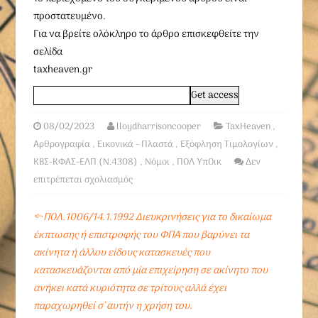
προστατευμένο.
Για να βρείτε ολόκληρο το άρθρο επισκεφθείτε την
σελίδα
taxheaven.gr
08/02/2023
lloydharrisoncooper
TaxHeaven
,
Αρθρογραφία
,
Εικονικά - Πλαστά
,
Εξόφληση Τιμολογίων
,
ΚΒΣ-ΚΦΑΣ-ΕΛΠ (Ν.4308)
,
Νόμοι
,
ΠΟΛ ΥπΟικ
Δεν
επιτρέπεται σχολιασμός
←
ΠΟΛ.1006/14.1.1992 Διευκρινήσεις για το δικαίωμα
έκπτωσης ή επιστροφής του ΦΠΑ που βαρύνει τα
ακίνητα ή άλλου είδους κατασκευές που
κατασκευάζονται από μία επιχείρηση σε ακίνητο που
ανήκει κατά κυριότητα σε τρίτους αλλά έχει
παραχωρηθεί σ’ αυτήν η χρήση του.