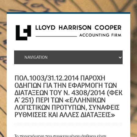
ΠΟΛ.1003/31.12.2014 ΠΑΡΟΧΉ
ΟΔΗΓΙΏΝ ΓΙΑ ΤΗΝ ΕΦΑΡΜΟΓΉ ΤΩΝ
ΔΙΑΤΆΞΕΩΝ ΤΟΥ Ν. 4308/2014 (ΦΕΚ
Α΄ 251) ΠΕΡΊ ΤΩΝ «ΕΛΛΗΝΙΚΏΝ
ΛΟΓΙΣΤΙΚΏΝ ΠΡΟΤΎΠΩΝ, ΣΥΝΑΦΕΊΣ
ΡΥΘΜΊΣΕΙΣ ΚΑΙ ΆΛΛΕΣ ΔΙΑΤΆΞΕΙΣ»
To περιεχόμενο του συγκεριμένου άρθρου είναι