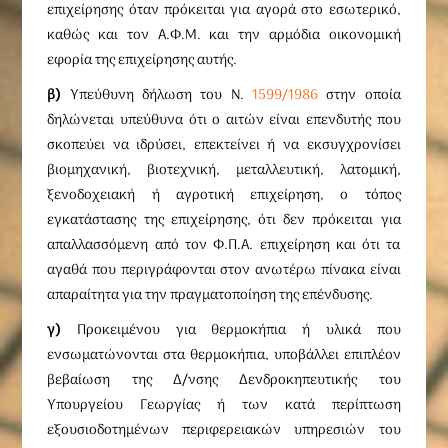
επιχείρησης όταν πρόκειται για αγορά στο εσωτερικό,
καθώς και τον Α.Φ.Μ. και την αρμόδια oικονομική
εφορία της επιχείρησης αυτής.
β)
Υπεύθυνη δήλωση του Ν.
1599/1986
στην οποία
δηλώνεται υπεύθυνα ότι ο αιτών είναι επενδυτής που
σκοπεύει να ιδρύσει, επεκτείνει ή να εκσυγχρονίσει
βιομηχανική, βιοτεχνική, μεταλλευτική, λατομική,
ξενοδοχειακή ή αγροτική επιχείρηση, ο τόπος
εγκατάστασης της επιχείρησης, ότι δεν πρόκειται για
απαλλασσόμενη από τον Φ.Π.Α. επιχείρηση και ότι τα
αγαθά που περιγράφονται στον ανωτέρω πίνακα είναι
απαραίτητα για την πραγματοποίηση της επένδυσης.
γ)
Προκειμένου για θερμοκήπια ή υλικά που
ενσωματώνονται στα θερμοκήπια, υποβάλλει επιπλέον
βεβαίωση της Δ/νσης Δενδροκηπευτικής του
Υπουργείου Γεωργίας ή των κατά περίπτωση
εξουσιοδοτημένων περιφερειακών υπηρεσιών του