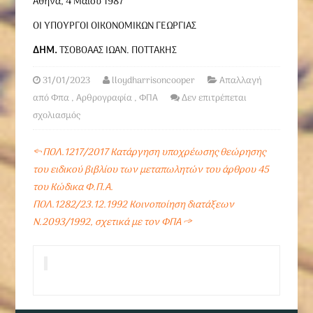
Αθήνα, 4 Μαΐου 1987
ΟΙ ΥΠΟΥΡΓΟΙ ΟΙΚΟΝΟΜΙΚΩΝ ΓΕΩΡΓΙΑΣ
ΔΗΜ.
ΤΣΟΒΟΑΑΣ ΙΩΑΝ. ΠΟΤΤΑΚΗΣ
31/01/2023
lloydharrisoncooper
Απαλλαγή
από Φπα
,
Αρθρογραφία
,
ΦΠΑ
Δεν επιτρέπεται
σχολιασμός
←
ΠΟΛ.1217/2017 Κατάργηση υποχρέωσης θεώρησης
του ειδικού βιβλίου των μεταπωλητών του άρθρου 45
του Κώδικα Φ.Π.Α.
ΠΟΛ.1282/23.12.1992 Κοινοποίηση διατάξεων
Ν.2093/1992, σχετικά με τον ΦΠΑ
→