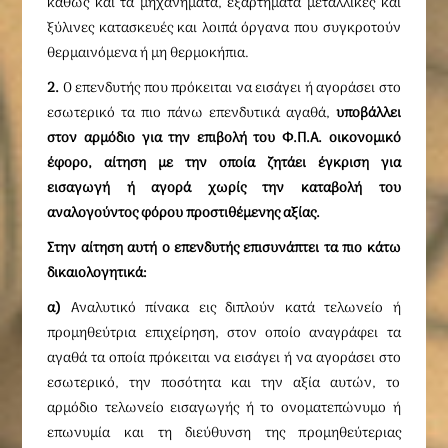
καθώς και τα μηχανήματα, εξαρτήματα μεταλλικές και
ξύλινες κατασκευές και λοιπά όργανα που συγκροτούν
θερμαινόμενα ή μη θερμοκήπια.
2.
Ο επενδυτής που πρόκειται να εισάγει ή αγοράσει στο
εσωτερικό τα πιο πάνω επενδυτικά αγαθά,
υποβάλλει
στον αρμόδιο για την επιβολή του Φ.Π.Α. οικονομικό
έφορο, αίτηση με την οποία ζητάει έγκριση για
εισαγωγή ή αγορά χωρίς την καταβολή του
αναλογούντος φόρου προστιθέμενης αξίας.
Στην αίτηση αυτή ο επενδυτής επισυνάπτει τα πιο κάτω
δικαιολογητικά:
α)
Αναλυτικό πίνακα εις διπλούν κατά τελωνείο ή
προμηθεύτρια επιχείρηση, στον οποίο αναγράφει τα
αγαθά τα οποία πρόκειται να εισάγει ή να αγοράσει στο
εσωτερικό, την ποσότητα και την αξία αυτών, το
αρμόδιο τελωνείο εισαγωγής ή το ονοματεπώνυμο ή
επωνυμία και τη διεύθυνση της προμηθεύτεριας