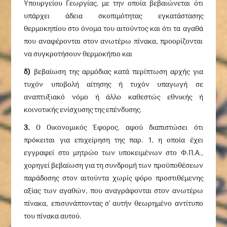
Υπουργείου Γεωργίας, με την οποία βεβαιώνεται ότι
υπάρχει άδεια σκοπιμότητας εγκατάστασης
θερμοκηπίου στο όνομα του αιτούντος και ότι τα αγαθά
που αναφέρονται στον ανωτέρω πίνακα, προορίζονται
να συγκροτήσουν θερμοκήπιο και
δ)
βεβαίωση της αρμόδιας κατά περίπτωση αρχής για
τυχόν υποβολή αίτησης ή τυχόν υπαγωγή σε
αναπτυξιακό νόμο ή άλλο καθεστώς εθνικής ή
κοινοτικής ενίσχυσης της επένδυσης.
3.
Ο Οικονομικός Έφορος, αφού διαπιστώσει ότι
πρόκειται για επιχείρηση της παρ. 1, η οποία έχει
εγγραφεί στο μητρώο των υποκειμένων στο Φ.Π.Α.,
χορηγεί βεβαίωση για τη συνδρομή των προϋποθέσεων
παράδοσης στον αιτούντα χωρίς φόρο προστιθέμενης
αξίας των αγαθών, που αναγράφονται στον ανωτέρω
πίνακα, επισυνάπτοντας σ’ αυτήν θεωρημένο αντίτυπο
του πίνακα αυτού.