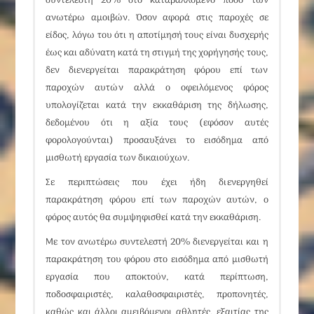
συντελεστή 20% στο καταβαλλόμενο ποσό των
ανωτέρω αμοιβών. Όσον αφορά στις
παροχές σε
είδος
, λόγω του ότι η αποτίμησή τους είναι δυσχερής
έως και αδύνατη κατά τη στιγμή της χορήγησής τους,
δ
εν διενεργείται παρακράτηση φόρου επί των
παροχών αυτώ
ν αλλά ο οφειλόμενος φόρος
υπολογίζεται κατά την εκκαθάριση της δήλωσης,
δεδομένου ότι η αξία τους (εφόσον αυτές
φορολογούνται) προσαυξάνει το εισόδημα από
μισθωτή εργασία των δικαιούχων.
Σε περιπτώσεις που έχει ήδη διενεργηθεί
παρακράτηση φόρου επί των παροχών αυτών, ο
φόρος αυτός θα συμψηφισθεί κατά την εκκαθάριση.
Με τον ανωτέρω συντελεστή 20% διενεργείται και η
παρακράτηση του φόρου στο εισόδημα από μισθωτή
εργασία που αποκτούν, κατά περίπτωση,
ποδοσφαιριστές, καλαθοσφαιριστές, προπονητές,
καθώς και άλλοι αμειβόμενοι αθλητές, εξαιτίας της