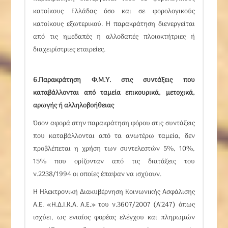
κατοίκους Ελλάδας όσο και σε φορολογικούς
κατοίκους εξωτερικού. Η παρακράτηση διενεργείται
από τις ημεδαπές ή αλλοδαπές πλοιοκτήτριες ή
διαχειρίστριες εταιρείες.
6.Παρακράτηση Φ.Μ.Υ. στις συντάξεις που
καταβάλλονται από ταμεία επικουρικά, μετοχικά,
αρωγής ή αλληλοβοήθειας
Όσον αφορά στην παρακράτηση φόρου στις συντάξεις
που καταβάλλονται από τα ανωτέρω ταμεία,
δεν
προβλέπεται η χρήση των συντελεστών 5%, 10%,
15%
που ορίζονταν από τις διατάξεις του
ν.2238/1994 οι οποίες έπαψαν να ισχύουν.
Η Ηλεκτρονική Διακυβέρνηση Κοινωνικής Ασφάλισης
Α.Ε. «Η.Δ.Ι.Κ.Α. Α.Ε.» του ν.3607/2007 (Α’247) όπως
ισχύει, ως ενιαίος φορέας ελέγχου και πληρωμών