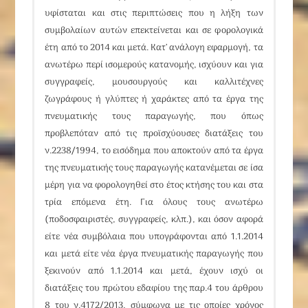
υφίσταται και στις περιπτώσεις που η λήξη των
συμβολαίων αυτών επεκτείνεται και σε φορολογικά
έτη από το 2014 και μετά. Κατ’ ανάλογη εφαρμογή, τα
ανωτέρω περί ισομερούς κατανομής, ισχύουν και για
συγγραφείς, μουσουργούς και καλλιτέχνες
ζωγράφους ή γλύπτες ή χαράκτες από τα έργα της
πνευματικής τους παραγωγής, που όπως
προβλεπόταν από τις προϊσχύουσες διατάξεις του
ν.2238/1994, το εισόδημα που αποκτούν από τα έργα
της πνευματικής τους παραγωγής κατανέμεται σε ίσα
μέρη για να φορολογηθεί στο έτος κτήσης του και στα
τρία επόμενα έτη. Για όλους τους ανωτέρω
(ποδοσφαιριστές, συγγραφείς, κλπ.), και όσον αφορά
είτε νέα συμβόλαια που υπογράφονται από 1.1.2014
και μετά είτε νέα έργα πνευματικής παραγωγής που
ξεκινούν από 1.1.2014 και μετά, έχουν ισχύ οι
διατάξεις του πρώτου εδαφίου της παρ.4 του
άρθρου
8
του
ν.4172/2013
, σύμφωνα με τις οποίες χρόνος