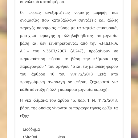
συνολικού αυτού φόρου.
Οι φορείς ανεξαρτήτως νομικής μορφής και
ονομασίας που καταβάλλουν συντάξεις και άλλες
παροχές παρόμοιας φύσης με τα ταμεία επικουρικά,
μετοχικά, αρωγής ή αλληλοβοήθειας, σε μηνιαία
βάση και δεν εξυπηρετούνται από την «Η.Δ.Ι.Κ.Α.
Α.Ε.» του ν.3607/2007 (Α’247), προβαίνουν σε
παρακράτηση φόρου με βάση την κλίμακα της
παραγράφου 1 του
άρθρου 15
και τις μειώσεις φόρου
του
άρθρου 16
του
ν.4172/2013
μετά από
προηγούμενη αναγωγή σε ετήσιο, ξεχωριστά για
κάθε σύνταξη ή άλλη παρόμοια μηνιαία παροχή.
Η νέα κλίμακα του
άρθρο 15
, παρ. 1,
Ν. 4172/2013
,
βάσει της οποίας γίνονται οι παρακρατήσεις ορίζει τα
εξής:
Εισόδημα
(Μισθοί,
Φορ.