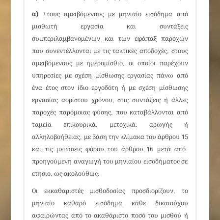
α)
Στους αμειβόμενους με μηνιαίο εισόδημα από
μισθωτή εργασία και συντάξεις
συμπεριλαμβανομένων και των εφάπαξ παροχών
που συνεντέλλονται με τις τακτικές αποδοχές, στους
αμειβόμενους με ημερομίσθιο, οι οποίοι παρέχουν
υπηρεσίες με σχέση μίσθωσης εργασίας πάνω από
ένα έτος στον ίδιο εργοδότη ή με σχέση μίσθωσης
εργασίας αορίστου χρόνου, στις συντάξεις ή άλλες
παροχές παρόμοιας φύσης, που καταβάλλονται από
ταμεία επικουρικά, μετοχικά, αρωγής ή
αλληλοβοήθειας, με βάση την κλίμακα του
άρθρου 15
και τις μειώσεις φόρου του
άρθρου 16
μετά από
προηγούμενη αναγωγή του μηνιαίου εισοδήματος σε
ετήσιο, ως ακολούθως:
Οι εκκαθαριστές μισθοδοσίας προσδιορίζουν, το
μηνιαίο καθαρό εισόδημα κάθε δικαιούχου
αφαιρώντας από το ακαθάριστο ποσό του μισθού ή