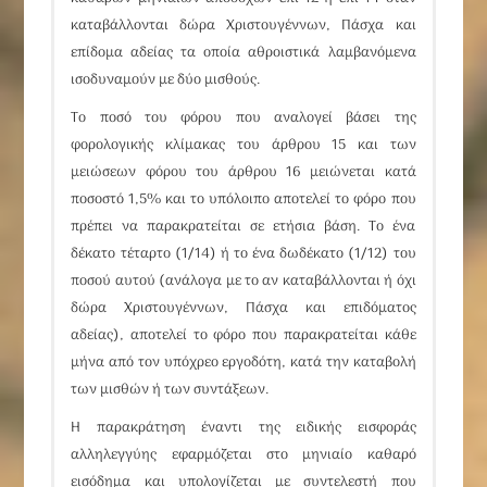
καταβάλλονται δώρα Χριστουγέννων, Πάσχα και
επίδομα αδείας τα οποία αθροιστικά λαμβανόμενα
ισοδυναμούν με δύο μισθούς.
Το ποσό του φόρου που αναλογεί βάσει της
φορολογικής κλίμακας του
άρθρου 15
και των
μειώσεων φόρου του
άρθρου 16
μειώνεται κατά
ποσοστό 1,5% και το υπόλοιπο αποτελεί το φόρο που
πρέπει να παρακρατείται σε ετήσια βάση. Το ένα
δέκατο τέταρτο (1/14) ή το ένα δωδέκατο (1/12) του
ποσού αυτού (ανάλογα με το αν καταβάλλονται ή όχι
δώρα Χριστουγέννων, Πάσχα και επιδόματος
αδείας), αποτελεί το φόρο που παρακρατείται κάθε
μήνα από τον υπόχρεο εργοδότη, κατά την καταβολή
των μισθών ή των συντάξεων.
Η παρακράτηση έναντι της ειδικής εισφοράς
αλληλεγγύης εφαρμόζεται στο μηνιαίο καθαρό
εισόδημα και υπολογίζεται με συντελεστή που