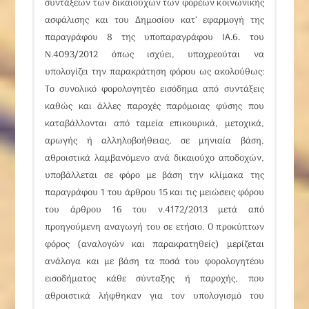
συντάξεων των δικαιούχων των φορέων κοινωνικής
ασφάλισης και του Δημοσίου κατ’ εφαρμογή της
παραγράφου 8 της υποπαραγράφου ΙΑ.6. του
Ν.4093/2012
όπως ισχύει, υποχρεούται να
υπολογίζει την παρακράτηση φόρου ως ακολούθως:
Το συνολικό φορολογητέο εισόδημα από συντάξεις
καθώς και άλλες παροχές παρόμοιας φύσης που
καταβάλλονται από ταμεία επικουρικά, μετοχικά,
αρωγής ή αλληλοβοήθειας, σε μηνιαία βάση,
αθροιστικά λαμβανόμενο ανά δικαιούχο αποδοχών,
υποβάλλεται σε φόρο με βάση την κλίμακα της
παραγράφου 1 του
άρθρου 15
και τις μειώσεις φόρου
του
άρθρου 16
του
ν.4172/2013
μετά από
προηγούμενη αναγωγή του σε ετήσιο. Ο προκύπτων
φόρος (αναλογών και παρακρατηθείς) μερίζεται
ανάλογα και με βάση τα ποσά του φορολογητέου
εισοδήματος κάθε σύνταξης ή παροχής, που
αθροιστικά λήφθηκαν για τον υπολογισμό του