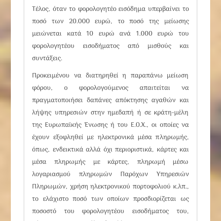
Τέλος, όταν το
φορολογητέο εισόδημα υπερβαίνει το
ποσό των 20.000 ευρώ
, το ποσό της μείωσης
μειώνεται κατά 10 ευρώ ανά 1.000 ευρώ του
φορολογητέου εισοδήματος από μισθούς και
συντάξεις.
Προκειμένου να διατηρηθεί η παραπάνω μείωση
φόρου, ο φορολογούμενος απαιτείται να
πραγματοποιήσει δαπάνες απόκτησης αγαθών και
λήψης υπηρεσιών στην ημεδαπή ή σε κράτη-μέλη
της Ευρωπαϊκής Ένωσης ή του Ε.Ο.Χ., οι οποίες να
έχουν εξοφληθεί με ηλεκτρονικά μέσα πληρωμής,
όπως, ενδεικτικά αλλά όχι περιοριστικά, κάρτες και
μέσα πληρωμής με κάρτες, πληρωμή μέσω
λογαριασμού πληρωμών Παρόχων Υπηρεσιών
Πληρωμών, χρήση ηλεκτρονικού πορτοφολιού κ.λπ.,
το ελάχιστο ποσό των οποίων προσδιορίζεται ως
ποσοστό του φορολογητέου εισοδήματος του,