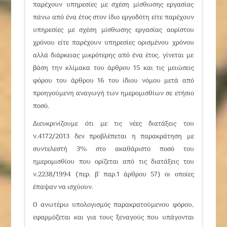
παρέχουν υπηρεσίες με σχέση μίσθωσης εργασίας
πάνω από ένα έτος στον ίδιο εργοδότη είτε παρέχουν
υπηρεσίες με σχέση μίσθωσης εργασίας αορίστου
χρόνου είτε παρέχουν υπηρεσίες ορισμένου χρόνου
αλλά διάρκειας μικρότερης από ένα έτος, γίνεται με
βάση την κλίμακα του
άρθρου 15
και τις μειώσεις
φόρου του
άρθρου 16
του ίδιου νόμου μετά από
προηγούμενη αναγωγή των ημερομισθίων σε ετήσιο
ποσό.
Διευκρινίζουμε ότι με τις νέες διατάξεις του
ν.4172/2013
δεν προβλέπεται η παρακράτηση με
συντελεστή 3%
στο ακαθάριστο ποσό του
ημερομισθίου που ορίζεται από τις διατάξεις του
ν.2238/1994 (περ. β’ παρ.1 άρθρου 57) οι οποίες
έπαψαν να ισχύουν.
Ο ανωτέρω υπολογισμός παρακρατούμενου φόρου,
εφαρμόζεται και για τους
ξεναγούς
που υπάγονται