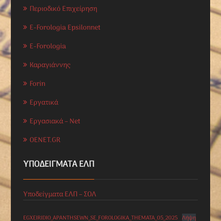
Περιοδικό Επιχείρηση
E-Forologia Epsilonnet
E-Forologia
Καραγιάννης
Forin
Εργατικά
Εργασιακά – Net
OENET.GR
ΥΠΟΔΕΊΓΜΑΤΑ ΕΛΠ
Υποδείγματα ΕΛΠ – ΣΟΛ
EGXEIRIDIO_APANTHSEWN_SE_FOROLOGIKA_THEMATA_05_2025
Λήψη