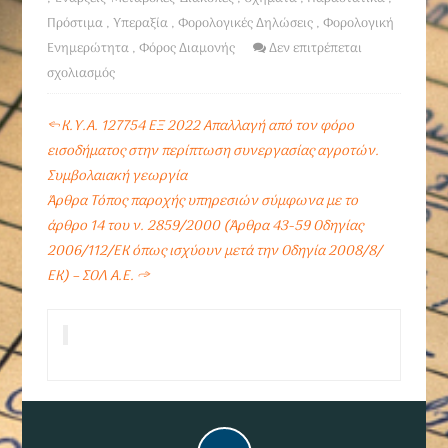
Πρόστιμα
,
Υπεραξία
,
Φορολογικές Δηλώσεις
,
Φορολογική
Ενημερώτητα
,
Φόρος Διαμονής
Δεν επιτρέπεται
σχολιασμός
←
Κ.Υ.Α. 127754 ΕΞ 2022 Απαλλαγή από τον φόρο
εισοδήματος στην περίπτωση συνεργασίας αγροτών.
Συμβολαιακή γεωργία
Άρθρα Τόπος παροχής υπηρεσιών σύμφωνα με το
άρθρο 14 του ν. 2859/2000 (Άρθρα 43-59 Οδηγίας
2006/112/ΕΚ όπως ισχύουν μετά την Οδηγία 2008/8/
ΕΚ) – ΣΟΛ Α.Ε.
→