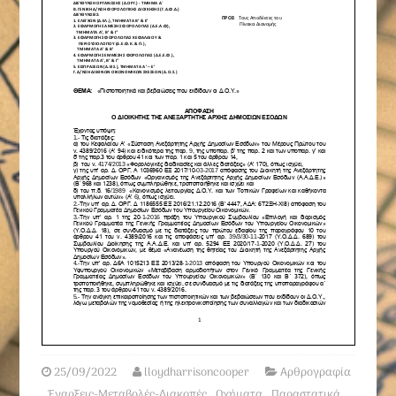
25/09/2022
lloydharrisoncooper
Αρθρογραφία
,
Έναρξεις-Μεταβολές-Διακοπές
,
Οχήματα
,
Παραστατικά
,