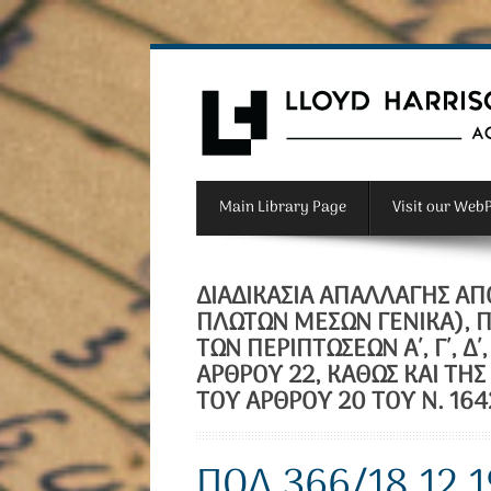
Main Library Page
Visit our Web
ΔΙΑΔΙΚΑΣΊΑ ΑΠΑΛΛΑΓΉΣ ΑΠΌ
ΠΛΩΤΏΝ ΜΈΣΩΝ ΓΕΝΙΚΆ), Π
ΤΩΝ ΠΕΡΙΠΤΏΣΕΩΝ Α΄, Γ΄, Δ΄
ΆΡΘΡΟΥ 22, ΚΑΘΏΣ ΚΑΙ ΤΗΣ
ΤΟΥ ΆΡΘΡΟΥ 20 ΤΟΥ Ν. 164
ΠΟΛ.366/18.12.