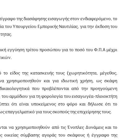
ίγραφο της διασάφησης εισαγωγής στον ενδια­φερόμενο, το
ία του Υπουργείου Εμπορικής Ναυτιλίας, για την έκδοση του
τητας.
ική εγγύηση τρίτου προσώπου για το ποσό του Φ.Π.Α μέχρι
τικών.
 το είδος της κατασκευής τους (χωρητικότητα, μέγε­θος,
ί να χρησιμοποιηθούν και για ιδιωτική χρήση, ως σκάφη
δικαιολογητικά που προβλέπονται από την προηγούμενη
του αρμόδιου για τη φορολογία του εισαγωγέα-πλοιοκτήτη
πτει ότι είναι υποκείμενος στο φόρο και δήλωσε ότι το
ς επαγγελματικό για τους σκοπούς της επιχείρησης τους.
ται να χρησιμοποιηθούν από τις Ένοπλες Δυνάμεις και το
της οικείας σύμβασης αγοράς του σκάφους ή έγγραφο της