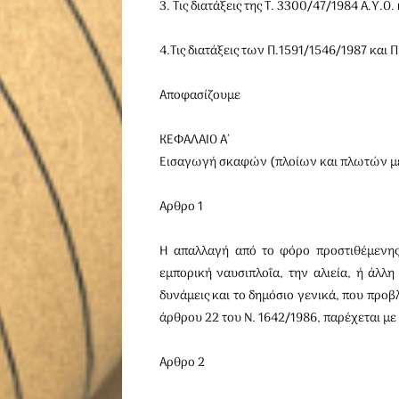
3. Τις διατάξεις της Τ. 3300/47/1984 Α.Υ.Ο. 
4.Τις διατάξεις των Π.1591/1546/1987 και 
Αποφασίζουμε
ΚΕΦΑΛΑIΟ Α΄
Εισαγωγή σκαφών (πλοίων και πλωτών μ
Αρθρο 1
Η απαλλαγή από το φόρο προστιθέμενης
εμπορική ναυσιπλοΐα, την αλιεία, ή άλλη
δυνάμεις και το δημόσιο γενικά, που προβ
άρθρου 22 του Ν. 1642/1986, παρέχεται με
Αρθρο 2