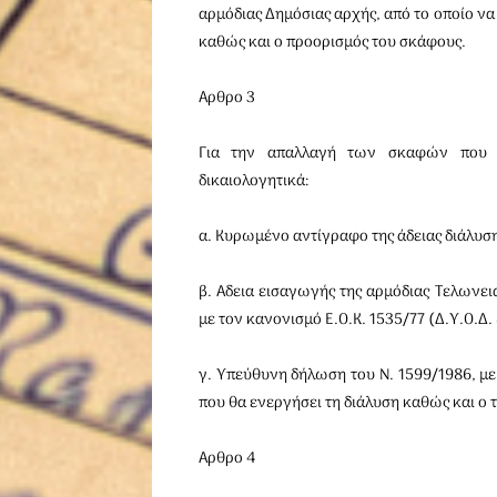
αρμόδιας Δημόσιας αρχής, από το οποίο να
καθώς και ο προορισμός του σκάφους.
Αρθρο 3
Για την απαλλαγή των σκαφών που πρ
δικαιολογητικά:
α. Κυρωμένο αντίγραφο της άδειας διάλυσης
β. Αδεια εισαγωγής της αρμόδιας Τελωνε
με τον κανονισμό Ε.Ο.Κ. 1535/77 (Δ.Υ.Ο.Δ.
γ. Υπεύθυνη δήλωση του Ν. 1599/1986, με 
που θα ενεργήσει τη διάλυση καθώς και ο τ
Αρθρο 4