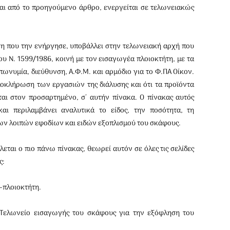
αι από το προηγούμενο άρθρο, ενεργείται σε τελωνειακώς
ηση που την ενήργησε, υποβάλλει στην τελωνειακή αρχή που
υ Ν. 1599/1986, κοινή με τον εισαγωγέα πλοιοκτήτη, με τα
ωνυμία, διεύθυνση, Α.Φ.Μ. και αρμόδιο για το Φ.ΠΑ Οίκον.
οκλήρωση των εργασιών της διάλυσης και ότι τα προϊόντα
ται στον προσαρτημένο, σ΄ αυτήν πίνακα. Ο πίνακας αυτός
αι περιλαμβάνει αναλυτι­κά το είδος, την ποσότητα, τη
ων λοιπών εφοδίων και ειδών εξοπλισμού του σκάφους.
εται ο πιο πάνω πίνακας, θεωρεί αυτόν σε όλες τις σελίδες
ς:
-πλοιοκτήτη.
ο Τελωνείο εισαγωγής του σκάφους για την εξόφληση του