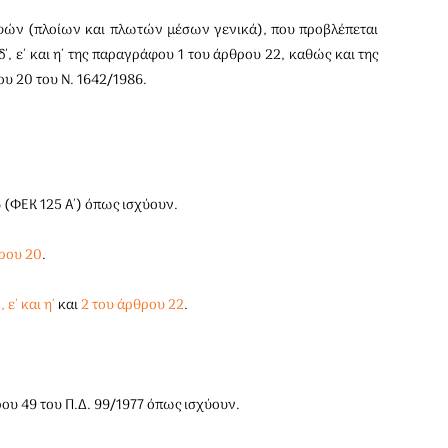
αφών (πλοίων και πλωτών μέσων γενικά), που προβλέπεται
 δ΄, ε΄ και η΄ της παραγράφου 1 του άρθρου 22, καθώς και της
υ 20 του Ν. 1642/1986.
6 (ΦΕΚ 125 Α΄) όπως ισχύουν.
θρου 20
.
 ε΄ και η΄
και
2 του άρθρου 22
.
θρου 49 του Π.Δ. 99/1977 όπως ισχύουν.