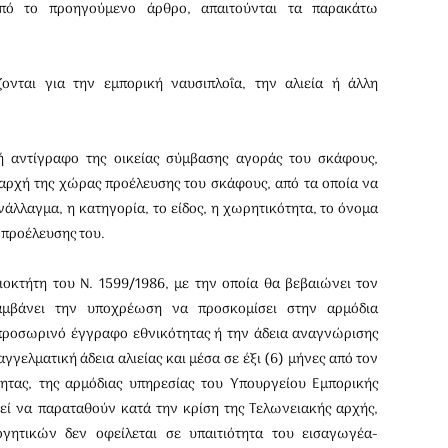
πό το προηγούμενο άρθρο, απαιτούνται τα παρακάτω
ονται για την εμπορική ναυσιπλοΐα, την αλιεία ή άλλη
ή αντίγραφο της οικείας σύμβασης αγοράς του σκά­φους,
αρχή της χώρας προέλευσης του σκάφους, από τα οποία να
νάλλαγμα, η κατηγορία, το είδος, η χωρητικότητα, το όνομα
 προέλευσης του.
οκτήτη του Ν. 1599/1986, με την οποία θα βεβαιώνει τον
αμβάνει την υποχρέωση να προσκομίσει στην αρμόδια
προσωρινό έγγραφο εθνικότητας ή την άδεια α­ναγνώρισης
γελματική άδεια αλιείας και μέσα σε έξι (6) μήνες από τον
ητας, της αρμόδιας υπηρεσίας του Υπουργείου Εμπορικής
εί να παραταθούν κατά την κρίση της Τελωνειακής αρχής,
γητικών δεν οφείλεται σε υπαιτιότητα του εισαγωγέα-