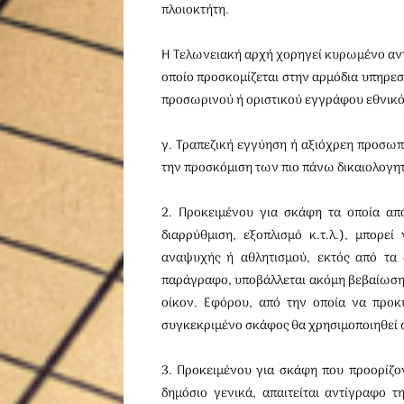
πλοιοκτήτη.
Η Τελωνειακή αρχή χορηγεί κυρωμένο αντ
οποίο προσκομίζεται στην αρμόδια υπηρεσ
προσωρινού ή οριστικού εγγράφου εθνικό
γ. Τραπεζική εγγύηση ή αξιόχρεη προσωπ
την προσκόμιση των πιο πάνω δικαιολογη
2. Προκειμένου για σκάφη τα οποία από
διαρρύθμιση, εξοπλισμό κ.τ.λ.), μπορε
αναψυχής ή αθλητισμού, εκτός από τα 
παράγραφο, υποβάλλεται ακόμη βεβαίωση 
οίκον. Εφόρου, από την οποία να προκύ
συγκεκριμένο σκάφος θα χρησιμοποιηθεί ω
3. Προκειμένου για σκάφη που προορίζον
δημόσιο γενικά, απαιτείται αντίγραφο 