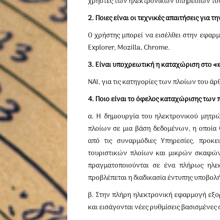
χρήστες των ηλεκτρονικών υπηρεσιών του
2. Ποιες είναι οι τεχνικές απαιτήσεις γι
Ο χρήστης μπορεί να εισέλθει στην εφαρ
Εxplorer, Mozilla, Chrome.
3. Είναι υποχρεωτική η καταχώριση στο 
ΝΑΙ, για τις κατηγορίες των πλοίων του άρ
4. Ποιο είναι το όφελος καταχώρισης τω
α. Η δημιουργία του ηλεκτρονικού μητρ
πλοίων σε μια βάση δεδομένων, η οποία 
από τις συναρμόδιες Υπηρεσίες, προκε
τουριστικών πλοίων και μικρών σκαφών
πραγματοποιούνται σε ένα πλήρως ηλε
προβλέπεται η διαδικασία έντυπης υποβολ
β. Στην πλήρη ηλεκτρονική εφαρμογή εξορ
και εισάγονται νέες ρυθμίσεις βασισμένε