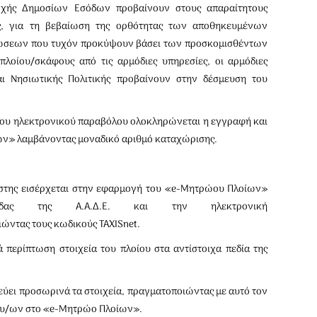
Αρχής Δημοσίων Εσόδων προβαίνουν στους απαραίτητους
υς, για τη βεβαίωση της ορθότητας των αποθηκευμένων
ρθώσεων που τυχόν προκύψουν βάσει των προσκομισθέντων
πλοίου/σκάφους από τις αρμόδιες υπηρεσίες, οι αρμόδιες
αι Νησιωτικής Πολιτικής προβαίνουν στην δέσμευση του
του ηλεκτρονικού παραβόλου ολοκληρώνεται η εγγραφή και
ων» λαμβάνοντας μοναδικό αριθμό καταχώρισης.
στης εισέρχεται στην εφαρμογή του «e-Μητρώου Πλοίων»
ίδας της Α.Α.Δ.Ε. και την ηλεκτρονική
ώντας τους κωδικούς TAXISnet.
 περίπτωση στοιχεία του πλοίου στα αντίστοιχα πεδία της
εύει προσωρινά τα στοιχεία, πραγματοποιώντας με αυτό τον
ου/ων στο «e-Μητρώο Πλοίων».