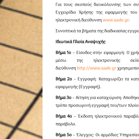
Για τους σκοπούς διευκόλυνσης των συ
Εγχειρίδιο Χρήσης της εφαρμογής του
ηλεκτρονική διεύθυνση
www.aade.gr
.
Συνοπτικά τα βήματα της διαδικασίας εγγρ
Ιδιωτικά Πλοία Αναψυχής
Βήμα 1ο
– Είσοδος στην εφαρμογή: Ο χρή
μέσω της ηλεκτρονικής σελ
διεύθυνση
http://www.aade.gr
χρησιμοποι
Βήμα 2ο
– Εγγραφή: Καταχωρίζει τα κατά
εφαρμογής (Εγγραφή).
Βήμα 3ο
– Αίτηση για καταχώριση: Αποθηκ
τρόπο προσωρινή εγγραφή του/των πλοί
Βήμα 4ο
– Έκδοση ηλεκτρονικού παραβόλο
παράβολο.
Βήμα 5ο
– Έλεγχος: Οι αρμόδιες Υπηρεσίες