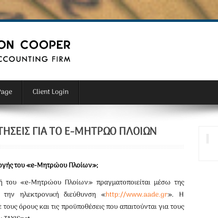
Page
Client Login
ΤΉΣΕΙΣ ΓΙΑ ΤΟ E-ΜΗΤΡΏΟ ΠΛΟΊΩΝ
ρμογής του «e-Μητρώου Πλοίων»;
ή του «e-Μητρώου Πλοίων» πραγματοποιείται μέσω της
αι την ηλεκτρονική διεύθυνση «
http://www.aade.gr
». Η
 τους όρους και τις προϋποθέσεις που απαιτούνται για τους