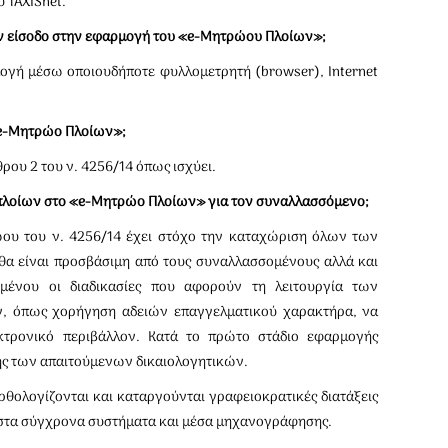
 TAXISnet.
α την είσοδο στην εφαρμογή του «e-Μητρώου Πλοίων»;
μογή μέσω οποιουδήποτε φυλλομετρητή (browser), Ιnternet
«e-Μητρώο Πλοίων»;
θρου 2 του ν. 4256/14 όπως ισχύει.
ν πλοίων στο «e-Μητρώο Πλοίων» για τον συναλλασσόμενο;
ώου του ν. 4256/14 έχει στόχο την καταχώριση όλων των
θα είναι προσβάσιμη από τους συναλλασσομένους αλλά και
ιμένου οι διαδικασίες που αφορούν τη λειτουργία των
, όπως χορήγηση αδειών επαγγελματικού χαρακτήρα, να
κτρονικό περιβάλλον. Κατά το πρώτο στάδιο εφαρμογής
ής των απαιτούμενων δικαιολογητικών.
θολογίζονται και καταργούνται γραφειοκρατικές διατάξεις
ς στα σύγχρονα συστήματα και μέσα μηχανογράφησης.