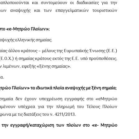
πλοποιούνται και συντομεύουν οι διαδικασίες για την
ίων αναψυχής και των επαγγελματικών τουριστικών
ς στο «e-Μητρώο Πλοίων»;
ναψυχής ελληνικής σημαίας.
ίας άλλου κράτους – μέλους της Ευρωπαϊκής Ένωσης (Ε.Ε.)
.Ο.Χ.) ή σημαίας κράτους εκτός της Ε.Ε. υπό προϋποθέσεις,
ν λιμένων, εφεξής «ξένης σημαίας».
α.
ρώο Πλοίων» τα ιδιωτικά πλοία αναψυχής με ξένη σημαία;
η σημαία δεν έχουν υποχρέωση εγγραφής στο «eΜητρώο
αμένουν υπόχρεα για την πληρωμή του Τέλους Πλοίων
να με τις διατάξεις του ν. 4211/2013.
α την εγγραφή/καταχώριση των πλοίων στο «e- Μητρώο