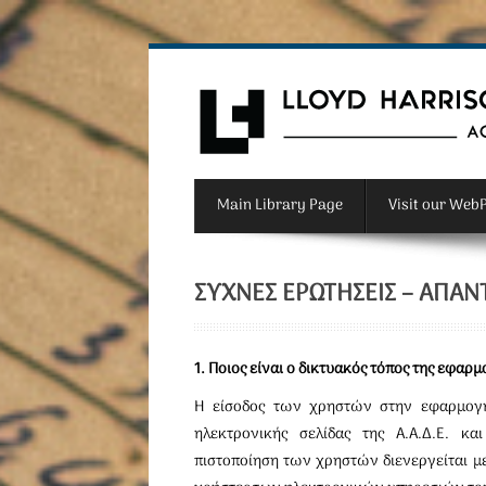
Main Library Page
Visit our Web
ΣΥΧΝΈΣ ΕΡΩΤΉΣΕΙΣ – ΑΠΑΝ
1. Ποιος είναι ο δικτυακός τόπος της εφα
Η είσοδος των χρηστών στην εφαρμογ
ηλεκτρονικής σελίδας της Α.Α.Δ.Ε. κ
πιστοποίηση των χρηστών διενεργείται με