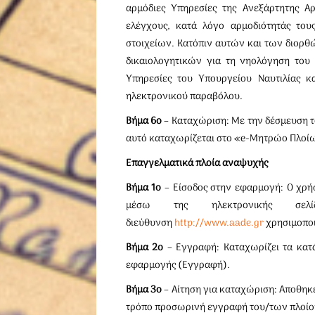
αρμόδιες Υπηρεσίες της Ανεξάρτητης 
ελέγχους, κατά λόγο αρμοδιότητάς το
στοιχείων. Κατόπιν αυτών και των διο
δικαιολογητικών για τη νηολόγηση του 
Υπηρεσίες του Υπουργείου Ναυτιλίας κ
ηλεκτρονικού παραβόλου.
Βήμα 6ο
– Καταχώριση: Με την δέσμευση 
αυτό καταχωρίζεται στο «e-Μητρώο Πλοί
Επαγγελματικά πλοία αναψυχής
Βήμα 1ο
– Είσοδος στην εφαρμογή: Ο χρή
μέσω της ηλεκτρονικής σελ
διεύθυνση
http://www.aade.gr
χρησιμοποι
Βήμα 2ο
– Εγγραφή: Καταχωρίζει τα κατά
εφαρμογής (Εγγραφή).
Βήμα 3ο
– Αίτηση για καταχώριση: Αποθηκ
τρόπο προσωρινή εγγραφή του/των πλοί