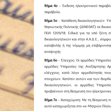
Βήμα 4ο
– Έκδοση ηλεκτρονικού παραβόλο
παράβολο.
Βήμα 5ο
– Κατάθεση δικαιολογητικών: Υπ
Νησιωτικής Πολιτικής (ΔΙΝΕΘΑΤ) τα δικαι
ΠΟΛ 1209/18. Ειδικά για τα υπό ξένη σ
δικαιολογητικών και στην Α.Α.Δ.Ε., σύμφω
καταβολής ή της νόμιμης μη επιβάρυνση
αναψυχής.
Βήμα 6ο
– Έλεγχος: Οι αρμόδιες Υπηρεσίες
αρμόδιες Υπηρεσίες της Ανεξάρτητης 
ελέγχους, κατά λόγο αρμοδιότητάς το
στοιχείων. Κατόπιν αυτών και των διο
δικαιολογητικών, οι αρμόδιες Υπηρεσί
προβαίνουν στη δέσμευση του ηλεκτρονικ
Βήμα 7ο
– Καταχώριση: Με τη δέσμευση τ
αυτό καταχωρίζεται στο «e-Μητρώο Πλοί