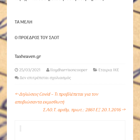
ΤΑ ΜΕΛΗ
Ο ΠΡΟΕΔΡΟΣ ΤΟΥ ΣΛΟΤ
Taxheaven.gr
25/03/2021
lloydharrisoncooper
Εταιρια ΙΚΕ
Δεν επιτρέπεται σχολιασμός
←
Δηλώσεις Covid – Τι προβλέπεται για τον
αποβιώσαντα εκμισθωτή
Σ.ΛΟ.Τ. αριθμ. πρωτ.: 2861 ΕΞ 20.1.2016
→