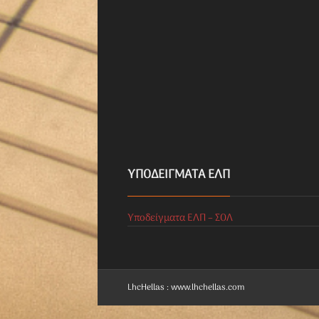
ΥΠΟΔΕΊΓΜΑΤΑ ΕΛΠ
Υποδείγματα ΕΛΠ – ΣΟΛ
LhcHellas : www.lhchellas.com