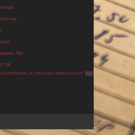
orologia
αγιάννης
n
ατικά
ασιακά – Net
ET.GR
IDIO_APANTHSEWN_SE_FOROLOGIKA_THEMATA_05_2025
Λήψη