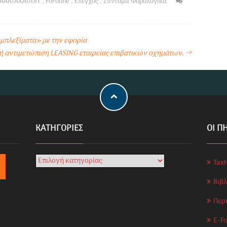
AAATAXAUDIT
,
Foroline
,
Ελεγχος
,
Συντομα Φορολογικά
 «μπλεξίματα» με την εφορία
 αντιμετώπιση LEASING εταιρείας επιβατικών οχημάτων.
→
KΑΤΗΓΟΡΊΕΣ
ΟΙ Π
Tax
Βιβ
Περ
E-Fo