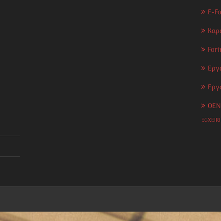
E-F
Καρ
Fori
Εργ
Εργ
OEN
EGXEIR