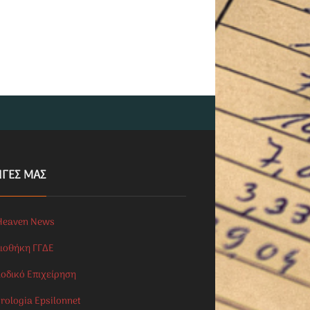
ΗΓΕΣ ΜΑΣ
Heaven News
λιοθήκη ΓΓΔΕ
ιοδικό Επιχείρηση
rologia Epsilonnet