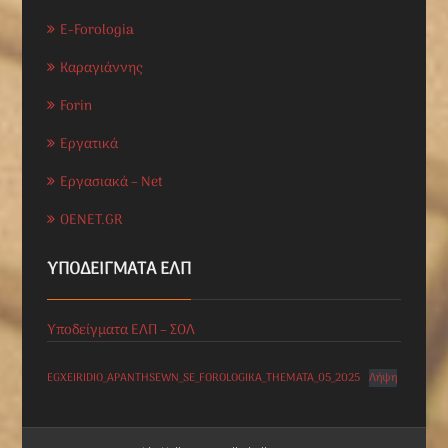
E-Forologia
Καραγιάννης
Forin
Εργατικά
Εργασιακά – Net
OENET.GR
ΥΠΟΔΕΊΓΜΑΤΑ ΕΛΠ
Υποδείγματα ΕΛΠ – ΣΟΛ
EGXEIRIDIO_APANTHSEWN_SE_FOROLOGIKA_THEMATA_05_2025
Λήψη