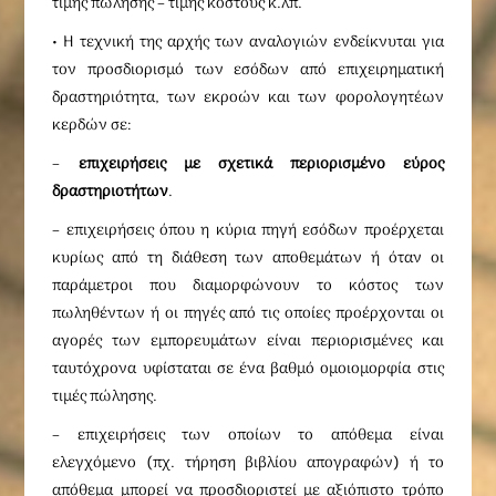
τιμής πώλησης – τιμής κόστους κ.λπ.
• Η τεχνική της αρχής των αναλογιών ενδείκνυται για
τον προσδιορισμό των εσόδων από επιχειρηματική
δραστηριότητα, των εκροών και των φορολογητέων
κερδών σε:
–
επιχειρήσεις με σχετικά περιορισμένο εύρος
δραστηριοτήτων
.
– επιχειρήσεις όπου η κύρια πηγή εσόδων προέρχεται
κυρίως από τη διάθεση των αποθεμάτων ή όταν οι
παράμετροι που διαμορφώνουν το κόστος των
πωληθέντων ή οι πηγές από τις οποίες προέρχονται οι
αγορές των εμπορευμάτων είναι περιορισμένες και
ταυτόχρονα υφίσταται σε ένα βαθμό ομοιομορφία στις
τιμές πώλησης.
– επιχειρήσεις των οποίων το απόθεμα είναι
ελεγχόμενο (πχ. τήρηση βιβλίου απογραφών) ή το
απόθεμα μπορεί να προσδιοριστεί με αξιόπιστο τρόπο