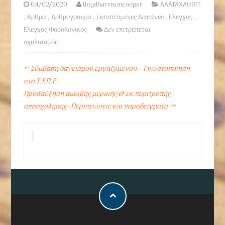
04/02/2020
lloydharrisoncooper
AAATAXAUDIT
,
Αρθρα
,
Αρθρογραφία
,
Εκπιπτόμενες Δαπάνες
,
Ελεγχος
,
Ελεγχος Φορολογικός
Δεν επιτρέπεται
σχολιασμός
←
Σύμβαση δανεισμού εργαζομένου – Γνωστοποίηση
στο Σ.ΕΠ.Ε.
Προσαύξηση αμοιβής μερικής & εκ περιτροπής
απασχόλησης -Περιπτώσεις και παραδείγματα
→