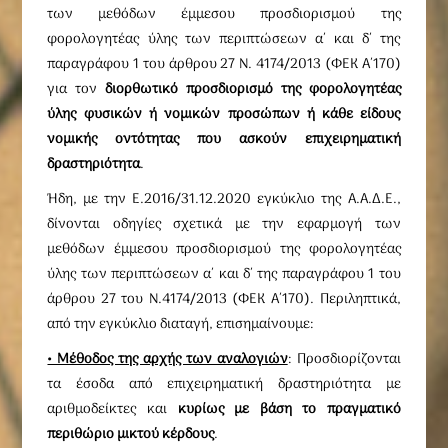
των μεθόδων έμμεσου προσδιορισμού της
φορολογητέας ύλης των περιπτώσεων α΄ και δ΄ της
παραγράφου 1 του άρθρου 27 Ν. 4174/2013 (ΦΕΚ Α΄170)
για τον
διορθωτικό προσδιορισμό της φορολογητέας
ύλης φυσικών ή νομικών προσώπων ή κάθε είδους
νομικής οντότητας που ασκούν επιχειρηματική
δραστηριότητα
.
Ήδη, με την Ε.2016/31.12.2020 εγκύκλιο της Α.Α.Δ.Ε.,
δίνονται οδηγίες σχετικά με την εφαρμογή των
μεθόδων έμμεσου προσδιορισμού της φορολογητέας
ύλης των περιπτώσεων α΄ και δ΄ της παραγράφου 1 του
άρθρου 27 του Ν.4174/2013 (ΦΕΚ Α΄170). Περιληπτικά,
από την εγκύκλιο διαταγή, επισημαίνουμε:
• Μέθοδος της αρχής των αναλογιών
: Προσδιορίζονται
τα έσοδα από επιχειρηματική δραστηριότητα με
αριθμοδείκτες και
κυρίως με βάση το πραγματικό
περιθώριο μικτού κέρδους
.