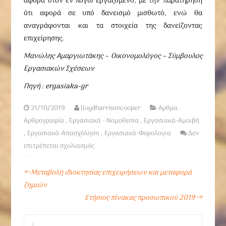
αφορά στον εν λόγω εργαζόμενο, με την παρατήρηση
ότι αφορά σε υπό δανεισμό μισθωτό, ενώ θα
αναγράφονται και τα στοιχεία της δανείζοντας
επιχείρησης.
Μανώλης Αμαργιωτάκης –
Οικονομολόγος – Σύμβουλος
Εργασιακών Σχέσεων
Πηγή : ergasiaka-gr
21/10/2019
lloydharrisoncooper
Αρθρα
,
Αρθρογραφία
,
Εργασιακά - Νομοθεσία
,
Εργασιακά-Αμοιβή
,
Εργασιακά-Απασχόληση
,
Εργασιακά-Φορολογια
Δεν
επιτρέπεται σχολιασμός
←
Μεταβολή ιδιοκτησίας επιχειρήσεων και μεταφορά
ζημιών
Ετήσιος πίνακας προσωπικού 2019
→