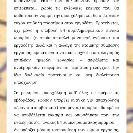
απασχόληση εκτός των δηλωθέντων ημερών δεν
επιτρέπεται, χωρίς τις ενέργειες εκείνες που θα
καθιστούσαν νόμιμη την απασχόληση και θα απέτρεπαν
τυχόν επιβολή προστίμου στον εργοδότη. Προτείνεται,
όχι μόνο η υποβολή Ε4 συμπληρωματικού πίνακα
ωραρίου (η οποία αποτελεί μονομερή ενέργεια του
εργοδότη) αλλά και η αλλαγή της ατομικής σύμβασης
εργασίας, προκειμένου να αποφευχθεί ο καταλογισμός
επιπλέον ημερών εργασίας – ασφάλισης και
αναδρομικών εισφορών σε περίπτωση ελέγχου. Την
ίδια διαδικασία προτείνουμε και στη διαλείπουσα
απασχόληση.
Σε μειωμένη απασχόληση καθ’ όλες τις ημέρες τις
εβδομάδας, εφόσον υπάρξει ανάγκη για απασχόληση
πέραν του συμβατικού (μειωμένου) ωραρίου, θα πρέπει
να υποβάλλεται έγκαιρα και οπωσδήποτε πριν την
έναρξη αυτής, πίνακας Ε4 συμπληρωματικός ωραρίου.
Αν υπάρξει μόνιμη τροποποίηση των ωρών εργασίας,