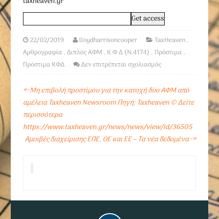
taxheaven.gr
22/02/2019
lloydharrisoncooper
TaxHeaven
,
Αρθρογραφία
,
Διπλός ΑΦΜ
,
Κ Φ Δ (Ν.4174)
,
Πρόστιμα
,
Πρόστιμα ΚΦΔ
Δεν επιτρέπεται σχολιασμός
←
Μη επιβολή προστίμου για την κατοχή δύο ΑΦΜ από
αμέλεια Taxheaven Newsroom Πηγή: Taxheaven © Δείτε
περισσότερα
https://www.taxheaven.gr/news/news/view/id/36505
Αμοιβές διαχείρισης ΕΠΕ, ΟΕ και ΕΕ – Τα νέα δεδομένα
→