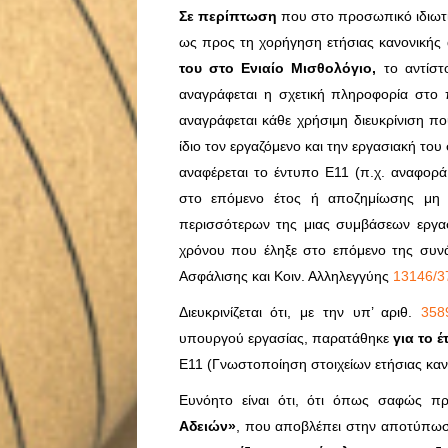
Σε περίπτωση
που στο προσωπικό ιδιωτικ
ως προς τη χορήγηση ετήσιας κανονικής 
του στο Ενιαίο Μισθολόγιο,
το αντίστ
αναγράφεται η σχετική πληροφορία στο
αναγράφεται κάθε χρήσιμη διευκρίνιση που
ίδιο τον εργαζόμενο και την εργασιακή του
αναφέρεται το έντυπο E11 (π.χ. αναφορά
στο επόμενο έτος ή αποζημίωσης μη 
περισσότερων της μιας συμβάσεων εργα
χρόνου που έληξε στο επόμενο της συν
Ασφάλισης και Κοιν. Αλληλεγγύης
13146/3
Διευκρινίζεται ότι, με την υπ’ αριθ.
358
υπουργού εργασίας, παρατάθηκε
για το έ
Ε11 (Γνωστοποίηση στοιχείων ετήσιας καν
Ευνόητο είναι ότι, ότι όπως σαφώς π
Αδειών»
, που αποβλέπει στην αποτύπωση