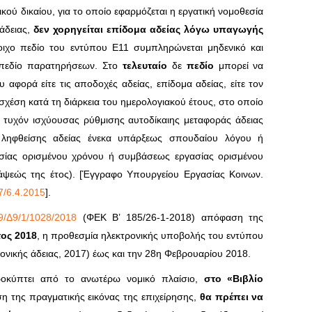
ού δικαίου, για το οποίο εφαρμόζεται η εργατική νομοθεσία
άδειας,
δεν χορηγείται επίδομα αδείας λόγω υπαγωγής
οιχο πεδίο του εντύπου E11 συμπληρώνεται μηδενικό και
 πεδίο παρατηρήσεων. Στο
τελευταίο
δε
πεδίο
μπορεί να
 αφορά είτε τις αποδοχές αδείας, επίδομα αδείας, είτε τον
 σχέση κατά τη διάρκεια του ημερολογιακού έτους, στο οποίο
 τυχόν ισχύουσας ρύθμισης αυτοδίκαιης μεταφοράς άδειας
ληφθείσης αδείας ένεκα υπάρξεως σπουδαίου λόγου ή
σίας ορισμένου χρόνου ή συμβάσεως εργασίας ορισμένου
άψεώς της έτος). [Έγγραφο Υπουργείου Εργασίας Κοινων.
7/6.4.2015
].
9/Δ9/1/1028/2018
(ΦΕΚ Β’ 185/26-1-2018) απόφαση της
τος 2018
, η προθεσμία ηλεκτρονικής υποβολής του εντύπου
ονικής άδειας, 2017) έως και την 28η Φεβρουαρίου 2018.
ροκύπτει από το ανωτέρω νομικό πλαίσιο,
στο «Βιβλίο
 της πραγματικής εικόνας της επιχείρησης,
θα πρέπει να