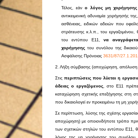
Τέλος, εάν
ο λόγος μη χορήγησης
αντικειμενική αδυναμία χορήγησής τη
ασθένειας, ειδικών αδειών που οφεί
στράτευσης κ.λ.π., του εργαζομένου
του εντύπου Ε11,
να αναγράφετ
χορήγησης
του συνόλου της δικαιού
Ασφάλισης Πρόνοιας
3631/87/27.1.201
2. Λήξη σύμβασης (αποχώρηση, απόλυση 
Στις
περιπτώσεις που λύεται η εργασια
άδειας ο εργαζόμενος
, στο Ε11 πρέπε
καταχώρηση σχετικής επεξήγησης στη στ
που δικαιολογεί εν προκειμένω τη μη χορ
Σε περίπτωση, λύσης της σχέσης εργασίας
αποχώρηση) με οποιονδήποτε τρόπο πριν
των σχετικών στηλών του εντύπου Ε11, 
λόγος της μη χορήγησης του συνόλου τ