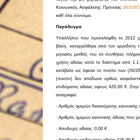
Κοινωνικής Ασφάλισης Πρόνοιας
3631/87
καθ’ όλα σύννομα.
Παράδειγμα
Υπαλλήλου που προσελήφθη το 2012 χ
βάση, καταγγέλθηκε από τον εργοδότη τ
μηνιαίος μισθός του σε συνθήκες πλήρου
χρήση αδείας κατά το διάστημα από 1.1
κατέβαλε ως όφειλε το ποσόν των (26/2
(ποσόν) δεν απέδωσε ορθώς ασφαλιστικ
επιδόματος αδείας ύψους 425,00 €. Στ
αναγραφεί:
· Αριθμός ημερών δικαιούμενης κανονικής 
· Αριθμός ημερών κανονικής άδειας που χ
· Αποδοχές αδείας: 0,00 €
· Αποδοχές επιδόματος αδείας 425,00 €