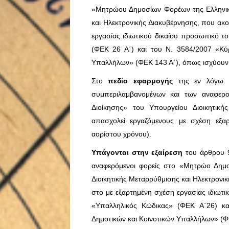
«Μητρώου Δημοσίων Φορέων της Ελληνική
και Ηλεκτρονικής Διακυβέρνησης, που ακο
εργασίας ιδιωτικού δικαίου προσωπικό το
(ΦΕΚ 26 Α΄) και του Ν. 3584/2007 «Κύ
Υπαλλήλων» (ΦΕΚ 143 Α΄), όπως ισχύουν 
Στο
πεδίο εφαρμογής
της εν λόγω υ
συμπεριλαμβανομένων και των αναφερ
Διοίκησης» του Υπουργείου Διοικητική
απασχολεί εργαζόμενους με σχέση εξαρτ
αορίστου χρόνου).
Υπάγονται στην εξαίρεση
του άρθρου 9
αναφερόμενοι φορείς στο «Μητρώο Δημο
Διοικητικής Μεταρρύθμισης και Ηλεκτρονι
στο με εξαρτημένη σχέση εργασίας ιδιωτι
«Υπαλληλικός Κώδικας» (ΦEK Α΄26) κ
Δημοτικών και Κοινοτικών Υπαλλήλων» (Φ