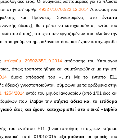
ερολογιακό έτος. Οι αναγκαίες λεπτομέρειες για το πλαίσιο
ται στην υπ’ αριθμ.
49327/10702/22.12.2014
Απόφαση του
φάλισης και Πρόνοιας. Συγκεκριμένα, στο
έντυπο
νονικής άδειας), θα πρέπει να καταχωρούνται, εντός του
1 εκάστου έτους), στοιχεία των εργαζομένων που έλαβαν την
 το προηγούμενο ημερολογιακό έτος και έχουν καταχωρισθεί
ης
υπ’αριθμ. 29502/85/1.9.2014
απόφασης του Υπουργού
νοιας, όπως τροποποιήθηκε και συμπληρώθηκε με την υπ’
.2014
όμοια απόφασή του «…η) Με το έντυπο E11
ής άδειας) γνωστοποιούνται, σύμφωνα με τα οριζόμενα στην
Ν. 4254/2014
εντός του μηνός Ιανουαρίου (από 1/01 έως και
γαζομένων που έλαβαν την
ετήσια άδεια και το επίδομα
ιακό έτος και έχουν καταχωρισθεί στο ειδικό «Βιβλίο
λής του εντύ­που Ε11 (Γνωστοποίηση στοιχείων ετήσιας
ποχρεωτική από 01/01/2015
εξαιρούνται
οι φορείς του