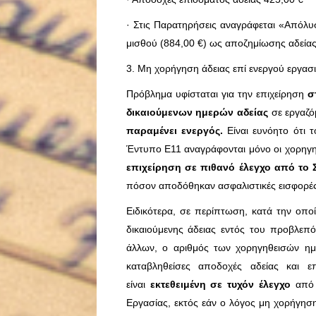
· Στις Παρατηρήσεις αναγράφεται «Απόλυ
μισθού (884,00 €) ως αποζημίωσης αδείας
3. Μη χορήγηση άδειας επί ενεργού εργασ
Πρόβλημα υφίσταται για την επιχείρηση
σ
δικαιούμενων ημερών αδείας
σε εργαζό
παραμένει ενεργός.
Είναι ευνόητο ότι τ
Έντυπο Ε11 αναγράφονται μόνο οι χορηγηθ
επιχείρηση σε πιθανό έλεγχο από το
πόσον αποδόθηκαν ασφαλιστικές εισφορές
Ειδικότερα, σε περίπτωση, κατά την οπο
δικαιούμενης άδειας εντός του προβλεπ
άλλων, ο αριθμός των χορηγηθεισών ημε
καταβληθείσες αποδοχές αδείας και ε
είναι
εκτεθειμένη σε τυχόν έλεγχο
από 
Εργασίας, εκτός εάν ο λόγος μη χορήγηση