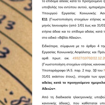
το επίδομα αδείας κατά το προηγούμενο ημ
υποβολής του εντύπου αυτού, εμπεριέχον
Υπουργού Εργασίας Κοινωνικής Ασ
Ε11
(Γνωστοποίηση στοιχείων ετήσιας κα
μηνός Ιανουαρίου (από 1/01 έως και 31/0
ετήσια άδεια και το επίδομα αδείας κατά
στο ειδικό «Βιβλίο Αδειών».
Ειδικότερα, σύμφωνα με το άρθρο 4 τ
Εργασίας Κοινωνικής Ασφάλισης και Πρό
αριθ. πρωτ. οικ.
49327/10702/22.12
(Γνωστοποίηση στοιχείων ετήσιας κανονικ
Υποπαράγραφο IA.5. παρ. 2 περ. 3β του
31/01 εκάστου έτους), στοιχεία των ερ
αδείας κατά το προηγούμενο ημερολογ
Αδειών»
.
Από τη διαδικασία ηλεκτρονικής υποβο
κανονικής άδειας), που καθίσταται υ