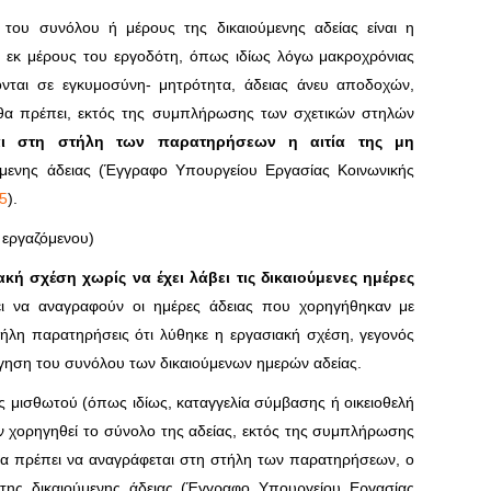
του συνόλου ή μέρους της δικαιούμενης αδείας είναι η
ς, εκ μέρους του εργοδότη, όπως ιδίως λόγω μακροχρόνιας
λονται σε εγκυμοσύνη- μητρότητα, άδειας άνευ αποδοχών,
, θα πρέπει, εκτός της συμπλήρωσης των σχετικών στηλών
αι στη στήλη των παρατηρήσεων η αιτία της μη
μενης άδειας (Έγγραφο Υπουργείου Εργασίας Κοινωνικής
5
).
εργαζόμενου)
κή σχέση χωρίς να έχει λάβει τις δικαιούμενες ημέρες
ι να αναγραφούν οι ημέρες άδειας που χορηγήθηκαν με
ήλη παρατηρήσεις ότι λύθηκε η εργασιακή σχέση, γεγονός
ήγηση του συνόλου των δικαιούμενων ημερών αδείας.
 μισθωτού (όπως ιδίως, καταγγελία σύμβασης ή οικειοθελή
 χορηγηθεί το σύνολο της αδείας, εκτός της συμπλήρωσης
θα πρέπει να αναγράφεται στη στήλη των παρατηρήσεων, ο
ης δικαιούμενης άδειας (Έγγραφο Υπουργείου Εργασίας