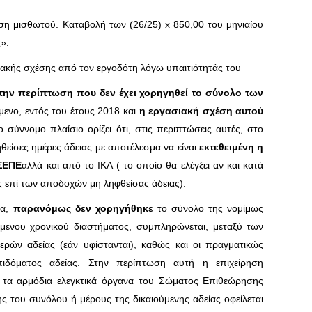
ση μισθωτού. Καταβολή των (26/25) x 850,00 του μηνιαίου
».
ιακής σχέσης από τον εργοδότη λόγω υπαιτιότητάς του
την περίπτωση που δεν έχει χορηγηθεί το σύνολο των
μενο, εντός του έτους 2018 και
η εργασιακή σχέση αυτού
ο σύννομο πλαίσιο ορίζει ότι, στις περιπτώσεις αυτές, στο
είσες ημέρες άδειας με αποτέλεσμα να είναι
εκτεθειμένη η
 ΣΕΠΕ
αλλά και από το ΙΚΑ ( το οποίο θα ελέγξει αν και κατά
 επί των αποδοχών μη ληφθείσας άδειας).
ία,
παρανόμως δεν χορηγήθηκε
το σύνολο της νομίμως
όμενου χρονικού διαστήματος, συμπληρώνεται, μεταξύ των
ρών αδείας (εάν υφίστανται), καθώς και οι πραγματικώς
πιδόματος αδείας. Στην περίπτωση αυτή η επιχείρηση
τα αρμόδια ελεγκτικά όργανα του Σώματος Επιθεώρησης
ς του συνόλου ή μέρους της δικαιούμενης αδείας οφείλεται