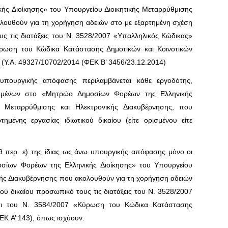
ς Διοίκησης» του Υπουργείου Διοικητικής Μεταρρύθμισης
λουθούν για τη χορήγηση αδειών στο με εξαρτημέ­νη σχέση
υς τις διατάξεις του Ν. 3528/2007 «Υπαλληλικός Κώδικας»
ρωση του Κώδικα Κατάστασης Δημοτικών και Κοινοτικών
(Υ.Α. 49327/10702/2014 (ΦΕΚ B’ 3456/23.12.2014)
πουργικής απόφασης περιλαμβάνεται κάθε εργοδότης,
ομένων στο «Μητρώο Δημοσίων Φορέων της Ελληνικής
ς Μεταρρύθμισης και Ηλεκτρονικής Διακυβέρνησης, που
ημένης εργασίας ιδιωτικού δικαίου (είτε ορισμένου είτε
 περ. ε) της ίδιας ως άνω υπουργικής απόφασης μόνο οι
σίων Φορέων της Ελληνικής Διοίκησης» του Υπουργείου
κής Διακυβέρνησης που ακολουθούν για τη χορήγηση αδειών
κού δικαίου προσωπικό τους τις διατάξεις του N. 3528/2007
αι του N. 3584/2007 «Κύρωση του Κώδικα Κατάστασης
EK Α’ 143), όπως ισχύουν.