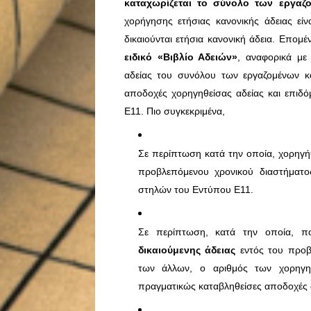
καταχωρίζεται το σύνολο των εργα
χορήγησης ετήσιας κανονικής άδειας είν
δικαιούνται ετήσια κανονική άδεια. Επομ
ειδικό «Βιβλίο Αδειών»
, αναφορικά με 
αδείας του συνόλου των εργαζομένων κα
αποδοχές χορηγηθείσας αδείας και επιδό
Ε11. Πιο συγκεκριμένα,
Σε περίπτωση κατά την οποία, χορηγήθ
προβλεπόμενου χρονικού διαστήματ
στηλών του Εντύπου Ε11.
Σε περίπτωση, κατά την οποία, 
δικαιούμενης άδειας
εντός του προβ
των άλλων, ο αριθμός των χορηγηθ
πραγματικώς καταβληθείσες αποδοχές α