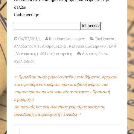
Για να βρείτε ολόκληρο το άρθρο επισκεφθείτε την
σελίδα
taxheaven.gr
04/02/2019
lloydharrisoncooper
TaxHeaven
,
Αλλοδαποί ΝΠ
,
Αρθρογραφία
,
Κατοικοι Εξωτερικου
,
ΣΛΟΤ
,
Υπεράκτιες (offshore) εταιρείες
Δεν επιτρέπεται
σχολιασμός
←
Προσδιορισμός φορολογητέου εισοδήματος, αρχικού
και οφειλόμενου φόρου, προκαταβολή φόρου για
νομικά πρόσωπα και νομικές οντότητες – Πρακτική
εφαρμογή
Λογιστικός και φορολογικός χειρισμός υποκ/τος
αλλοδαπής εταιρείας στην Ελλάδα
→