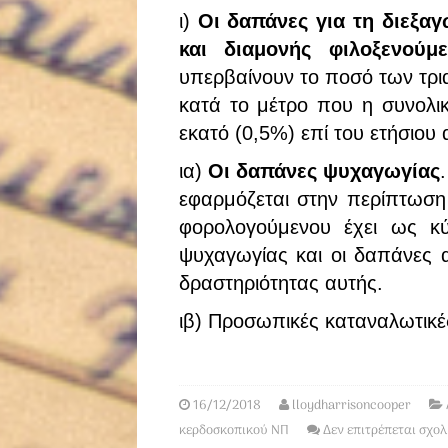
ι)
Οι δαπάνες για τη διεξα
και διαμονής φιλοξενούμ
υπερβαίνουν το ποσό των τρι
κατά το μέτρο που η συνολικ
εκατό (0,5%) επί του ετήσιου
ια)
Οι δαπάνες ψυχαγωγίας
εφαρμόζεται στην περίπτωση 
φορολογούμενου έχει ως κύ
ψυχαγωγίας και οι δαπάνες α
δραστηριότητας αυτής.
ιβ) Προσωπικές καταναλωτικέ
16/12/2018
lloydharrisoncooper
κερδοσκοπικού ΝΠ
Δεν επιτρέπεται σχο