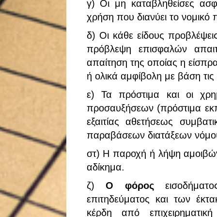
γ) Οι μη καταβληθείσες ασφα
χρήση που διανύει το νομικό
δ) Οι κάθε είδους προβλέψει
πρόβλεψη επισφαλών απα
απαίτηση της οποίας η είσπρα
ή ολικά αμφίβολη με βάση τις
ε) Τα πρόστιμα και οι χρη
προσαυξήσεων (πρόστιμα εκπ
εξαιτίας αθετήσεως συμβα
παραβάσεων διατάξεων νόμου
στ) Η παροχή ή λήψη αμοιβών
αδίκημα.
ζ)
Ο φόρος
εισοδήματος
επιτηδεύματος και των έκτα
κέρδη από επιχειρηματικ