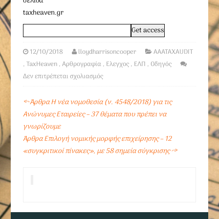
σελίδα
taxheaven.gr
12/10/2018
lloydharrisoncooper
AAATAXAUDIT
,
TaxHeaven
,
Αρθρογραφία
,
Ελεγχος
,
ΕΛΠ
,
Οδηγός
Δεν επιτρέπεται σχολιασμός
←
Άρθρα Η νέα νομοθεσία (ν. 4548/2018) για τις
Ανώνυμες Εταιρείες – 37 θέματα που πρέπει να
γνωρίζουμε
Άρθρα Επιλογή νομικής μορφής επιχείρησης – 12
«συγκριτικοί πίνακες», με 58 σημεία σύγκρισης
→