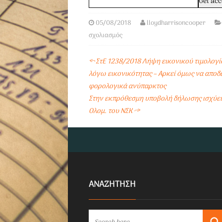
05/08/2018
lloydharrisoncooper
σχολιασμός
←
ΣτΕ 1238/2018 Λήψη εικονικού τιμολογίο
λόγω εικονικότητας – Αρκεί όμως να αποδεί
φορολογικά ανύπαρκτος
Στην εκπρόθεσμη υποβολή δήλωσης ισχύει
Ολομ. του ΝΣΚ
→
ΑΝΑΖΗΤΗΣΗ