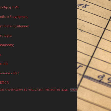
λιοθήκη ΓΓΔΕ
ιοδικό Επιχείρηση
rologia Epsilonnet
orologia
αγιάννης
n
ατικά
ασιακά – Net
ET.GR
IDIO_APANTHSEWN_SE_FOROLOGIKA_THEMATA_05_2025
Λήψη