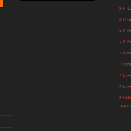
Βιβ
Περ
E-Fo
E-F
Καρ
Fori
Εργ
Εργ
OEN
EGXEIR