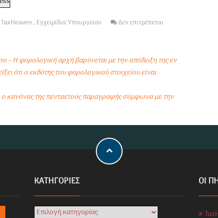
TaxHeaven
,
Εγχειρίδια Υπουργείου
Δεν επιτρέπεται
υ – Η φορολογική αρχή βαρύνεται με την απόδειξη της εν
ξει ότι ο εκδότης του φορολογικού στοιχείου είναι
 ο κανόνας της πενταετούς παραγραφής σύμφωνα με την
KΑΤΗΓΟΡΊΕΣ
ΟΙ Π
Tax