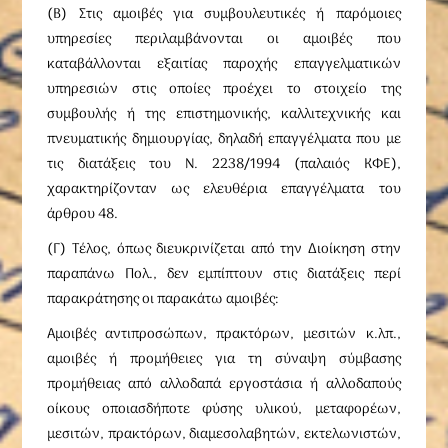
(Β) Στις αμοιβές για συμβουλευτικές ή παρόμοιες
υπηρεσίες περιλαμβάνονται οι αμοιβές που
καταβάλλονται εξαιτίας παροχής επαγγελματικών
υπηρεσιών στις οποίες προέχει το στοιχείο της
συμβουλής ή της επιστημονικής, καλλιτεχνικής και
πνευματικής δημιουργίας, δηλαδή επαγγέλματα που με
τις διατάξεις του Ν. 2238/1994 (παλαιός ΚΦΕ),
χαρακτηρίζονταν ως ελευθέρια επαγγέλματα του
άρθρου 48.
(Γ) Τέλος, όπως διευκρινίζεται από την Διοίκηση στην
παραπάνω Πολ., δεν εμπίπτουν στις διατάξεις περί
παρακράτησης οι παρακάτω αμοιβές:
Αμοιβές αντιπροσώπων, πρακτόρων, μεσιτών κ.λπ.,
αμοιβές ή προμήθειες για τη σύναψη σύμβασης
προμήθειας από αλλοδαπά εργοστάσια ή αλλοδαπούς
οίκους οποιασδήποτε φύσης υλικού, μεταφορέων,
μεσιτών, πρακτόρων, διαμεσολαβητών, εκτελωνιστών,