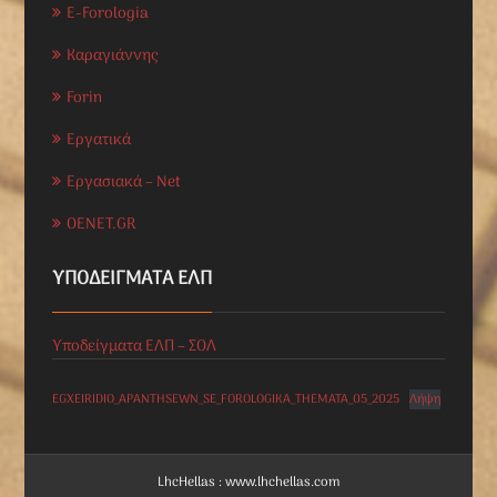
E-Forologia
Καραγιάννης
Forin
Εργατικά
Εργασιακά – Net
OENET.GR
ΥΠΟΔΕΊΓΜΑΤΑ ΕΛΠ
Υποδείγματα ΕΛΠ – ΣΟΛ
EGXEIRIDIO_APANTHSEWN_SE_FOROLOGIKA_THEMATA_05_2025
Λήψη
LhcHellas : www.lhchellas.com