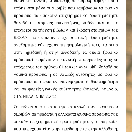
Βάσει της ανωτέρω διάταξης σε παρακράτηση φόρου
υπόκεινται μόνο οι αμοιβές που λαμβάνουν τα φυσικά
πρόσωπα που ασκούν επιχειρηματική δραστηριότητα,
δηλαδή οι ατομικές επιχειρήσεις, καθώς και οι μη
υπόχρεοι σε τήρηση βιβλίων και έκδοση στοιχείων του
Κ.Φ.Α.Σ. που ασκούν επιχειρηματική δραστηριότητα,
ανεξάρτητα εάν έχουν τη φορολογική τους κατοικία
στην ημεδαπή ή στην αλλοδαπή, τα οποία (φυσικά
πρόσωπα), παρέχουν τις ανωτέρω υπηρεσίες τους σε
υπόχρεους του άρθρου 61 του ως άνω ΚΦΕ, δηλαδή σε
νομικά πρόσωπα ή σε νομικές οντότητες, σε φυσικά
πρόσωπα που ασκούν επιχειρηματική δραστηριότητα
και σε φορείς γενικής κυβέρνησης (δηλαδή, Δημόσιο,
ΟΤΑ, ΝΠΔΔ, ΝΠΙΔ κ.λπ.).
Σημειώνεται ότι κατά την καταβολή των παραπάνω
αμοιβών σε ημεδαπά ή αλλοδαπά φυσικά πρόσωπα που
ασκούν επιχειρηματική δραστηριότητα, για υπηρεσίες
που παρέχουν είτε στην ημεδαπή είτε στην αλλοδαπή,