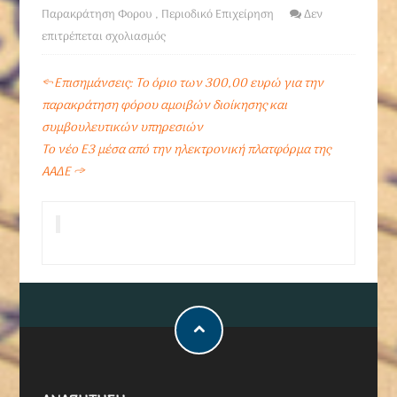
Παρακράτηση Φορου
,
Περιοδικό Επιχείρηση
Δεν
επιτρέπεται σχολιασμός
←
Επισημάνσεις: Το όριο των 300,00 ευρώ για την
παρακράτηση φόρου αμοιβών διοίκησης και
συμβουλευτικών υπηρεσιών
Το νέο Ε3 μέσα από την ηλεκτρονική πλατφόρμα της
ΑΑΔΕ
→