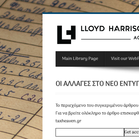
Main Library Page
Visit our Web
ΟΙ ΑΛΛΑΓΈΣ ΣΤΟ ΝΈΟ ΈΝΤΥΠ
To περιεχόμενο του συγκεριμένου άρθρου 
Για να βρείτε ολόκληρο το άρθρο επισκεφθ
taxheaven.gr