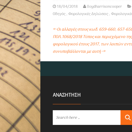
18/04/2018
lloydharrisoncooper
Οδηγός
,
Φορολογικές Δηλώσεις
,
Φορολογικέ
←
Οι αλλαγές στους κωδ. 659-660, 657-658
ΠΟΛ.1068/2018 Τύπος και περιεχόμενο τ
φορολογικού έτους 2017, των λοιπών εν
συνυποβάλλονται με αυτή
→
ΑΝΑΖΗΤΗΣΗ