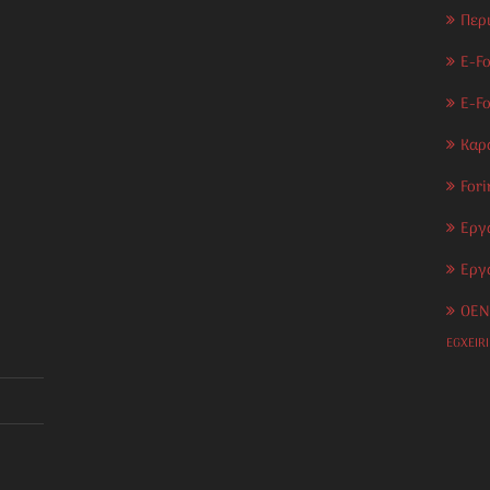
Περ
E-Fo
E-F
Καρ
Fori
Εργ
Εργ
OEN
EGXEIR