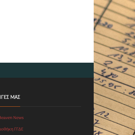
ΗΓΕΣ ΜΑΣ
Heaven News
λιοθήκη ΓΓΔΕ