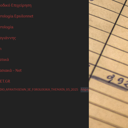
ιοδικό Επιχείρηση
rologia Epsilonnet
orologia
αγιάννης
n
ατικά
ασιακά – Net
ET.GR
IDIO_APANTHSEWN_SE_FOROLOGIKA_THEMATA_05_2025
Λήψη