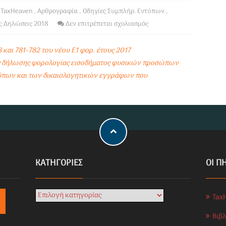
TaxHeaven
,
Αρθρογραφία
,
Οδηγίες Συμπλήρ. Εντύπων
,
ς Δηλώσεις 2018
Δεν επιτρέπεται σχολιασμός
 και 781-782 του νέου Ε1 φορ. έτους 2017
ης δήλωσης φορολογίας εισοδήματος φυσικών προσώπων
τύπων και των δικαιολογητικών εγγράφων που
KΑΤΗΓΟΡΊΕΣ
ΟΙ Π
Tax
Βιβ