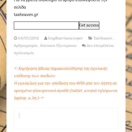
Για να βρείτε ολόκληρο το άρθρο επισκεφθείτε την
σελίδα
taxheaven.gr
04/01/2018
lloydharrisoncooper
TaxHeaven
,
Αρθρογραφία
,
Κατοικοι Εξωτερικου
Δεν επιτρέπεται
σχολιασμός
←
Χορήγηση άδειας παρακολούθησης της σχολικής
επίδοσης των παιδιών
Η εγκύκλιος για την απόδοση του ΦΠΑ από τον λήπτη σε
ορισμένα ηλεκτρονικά αγαθά (tablet, κινητά τηλέφωνα,
laptop, κ.λπ.)
→