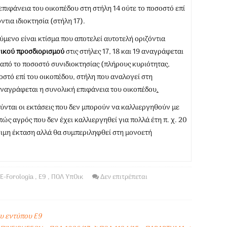
ιφάνεια του οικοπέδου στη στήλη 14 ούτε το ποσοστό επί
ντια ιδιοκτησία (στήλη 17).
μενο είναι κτίσμα που αποτελεί αυτοτελή οριζόντια
νικού προσδιορισμού
στις στήλες 17, 18 και 19 αναγράφεται
 από το ποσοστό συνιδιοκτησίας (πλήρους κυριότητας,
σοστό επί του οικοπέδου, στήλη που αναλογεί στη
 αναγράφεται η συνολική επιφάνεια του οικοπέδου
.
ούνται οι εκτάσεις που δεν μπορούν να καλλιεργηθούν με
ώς αγρός που δεν έχει καλλιεργηθεί για πολλά έτη π. χ. 20
σιμη έκταση αλλά θα συμπεριληφθεί στη μονοετή
E-Forologia
,
Ε9
,
ΠΟΛ ΥπΟικ
Δεν επιτρέπεται
υ εντύπου Ε9