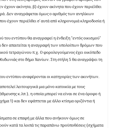
ν έχουν ακίνητα, β) έχουν ακίνητα που έχουν περιέλθει
ορά. Δεν αναγράφεται όμως ο αριθμός των ανηλίκων
ου έχουν περιέλθει σ’ αυτά από κληρονομιά κληροδοσία ή
κού του εντύπου θα αναγραφεί η ένδειξη “εντός οικισμού”
αι δεν απαιτείται η αναγραφή των υπολοίπων δρόμων που
ομικού τετραγώνου π.χ. Ο φορολογούμενος έχει οικόπεδο
 Κυδωνιάς στο δήμο Χανίων. Στη στήλη 5 θα αναγράψει τη
1 του εντύπου αναφέρονται οι κατηγορίες των ακινήτων.
αποτελεί λειτουργικά μια μόνο κατοικία με τους
μευσης κ.λπ·), η οποία μπορεί να είναι σε ένα όροφο ή
ήμα 1) και δεν εφάπτεται με άλλο κτίσμα οριζόντια ή
τίσματα σε επαφή με άλλα που ανήκουν όμως σε
ληρούν κατά τα λοιπά τις παραπάνω προϋποθέσεις (σχήματα