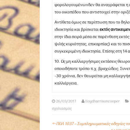
φορολογουμένωνδεν θα αναγράφεται η επ
του οικοπέδου που αντιστοιχεί στην οριζό
Αντίθετα όμως σε περίπτωση που το δηλού
ιδιοκτησία και βρίσκεται
εκτός αντικειμε
στην ίδια σειρά μέσα σε παρένθεση εκτός
ψιλής κυριότητας, επικαρπίας) και το πο
συγκεκριμένη ιδιοκτησία. Επίσης στη 14
10. Ως μη καλλιεργήσιμες εκτάσεις θεωρ
οποιοδήποτε τρόπο π.χ. βραχώδεις. Συνεπ
-30 χρόνια, δεν θεωρείται μη καλλιεργή
καλλιέργεια.
26/03/2017
lloydharrisoncooper
σχολιασμός
←
ΠΟΛ 1037 – Συμπληρωματικές οδηγίες το