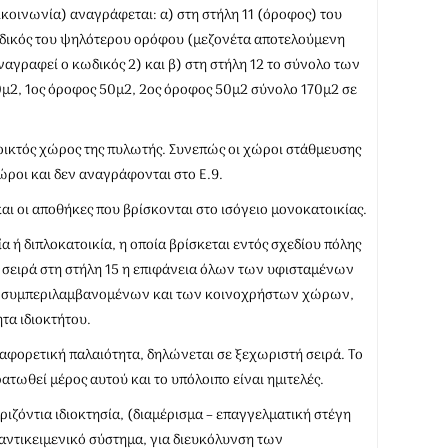
ικοινωνία) αναγράφεται: α) στη στήλη 11 (όροφος) του
ωδικός του ψηλότερου ορόφου (μεζονέτα αποτελούμενη
ναγραφεί ο κωδικός 2) και β) στη στήλη 12 το σύνολο των
 70μ2, 1ος όροφος 50μ2, 2ος όροφος 50μ2 σύνολο 170μ2 σε
οικτός χώρος της πυλωτής. Συνεπώς οι χώροι στάθμευσης
ροι και δεν αναγράφονται στο Ε.9.
ι οι αποθήκες που βρίσκονται στο ισόγειο μονοκατοικίας.
α ή διπλοκατοικία, η οποία βρίσκεται εντός σχεδίου πόλης
α σειρά στη στήλη 15 η επιφάνεια όλων των υφισταμένων
ο, συμπεριλαμβανομένων και των κοινοχρήστων χώρων,
α ιδιοκτήτου.
ιαφορετική παλαιότητα, δηλώνεται σε ξεχωριστή σειρά. Το
ερατωθεί μέρος αυτού και το υπόλοιπο είναι ημιτελές.
ριζόντια ιδιοκτησία, (διαμέρισμα – επαγγελματική στέγη
 αντικειμενικό σύστημα, για διευκόλυνση των