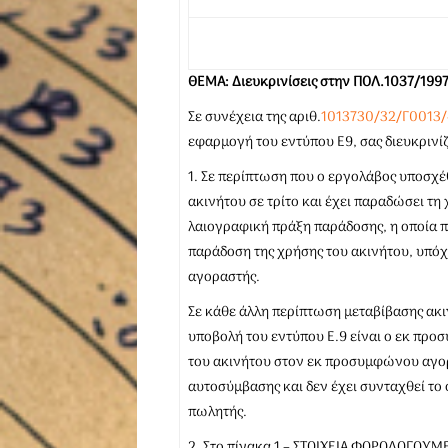
ΘΕΜΑ:
Διευκρινίσεις στην ΠΟΛ.1037/1997
Σε συνέχεια της αριθ.
1013730/32/Γ0013/4
εφαρμογή του εντύπου Ε9, σας διευκρινίζ
1. Σε περίπτωση που ο εργολάβος υποσ
ακινήτου σε τρίτο και έχει παραδώσει τη 
λαιογραφική πράξη παράδοσης, η οποία πρ
παράδοση της χρήσης του ακινήτου, υπόχ
αγοραστής.
Σε κάθε άλλη περίπτωση μεταβίβασης ακ
υποβολή του εντύπου Ε.9 είναι ο εκ πρ
του ακινήτου στον εκ προσυμφώνου αγο
αυτοσύμβασης και δεν έχει συνταχθεί το 
πωλητής.
2. Στο πίνακα 1 – ΣΤΟΙΧΕΙΑ ΦΟΡΟΛΟΓΟΥΜ