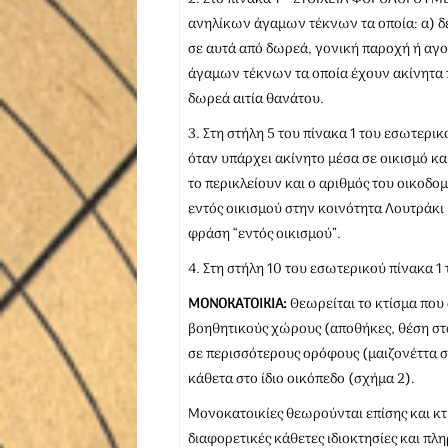
ανηλίκων άγαμων τέκνων τα οποία: α) δε
σε αυτά από δωρεά, γονική παροχή ή αγ
άγαμων τέκνων τα οποία έχουν ακίνητα π
δωρεά αιτία θανάτου.
3. Στη στήλη 5 του πίνακα 1 του εσωτερι
όταν υπάρχει ακίνητο μέσα σε οικισμό κ
το περικλείουν και ο αριθμός του οικοδ
εντός οικι­σμού στην κοινότητα Λουτράκι
φράση “εντός οικισμού”.
4. Στη στήλη 10 του εσωτερικού πίνακα 
ΜΟΝΟΚΑΤΟΙΚΙΑ:
Θεωρείται το κτίσμα που 
βοηθητικούς χώρους (αποθήκες, θέση στάθ
σε περισσότερους ορόφους (μαιζονέττα σχ
κάθετα στο ίδιο οικόπεδο (σχήμα 2).
Μονοκατοικίες θεωρούνται επίσης και κ
διαφορετικές κάθετες ιδιοκτησίες και π