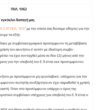
ΠΟΛ. 1062
 εγκύκλιο διαταγή μας.
.2.97 ΠΟΛ. 1037
με την οποία σας δώσαμε οδηγίες για την
ουμε τα εξής:
χέθηκε με συμβολαιογραφικό προσύμφωνο τη μεταβίβαση
χρήση του ακινήτου σ’ αυτόν με ιδιαίτερη συμβο­
έπει να έχει συνταχθεί μέσα σε δύο (2) μήνες από την
ρεος για την υποβολή του Ε.9 είναι οεκ προσυμφώνου
ινήτου με προσύμφωνο μη εργολαβικό, υπόχρεος για την
οσυμφώνου πωλητής ανεξάρτητα αν έχει παραδοθεί η χρήση
ραστή. Όταν στο προσύμφωνο υπάρχει ο όρος της
οριστικό συμβόλαιο υπόχρεος για υποβολή του Ε.9 είναι ο
ΕΝΟΥ στη θέση αριθμός τέκνων θα γραφεί ο αριθμός των