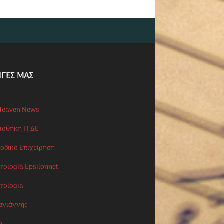
ΗΓΕΣ ΜΑΣ
Heaven News
λιοθήκη ΓΓΔΕ
ιοδικό Επιχείρηση
rologia Epsilonnet
orologia
αγιάννης