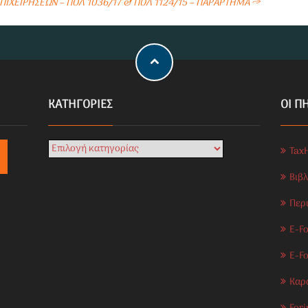
ΠΙΧΕΙΡΗΣΕΩΝ – ΠΟΛ 1036/17 & ΠΟΛ 1124/15 – ΠΑΡΑΡΤΗΜΑ
→
KΑΤΗΓΟΡΊΕΣ
ΟΙ Π
Tax
Βιβ
Περ
E-Fo
E-F
Καρ