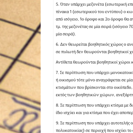
5. Όταν υπάρχει μεζονέτα (εσωτερική επ
πίνακα 1 (εσωτερικού του εντύπου) ο κ
από ισόγειο, 1ο όροφο και 2ο όροφο θα α
τμ. της μεζονέτας σε μία σειρά (ισόγειο
μία σειρά).
6. Δεν θεωρείται βοηθητικός χώρος ο αν
σε πυλωτή δεν θεωρούνται βοηθητικοί χώ
Αντίθετα θεωρούνται βοηθητικοί χώροι κα
7. Σε περίπτωση που υπάρχει μονοκατοικί
ή οικισμού τότε μόνο αναγράφεται σε μί
κτισμάτων που βρίσκονται στο οικόπεδ
εκτός των βοηθητικών χώρων, ανεξάρτητ
8. Σε περίπτωση που υπάρχει κτίσμα με δ
ίδιο ισχύει και για κτίσμα που έχει αποπ
9. Σε περίπτωση που υπάρχει αυτοτελής ο
πολυκατοικίας) σε περιοχή που ισχύει το