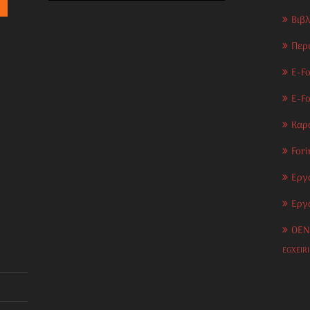
Βιβ
Περ
E-Fo
E-F
Καρ
Fori
Εργ
Εργ
OEN
EGXEIR