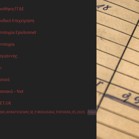
λιοθήκη ΓΓΔΕ
ιοδικό Επιχείρηση
rologia Epsilonnet
orologia
αγιάννης
n
ατικά
ασιακά – Net
ET.GR
IDIO_APANTHSEWN_SE_FOROLOGIKA_THEMATA_05_2025
Λήψη