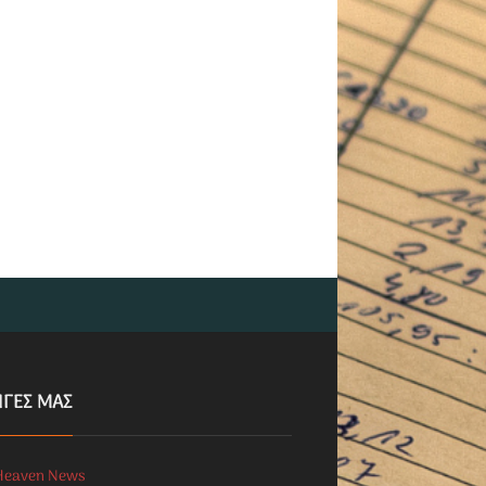
ΗΓΕΣ ΜΑΣ
Heaven News