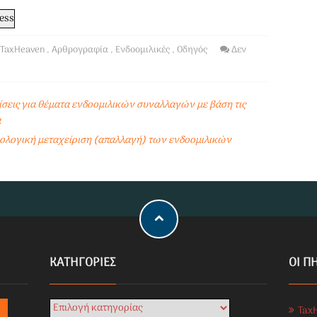
TaxHeaven
,
Αρθρογραφία
,
Ενδοομιλικές
,
Οδηγός
Δεν
ίσεις για θέματα ενδοομιλικών συναλλαγών με βάση τις
3
ολογική μεταχείριση (απαλλαγή) των ενδοομιλικών
KΑΤΗΓΟΡΊΕΣ
ΟΙ Π
Tax