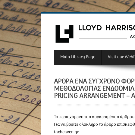
Main Library Page
Visit our Web
ΆΡΘΡΑ ΈΝΑ ΣΎΓΧΡΟΝΟ ΦΟΡ
ΜΕΘΟΔΟΛΟΓΊΑΣ ΕΝΔΟΟΜΙΛ
PRICING ARRANGEMENT – A
To περιεχόμενο του συγκεριμένου άρθρου 
Για να βρείτε ολόκληρο το άρθρο επισκεφθ
taxheaven.gr