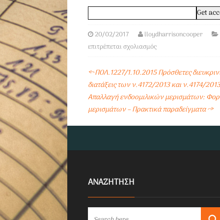
20/02/2017
lloydharrisoncooper
επιτρέπεται σχολιασμός
←
ΠΟΛ.1227/1.10.2015 Πρόσθετες διευκριν
διατάξεις των ν.4172/2013 και ν.4174/201
Απαλλαγή ενδοομιλικών μερισμάτων: Φορ
μερισμάτων – Πρακτικά παραδείγματα
→
ΑΝΑΖΗΤΗΣΗ