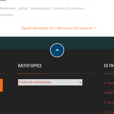
TaxHeaven
,
Αρθρα
,
Αρθρογραφία
,
Κατοικοι Εξωτερικου
,
χολιασμός
Σημεία Προσοχής Των Κατοικων Εξωτερικού
→
KΑΤΗΓΟΡΊΕΣ
ΟΙ Π
Tax
Βιβ
Περ
E-Fo