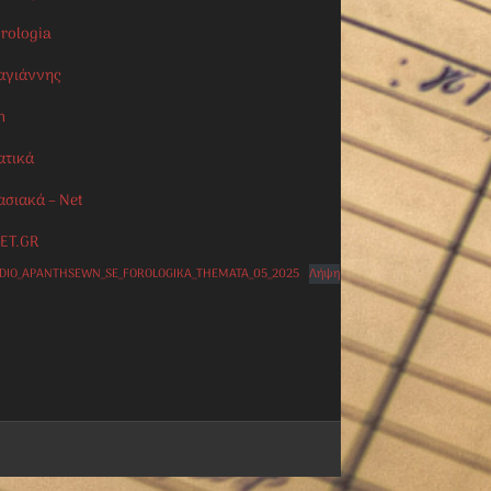
orologia
αγιάννης
n
ατικά
ασιακά – Net
ET.GR
IDIO_APANTHSEWN_SE_FOROLOGIKA_THEMATA_05_2025
Λήψη