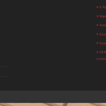
E-F
Καρ
Fori
Εργ
Εργ
OEN
EGXEIR