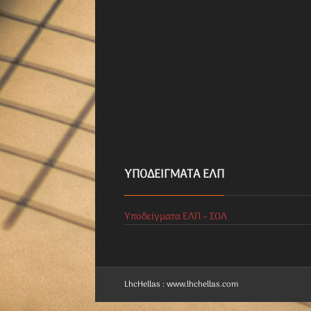
ΥΠΟΔΕΊΓΜΑΤΑ ΕΛΠ
Υποδείγματα ΕΛΠ – ΣΟΛ
LhcHellas : www.lhchellas.com