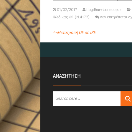
01/02/2017
lloydharrisoncooper
Κώδικας ΦΕ (Ν.4172)
Δεν επιτρέπεται σ
←
Μετατροπή ΟΕ σε ΙΚΕ
ΑΝΑΖΗΤΗΣΗ