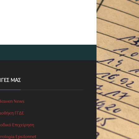
ΗΓΕΣ ΜΑΣ
Heaven News
λιοθήκη ΓΓΔΕ
ιοδικό Επιχείρηση
rologia Epsilonnet