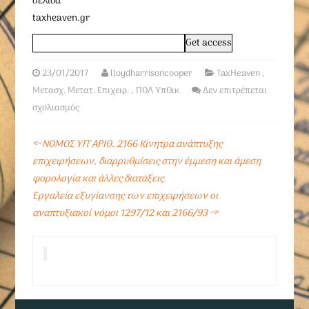
σελίδα
taxheaven.gr
23/01/2017
lloydharrisoncooper
TaxHeaven
,
Μετασχ. Μετατ. Επιχειρ.
,
ΠΟΛ ΥπΟικ
Δεν επιτρέπεται
σχολιασμός
←
ΝΟΜΟΣ ΥΠ’ ΑΡΙΘ. 2166 Κίνητρα ανάπτυξης
επιχειρήσεων, διαρρυθμίσεις στην έμμεση και άμεση
φορολογία και άλλες διατάξεις.
Εργαλεία εξυγίανσης των επιχειρήσεων οι
αναπτυξιακοί νόμοι 1297/12 και 2166/93
→