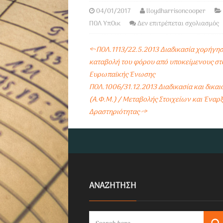
04/01/2017
lloydharrisoncooper
ΠΟΛ ΥπΟικ
Δεν επιτρέπεται σχολιασμός
←
ΠΟΛ.1113/22.5.2013 Διαδικασία χορήγησ
καταβολή του φόρου από υποκείμενους στο
Ευρωπαϊκής Ένωσης
ΠΟΛ.1006/31.12.2013 Διαδικασία και δικ
(Α.Φ.Μ.) / Μεταβολής Στοιχείων και Έναρξ
Δραστηριότητας
→
ΑΝΑΖΗΤΗΣΗ