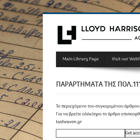
Main Library Page
Visit our Web
ΠΑΡΑΡΤΉΜΑΤΑ ΤΗΣ ΠΟΛ.111
To περιεχόμενο του συγκεριμένου άρθρου 
Για να βρείτε ολόκληρο το άρθρο επισκεφθ
taxheaven.gr