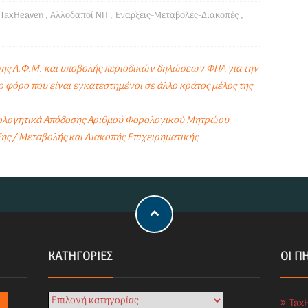
TaxHeaven
,
Αλλοδαποί ΝΠ
,
Έναρξεις-Μεταβολές-Διακοπές
,
ης Α.Φ.Μ. και υποβολής περιοδικών δηλώσεων ΦΠΑ για την
 φόρο που είναι εγκατεστημένοι σε άλλο κράτος μέλος της
αιολογητικά Απόδοσης Αριθμού Φορολογικού Μητρώου
ης / Μεταβολής και Διακοπής Επιχειρηματικής
KΑΤΗΓΟΡΊΕΣ
ΟΙ Π
Tax