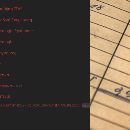
λιοθήκη ΓΓΔΕ
ιοδικό Επιχείρηση
rologia Epsilonnet
orologia
αγιάννης
n
ατικά
ασιακά – Net
ET.GR
IDIO_APANTHSEWN_SE_FOROLOGIKA_THEMATA_05_2025
Λήψη