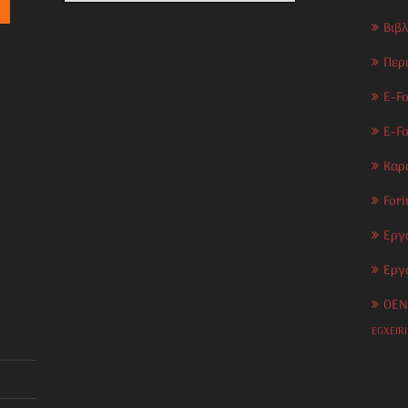
Βιβ
Περ
E-Fo
E-F
Καρ
Fori
Εργ
Εργ
OEN
EGXEIR