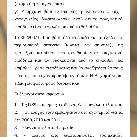
(ατομικά ή οικογενειακά).
γ) Υπάρχουν βάσιμες υποψίες ή πληροφορίες (πχ .
καταγγελίες .διασταυρώσεις κλπ.) ότι το πραγματικό
εισόδημα είναι μεγαλύτερο από το δηλωθέν.
Το ΚΕ.ΦΟ.ΜΕ.Π με βάση όλα τα έσοδα και τα έξοδα, τα
περιουσιακά στοιχεία (κινητά και ακίνητα), τις
τραπεζικές καταθέσεις θα προσδιορίσει το πραγματικό
εισόδημα και αν υπολείπεται από το δηλωθέν, θα
επιβάλλει φόρο εισοδήματος και θα αναζητήσει λοιπούς
φόρους που τυχόν προκόψουν, όπως ΦΠΑ, χαρτόσημο,
ειδική εισφορά, φόρο δωρεάς κλπ.
Οι έλεγχοι αυτοί αφορούν:
1. – Τις 1789 εκκρεμείς υποθέσεις Φ.Π. μεγάλου πλούτου,
2. – Τον έλεγχο των εμβασμάτων στο εξωτερικό για τα
έτη 2009,2010 και 2011 ,
3. – Έλεγχο της λίστας Lagarde
4. – Έλεγχο από διασταυρώσεις, τραπεζικών