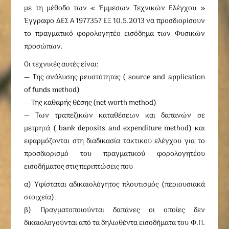
με τη μέθοδο των « Έμμεσων Τεχνικών Ελέγχου »
Έγγραφο ΔΕΣ A 1977357 ΕΞ 10.5.2013 να προσδιορίσουν
το πραγματικό φορολογητέο εισόδημα των Φυσικών
προσώπων.
Οι τεχνικές αυτές είναι:
— Της ανάλυσης ρευστότητας ( source and application
of funds method)
— Της καθαρής θέσης (net worth method)
— Των τραπεζικών καταθέσεων και δαπανών σε
μετρητά ( bank deposits and expenditure method) και
εφαρμόζονται στη διαδικασία τακτικού ελέγχου για το
προσδιορισμό του πραγματικού φορολογητέου
εισοδήματος στις περιπτώσεις που
α) Υφίσταται αδικαιολόγητος πλουτισμός (περιουσιακά
στοιχεία).
β) Πραγματοποιούνται δαπάνες οι οποίες δεν
δικαιολογούνται από τα δηλωθέντα εισοδήματα του Φ.Π.