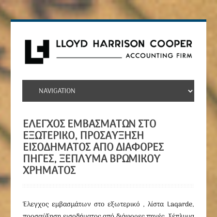
ΈΛΕΓΧΟΣ ΕΜΒΑΣΜΆΤΩΝ ΣΤΟ
ΕΞΩΤΕΡΙΚΌ, ΠΡΟΣΑΎΞΗΣΗ
ΕΙΣΟΔΉΜΑΤΟΣ ΑΠΌ ΔΙΆΦΟΡΕΣ
ΠΗΓΈΣ, ΞΈΠΛΥΜΑ ΒΡΏΜΙΚΟΥ
ΧΡΉΜΑΤΟΣ
Έλεγχος εμβασμάτων στο εξωτερικό , λίστα Laqarde,
προσαύξηση εισοδήματος από διάφορες πηγές, ξέπλυμα