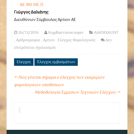
ΚΕ.ΦΟ.ΜΕ.Π.
Γιώργος Δαλιάνης
Διευθύνων Σύμβουλος Αρτιον ΑΕ
26/12/2016
lloydharrisoncooper
AAATAXAUDIT
,
Αρθρογραφία
,
Αρτιον
,
Ελεγχος Φορολογικός
Δεν
επιτρέπεται σχολιασμός
Ελεγχος
Έλεγχος εμβασμάτων
←
Πώς γίνεται σήμερα ο έλεγχος των εκκρεμών
φορολογικών υποθέσεων
Μεθοδολογία Έμμεσων Τεχνικών Ελέγχου
→