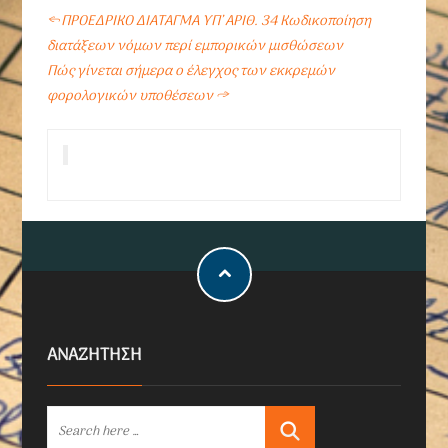
←
ΠΡΟΕΔΡΙΚΟ ΔΙΑΤΑΓΜΑ ΥΠ’ ΑΡΙΘ. 34 Κωδικοποίηση
διατάξεων νόμων περί εμπορικών μισθώσεων
Πώς γίνεται σήμερα ο έλεγχος των εκκρεμών
φορολογικών υποθέσεων
→
ΑΝΑΖΗΤΗΣΗ