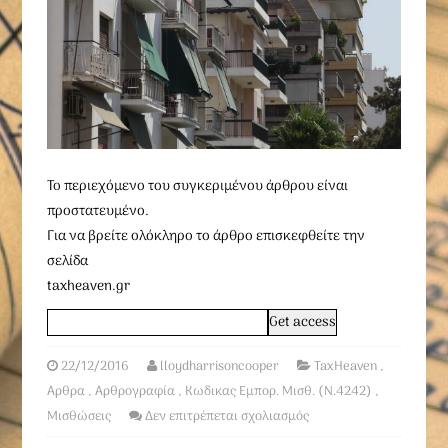
To περιεχόμενο του συγκεριμένου άρθρου είναι
προστατευμένο.
Για να βρείτε ολόκληρο το άρθρο επισκεφθείτε την
σελίδα
taxheaven.gr
22/12/2016
lloydharrisoncooper
TaxHeaven
,
Αρθρα
,
Αρθρογραφία
,
Κωδικας Εμπορ. Μισθ. (Ν.4242)
,
Μισθώσεις
Δεν επιτρέπεται σχολιασμός