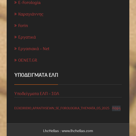
E-Forologia
Καραγιάννης
Forin
Εργατικά
Εργασιακά – Net
OENET.GR
ΥΠΟΔΕΊΓΜΑΤΑ ΕΛΠ
Υποδείγματα ΕΛΠ – ΣΟΛ
EGXEIRIDIO_APANTHSEWN_SE_FOROLOGIKA_THEMATA_05_2025
Λήψη
LhcHellas : www.lhchellas.com