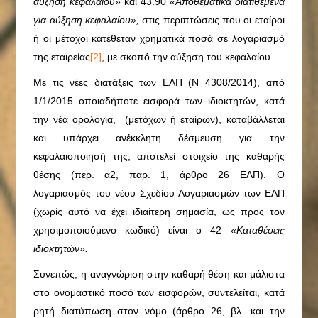
αύξηση κεφαλαίου»
και 43.90
«Αποθεματικά διατιθέμενα
για αύξηση κεφαλαίου»,
στις περιπτώσεις που οι εταίροι
ή οι μέτοχοι κατέθεταν χρηματικά ποσά σε λογαριασμό
της εταιρείας
[2]
, με σκοπό την αύξηση του κεφαλαίου.
Με τις νέες διατάξεις των ΕΛΠ (Ν 4308/2014), από
1/1/2015 οποιαδήποτε εισφορά των ιδιοκτητών, κατά
την νέα ορολογία, (μετόχων ή εταίρων), καταβάλλεται
και υπάρχει ανέκκλητη δέσμευση για την
κεφαλαιοποίησή της, αποτελεί στοιχείο της καθαρής
θέσης (περ. α2, παρ. 1, άρθρο 26 ΕΛΠ). Ο
λογαριασμός του νέου Σχεδίου Λογαριασμών των ΕΛΠ
(χωρίς αυτό να έχει ιδιαίτερη σημασία, ως προς τον
χρησιμοποιούμενο κωδικό) είναι ο 42
«Καταθέσεις
ιδιοκτητών».
Συνεπώς, η αναγνώριση στην καθαρή θέση και μάλιστα
στο ονομαστικό ποσό των εισφορών, συντελείται, κατά
ρητή διατύπωση στον νόμο (άρθρο 26, βλ. και την