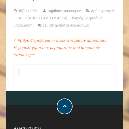
08/12/2016
lloydharrisoncooper
Αρθρογραφία
,
ΕΛΠ
,
ΚΒΣ-ΚΦΑΣ-ΕΛΠ (Ν.4308)
,
Οδηγός
,
Περιοδικό
Επιχείρηση
Δεν επιτρέπεται σχολιασμός
←
Άρθρα Φορολογική κατοικία νομικών προσώπων
H φορολόγηση των μερισμάτων από Kυπριακές
εταιρείες
→