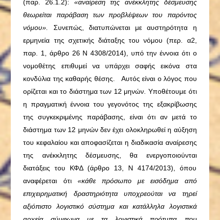
(παρ. 26.1.2):
«αναίρεση της ανέκκλητης δέσμευσης
θεωρείται παράβαση των προβλέψεων του παρόντος
νόμου».
Συνεπώς, διατυπώνεται με αυστηρότητα η
ερμηνεία της σχετικής διάταξης του νόμου (περ. α2,
παρ. 1, άρθρο 26 Ν 4308/2014), υπό την έννοια ότι ο
νομοθέτης επιθυμεί να υπάρχει σαφής εικόνα στα
κονδύλια της καθαρής θέσης. Αυτός είναι ο λόγος που
ορίζεται και το διάστημα των 12 μηνών. Υποθέτουμε ότι
η πραγματική έννοια του γεγονότος της εξακρίβωσης
της συγκεκριμένης παράβασης, είναι ότι αν μετά το
διάστημα των 12 μηνών δεν έχει ολοκληρωθεί η αύξηση
του κεφαλαίου και αποφασίζεται η διαδικασία αναίρεσης
της ανέκκλητης δέσμευσης, θα ενεργοποιούνται
διατάξεις του ΚΦΔ (άρθρο 13, Ν 4174/2013), όπου
αναφέρεται ότι
«κάθε πρόσωπο με εισόδημα από
επιχειρηματική δραστηριότητα υποχρεούται να τηρεί
αξιόπιστο λογιστικό σύστημα και κατάλληλα λογιστικά
αρχεία σύμφωνα με τα λογιστικά πρότυπα που