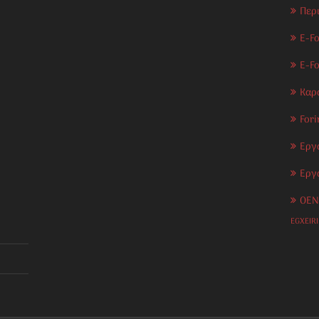
Περ
E-Fo
E-F
Καρ
Fori
Εργ
Εργ
OEN
EGXEIR