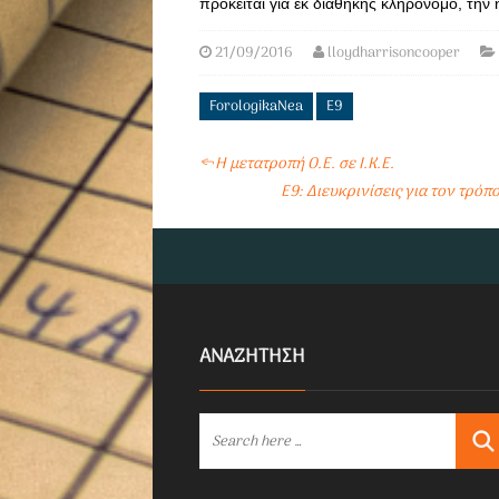
πρόκειται για εκ διαθήκης κληρονόμο, την
21/09/2016
lloydharrisoncooper
ForologikaNea
Ε9
←
Η μετατροπή Ο.Ε. σε Ι.Κ.Ε.
E9: Διευκρινίσεις για τον τρ
ΑΝΑΖΗΤΗΣΗ