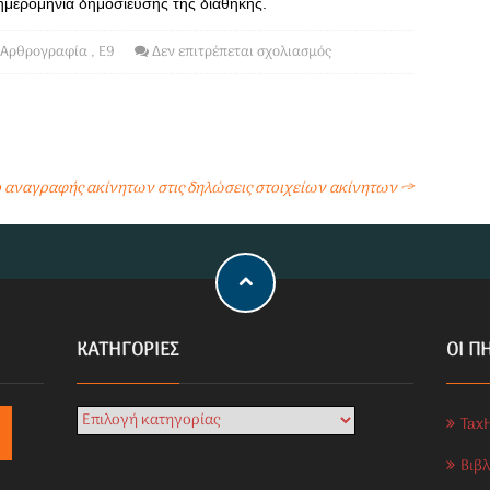
 ημερομηνία δημοσίευσης της διαθήκης.
Αρθρογραφία
,
Ε9
Δεν επιτρέπεται σχολιασμός
όπο αναγραφής ακίνητων στις δηλώσεις στοιχείων ακίνητων
→
KΑΤΗΓΟΡΊΕΣ
ΟΙ Π
Tax
Βιβ