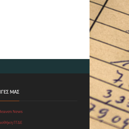
ΗΓΕΣ ΜΑΣ
Heaven News
λιοθήκη ΓΓΔΕ