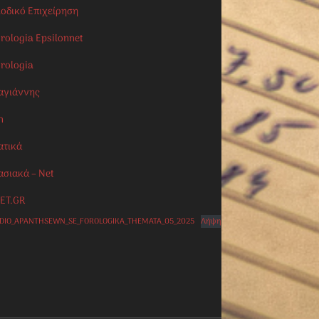
ιοδικό Επιχείρηση
rologia Epsilonnet
orologia
αγιάννης
n
ατικά
ασιακά – Net
ET.GR
IDIO_APANTHSEWN_SE_FOROLOGIKA_THEMATA_05_2025
Λήψη